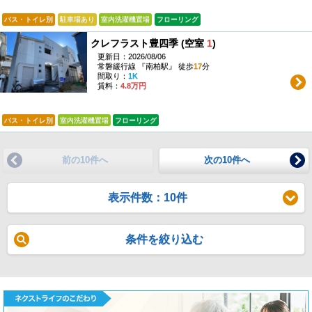
バス・トイレ別
駐車場あり
室内洗濯機置場
フローリング
クレフラスト豊四季 (空室
1
)
更新日：2026/08/06
常磐緩行線 『南柏駅』 徒歩
17
分
間取り：
1K
賃料：
4.8万円
バス・トイレ別
室内洗濯機置場
フローリング
前の10件へ
次の10件へ
表示件数：10件
条件を絞り込む