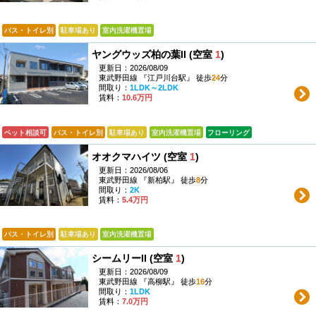
バス・トイレ別
駐車場あり
室内洗濯機置場
ヤングウッズ柏の葉II (空室
1
)
更新日：2026/08/09
東武野田線 『江戸川台駅』 徒歩
24
分
間取り：
1LDK～2LDK
賃料：
10.6万円
ペット相談可
バス・トイレ別
駐車場あり
室内洗濯機置場
フローリング
オオクマハイツ (空室
1
)
更新日：2026/08/06
東武野田線 『新柏駅』 徒歩
8
分
間取り：
2K
賃料：
5.4万円
バス・トイレ別
駐車場あり
室内洗濯機置場
シームリーII (空室
1
)
更新日：2026/08/09
東武野田線 『高柳駅』 徒歩
16
分
間取り：
1LDK
賃料：
7.0万円