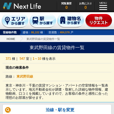
閲覧履歴
お気に入り
0
0
登録物件数
建物：
86,102
棟
部屋数：
484,576
戸
HOME
東武野田線の賃貸物件一覧
東武野田線の賃貸物件一覧
371
棟｜
547
室｜
1～10
棟を表示
現在の検索条件
路線：
東武野田線
東京・神奈川・千葉の賃貸マンション・アパートの空室情報を一覧表
示しています。地元不動産会社が調査・取材した詳細な物件情報、建
物動画、口コミを掲載していますので、お客様の条件と感性に合った
理想のお部屋が探せます。
沿線・駅を変更