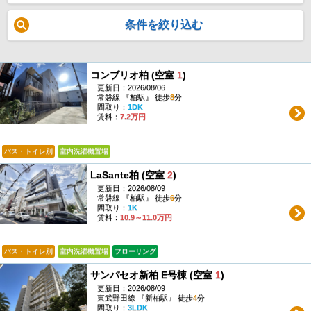
条件を絞り込む
コンブリオ柏 (空室
1
)
更新日：2026/08/06
常磐線 『柏駅』 徒歩
8
分
間取り：
1DK
賃料：
7.2万円
バス・トイレ別
室内洗濯機置場
LaSante柏 (空室
2
)
更新日：2026/08/09
常磐線 『柏駅』 徒歩
6
分
間取り：
1K
賃料：
10.9～11.0万円
バス・トイレ別
室内洗濯機置場
フローリング
サンパセオ新柏 E号棟 (空室
1
)
更新日：2026/08/09
東武野田線 『新柏駅』 徒歩
4
分
間取り：
3LDK