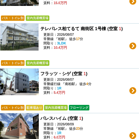
賃料：
15.0万円
バス・トイレ別
室内洗濯機置場
テレパレス柏てるて 南街区 1号棟 (空室
1
)
更新日：2026/08/07
常磐線 『柏駅』 徒歩
17
分
間取り：
3LDK
賃料：
10.4万円
バス・トイレ別
室内洗濯機置場
フラッツ・シゲ (空室
1
)
更新日：2026/08/07
常磐緩行線 『南柏駅』 徒歩
4
分
間取り：
1R
賃料：
5.4万円
バス・トイレ別
駐車場あり
室内洗濯機置場
フローリング
パレスハイム (空室
1
)
更新日：2026/08/09
常磐線 『柏駅』 徒歩
23
分
間取り：
1R
賃料：
6.0万円