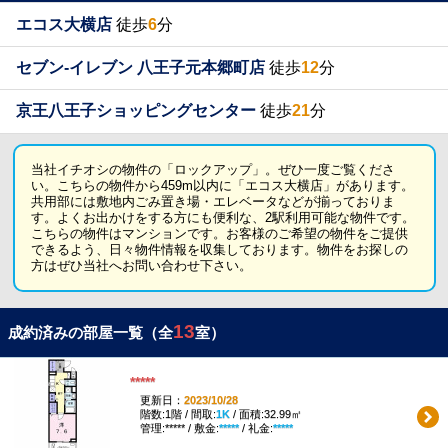
エコス大横店
徒歩
6
分
セブン-イレブン 八王子元本郷町店
徒歩
12
分
京王八王子ショッピングセンター
徒歩
21
分
当社イチオシの物件の「ロックアップ」。ぜひ一度ご覧くださ
い。こちらの物件から459m以内に「エコス大横店」があります。
共用部には敷地内ごみ置き場・エレベータなどが揃っておりま
す。よくお出かけをする方にも便利な、2駅利用可能な物件です。
こちらの物件はマンションです。お客様のご希望の物件をご提供
できるよう、日々物件情報を収集しております。物件をお探しの
方はぜひ当社へお問い合わせ下さい。
13
成約済みの部屋一覧（全
室）
*****
更新日：
2023/10/28
階数:1階 / 間取:
1K
/ 面積:32.99㎡
管理:***** / 敷金:
*****
/ 礼金:
*****