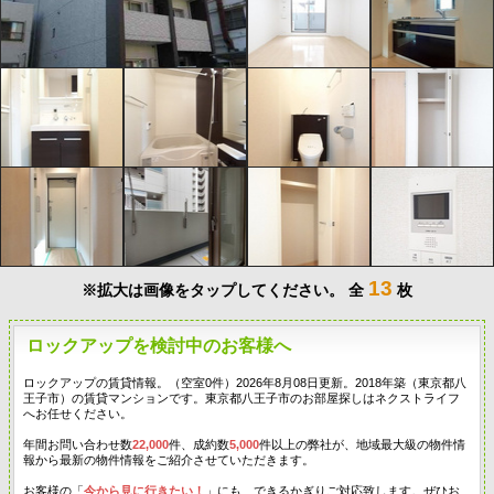
13
※拡大は画像をタップしてください。
全
枚
ロックアップを検討中のお客様へ
ロックアップの賃貸情報。（空室0件）2026年8月08日更新。2018年築（東京都八
王子市）の賃貸マンションです。東京都八王子市のお部屋探しはネクストライフ
へお任せください。
年間お問い合わせ数
22,000
件、成約数
5,000
件以上の弊社が、地域最大級の物件情
報から最新の物件情報をご紹介させていただきます。
お客様の「
今から見に行きたい！
」にも、できるかぎりご対応致します。ぜひお