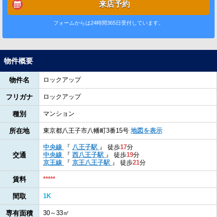
来店予約
フォームからは24時間365日受付しています。
物件概要
物件名
ロックアップ
フリガナ
ロックアップ
種別
マンション
所在地
東京都八王子市八幡町3番15号
地図を表示
中央線
『
八王子駅
』
徒歩
17
分
交通
中央線
『
西八王子駅
』
徒歩
19
分
京王線
『
京王八王子駅
』
徒歩
21
分
賃料
*****
間取
1K
専有面積
30～33㎡