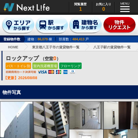
閲覧履歴
お気に入り
1
0
登録物件数
建物：
86,079
棟
部屋数：
484,413
戸
HOME
東京都八王子市の賃貸物件一覧
八王子駅の賃貸物件一覧
ロックアップ
0
（空室
）
バス・トイレ別
室内洗濯機置場
フローリング
【更新】2026/08/08
物件写真