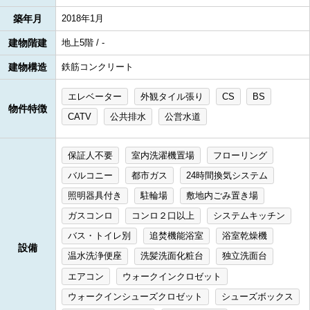
築年月
2018年1月
建物階建
地上5階 / -
建物構造
鉄筋コンクリート
エレベーター
外観タイル張り
CS
BS
物件特徴
CATV
公共排水
公営水道
保証人不要
室内洗濯機置場
フローリング
バルコニー
都市ガス
24時間換気システム
照明器具付き
駐輪場
敷地内ごみ置き場
ガスコンロ
コンロ２口以上
システムキッチン
バス・トイレ別
追焚機能浴室
浴室乾燥機
設備
温水洗浄便座
洗髪洗面化粧台
独立洗面台
エアコン
ウォークインクロゼット
ウォークインシューズクロゼット
シューズボックス