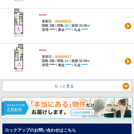
*****
更新日：
2024/02/13
階数:1階 / 間取:
1K
/ 面積:32.99㎡
管理:***** / 敷金:
*****
/ 礼金:
*****
*****
更新日：
2026/05/17
階数:2階 / 間取:
1K
/ 面積:32.99㎡
管理:***** / 敷金:
*****
/ 礼金:
*****
もっと見る
ロックアップのお問い合わせはこちら