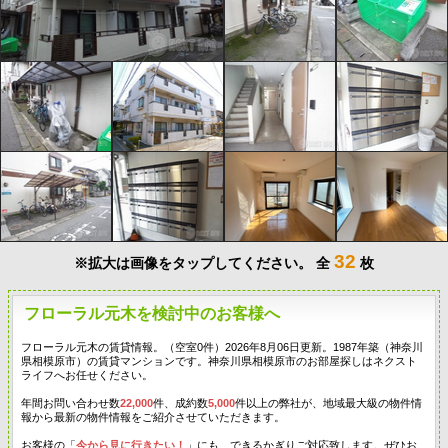
32
※拡大は画像をタップしてください。
全
枚
フローラル元木を検討中のお客様へ
フローラル元木の賃貸情報。（空室0件）2026年8月06日更新。1987年築（神奈川
県相模原市）の賃貸マンションです。神奈川県相模原市のお部屋探しはネクスト
ライフへお任せください。
年間お問い合わせ数
22,000
件、成約数
5,000
件以上の弊社が、地域最大級の物件情
報から最新の物件情報をご紹介させていただきます。
お客様の「
今から見に行きたい！
」にも、できるかぎりご対応致します。ぜひお