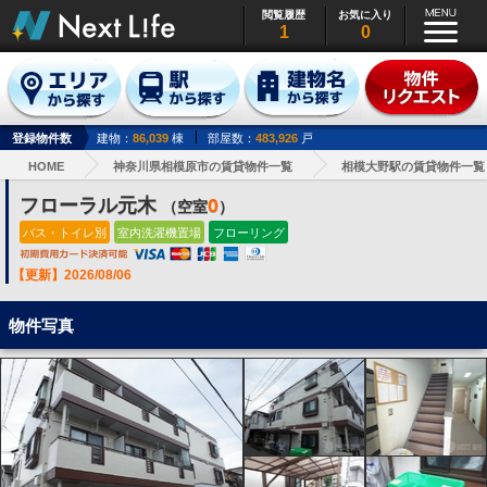
閲覧履歴
お気に入り
1
0
登録物件数
建物：
86,039
棟
部屋数：
483,926
戸
HOME
神奈川県相模原市の賃貸物件一覧
相模大野駅の賃貸物件一覧
フローラル元木
0
（空室
）
バス・トイレ別
室内洗濯機置場
フローリング
【更新】2026/08/06
物件写真