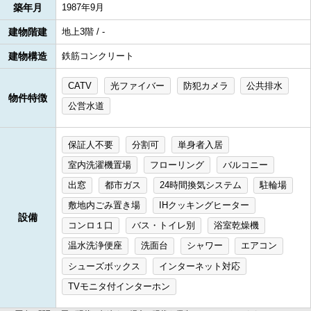
築年月
1987年9月
建物階建
地上3階 / -
建物構造
鉄筋コンクリート
CATV
光ファイバー
防犯カメラ
公共排水
物件特徴
公営水道
保証人不要
分割可
単身者入居
室内洗濯機置場
フローリング
バルコニー
出窓
都市ガス
24時間換気システム
駐輪場
敷地内ごみ置き場
IHクッキングヒーター
設備
コンロ１口
バス・トイレ別
浴室乾燥機
温水洗浄便座
洗面台
シャワー
エアコン
シューズボックス
インターネット対応
TVモニタ付インターホン