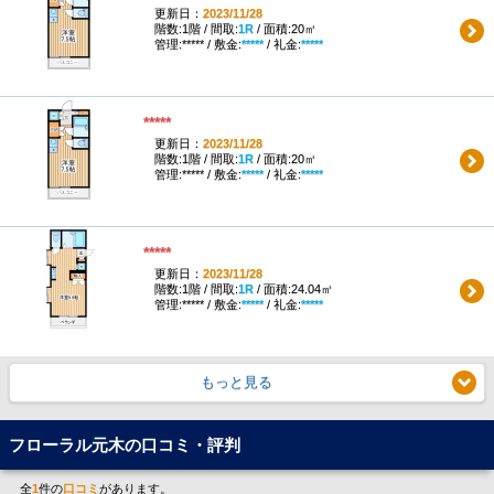
更新日：
2023/11/28
階数:1階 / 間取:
1R
/ 面積:20㎡
管理:***** / 敷金:
*****
/ 礼金:
*****
*****
更新日：
2023/11/28
階数:1階 / 間取:
1R
/ 面積:20㎡
管理:***** / 敷金:
*****
/ 礼金:
*****
*****
更新日：
2023/11/28
階数:1階 / 間取:
1R
/ 面積:24.04㎡
管理:***** / 敷金:
*****
/ 礼金:
*****
もっと見る
フローラル元木の口コミ・評判
全
1
件の
口コミ
があります。