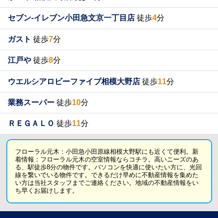
セブン-イレブン小田急文京一丁目店
徒歩
4
分
ガスト
徒歩
7
分
江戸や
徒歩
8
分
ウエルシアロビーファイブ相模大野店
徒歩
11
分
業務スーパー
徒歩
10
分
ＲＥＧＡＬＯ
徒歩
11
分
フローラル元木：小田急小田原線相模大野駅にも近くて便利。新
着情報：フローラル元木の空室情報ならコチラ。高いニーズのあ
る、駅徒歩8分の物件です。パソコンを快適に使いたい方に、光回
線を繋いでいる物件です。できるだけ早めに不動産情報を集めた
い方は当社スタッフまでご連絡ください。地域の不動産情報をい
ち早くお届けします。