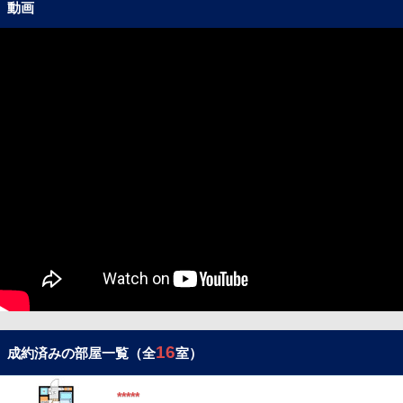
動画
16
成約済みの部屋一覧（全
室）
*****