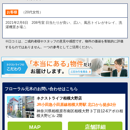
お客様
（20代女性）
2021年2月6日 208号室 日当たりが良い、広い、風呂トイレがキレイ、洗
濯機置き場△
※口コミは、ご成約者様やスタッフの意見や感想です。物件の価値を客観的に評価
するものではありません。一つの参考としてご活用ください。
フローラル元木のお問い合わせはこちら
ネクストライフ相模大野店
JR小田急小田原線相模大野駅 北口から徒歩2分
神奈川県相模原市南区相模大野３丁目12-6アポロ相
模大野ビル 2階
MAP
店舗詳細