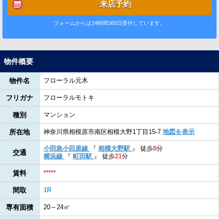
来店予約
フォームからは24時間365日受付しています。
物件概要
物件名
フローラル元木
フリガナ
フローラルモトキ
種別
マンション
所在地
神奈川県相模原市南区相模大野1丁目15-7
地図を表示
小田急小田原線
『
相模大野駅
』
徒歩
8
分
交通
横浜線
『
町田駅
』
徒歩
21
分
賃料
*****
間取
1R
専有面積
20～24㎡