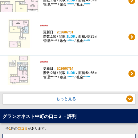
管理:***** / 敷金:
*****
/ 礼金:
*****
*****
更新日：
2026/07/31
階数:1階 / 間取:
1LDK
/ 面積:48.23㎡
管理:***** / 敷金:
*****
/ 礼金:
*****
*****
更新日：
2026/07/14
階数:2階 / 間取:
1LDK
/ 面積:54.65㎡
管理:***** / 敷金:
*****
/ 礼金:
*****
もっと見る
グランオネスト中町の口コミ・評判
全
1
件の
口コミ
があります。