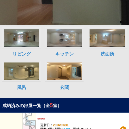
5
成約済みの部屋一覧（全
室）
*****
更新日：
2026/07/31
階数:1階 / 間取:
1LDK
/ 面積:46.37㎡