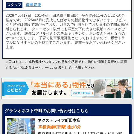
スタッフ
保田 萌亜
2026年5月17日 101号室 小田急線「町田駅」から徒歩11分の１LDKのご
紹介です。 2026年5月に完成したばかりの新築物件でございます。 リビン
グと洋室は階段で繋がっており、ガラスで仕切られておりますので開放感が
感じられます。 クローゼット以外にも洋室の下に大きな収納スペースがご
ざいます。 設備はグリル付きシステムキッチンや、追い焚きと便利なもの
がついております。 子育て世帯限定募集となっておりますので、騒音トラ
ブルになりずらいのも魅力でございます。 是非一度お問い合わせください
ませ。
※口コミは、ご成約者様やスタッフの意見や感想です。物件の価値を客観的に評価
するものではありません。一つの参考としてご活用ください。
グランオネスト中町のお問い合わせはこちら
ネクストライフ町田本店
JR横浜線町田駅 徒歩3分
東京都町田市原町田４丁目1-10フジモトビル 2階