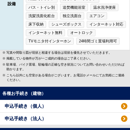
設備
バス・トイレ別
追焚機能浴室
温水洗浄便座
洗髪洗面化粧台
独立洗面台
エアコン
床下収納
シューズボックス
インターネット対応
インターネット無料
オートロック
TVモニタ付インターホン
24時間ゴミ置場利用可
写真や間取り図が現状と相違する場合は現状を優先させていただきます。
掲載している物件が万が一ご成約の場合はご了承ください。
駐車場、バイク置場、駐輪場の正確な空き状況についてお問い合わせいただければ
助かります。
こちら以外にも空室がある場合がございます。お電話かメールにてお気軽にご連絡
ください。
各種お手続き（建物）
申込手続き（個人）
申込手続き（法人）