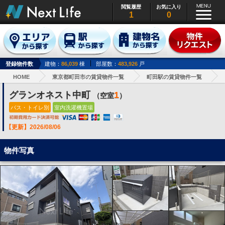
閲覧履歴
お気に入り
1
0
登録物件数
建物：
86,039
棟
部屋数：
483,926
戸
HOME
東京都町田市の賃貸物件一覧
町田駅の賃貸物件一覧
グランオネスト中町
1
（空室
）
バス・トイレ別
室内洗濯機置場
【更新】2026/08/06
物件写真