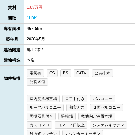
賃料
13.5万円
間取
1LDK
専有面積
46～59㎡
築年月
2026年5月
建物階建
地上2階 / -
建物構造
木造
電気有
CS
BS
CATV
公共排水
物件特徴
公営水道
室内洗濯機置場
ロフト付き
バルコニー
ルーフバルコニー
都市ガス
２面バルコニー
照明器具付き
駐輪場
敷地内ごみ置き場
ガスコンロ
コンロ２口以上
システムキッチン
対面式キッチン
カウンターキッチン