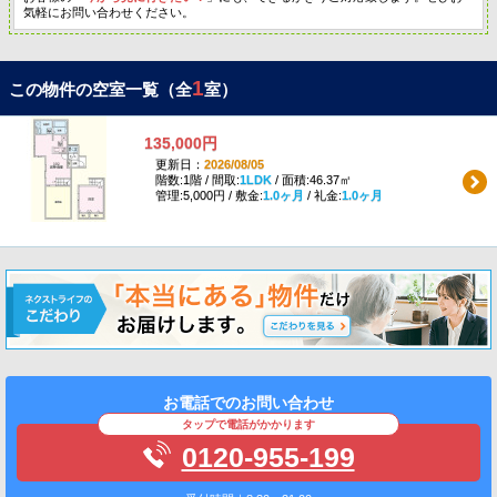
気軽にお問い合わせください。
1
この物件の空室一覧（全
室）
135,000円
更新日：
2026/08/05
階数:1階 / 間取:
1LDK
/ 面積:46.37㎡
管理:5,000円 / 敷金:
1.0ヶ月
/ 礼金:
1.0ヶ月
お電話でのお問い合わせ
タップで電話がかかります
0120-955-199