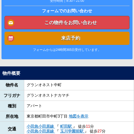
受付時間｜8:30～21:00
フォームでのお問い合わせ
この物件をお問い合わせ
来店予約
フォームからは24時間365日受付しています。
物件概要
物件名
グランオネスト中町
フリガナ
グランオネストナカマチ
種別
アパート
所在地
東京都町田市中町3丁目
地図を表示
小田急小田原線
『
町田駅
』
徒歩
11
分
交通
小田急小田原線
『
玉川学園前駅
』
徒歩
27
分