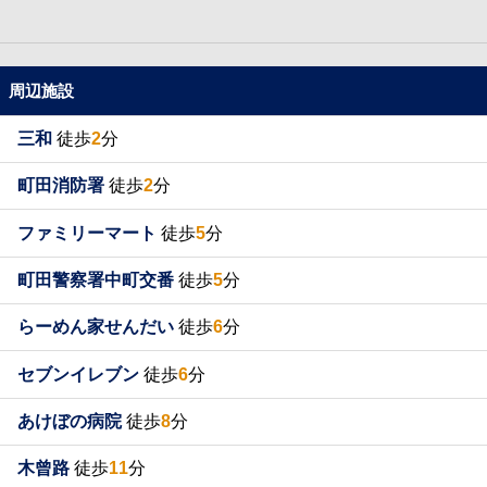
周辺施設
三和
徒歩
2
分
町田消防署
徒歩
2
分
ファミリーマート
徒歩
5
分
町田警察署中町交番
徒歩
5
分
らーめん家せんだい
徒歩
6
分
セブンイレブン
徒歩
6
分
あけぼの病院
徒歩
8
分
木曾路
徒歩
11
分