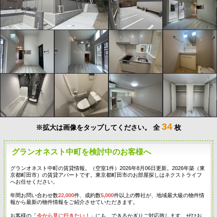
34
※拡大は画像をタップしてください。
全
枚
グランオネスト中町を検討中のお客様へ
グランオネスト中町の賃貸情報。（空室1件）2026年8月06日更新。2026年築（東
京都町田市）の賃貸アパートです。東京都町田市のお部屋探しはネクストライフ
へお任せください。
年間お問い合わせ数
22,000
件、成約数
5,000
件以上の弊社が、地域最大級の物件情
報から最新の物件情報をご紹介させていただきます。
お客様の「
今から見に行きたい！
」にも、できるかぎりご対応致します。ぜひお