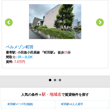
ベルメゾン町田
最寄駅: 小田急小田原線 『町田駅』 徒歩
15
分
間取り:
1R～2LDK
賃料:
7.0万円
駅・地域名
人気の条件＋
で賃貸物件を探す
町田駅×ﾍﾟｯﾄ可(相談)
町田駅×2人入居可