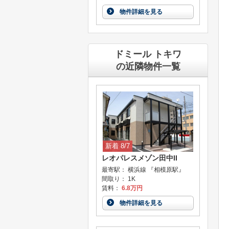
物件詳細を見る
ドミール トキワ
の近隣物件一覧
新着 8/7
レオパレスメゾン田中II
最寄駅： 横浜線 『相模原駅』
間取り： 1K
賃料：
6.8万円
物件詳細を見る