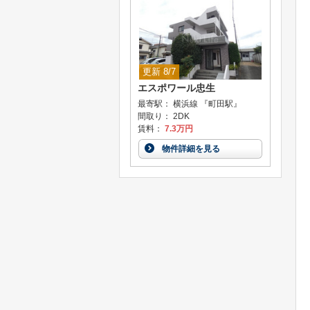
更新 8/7
エスポワール忠生
最寄駅： 横浜線 『町田駅』
間取り： 2DK
賃料：
7.3万円
物件詳細を見る