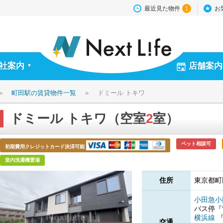
最近見た物件
お
1
社案内
店舗案内
▼
»
町田駅の賃貸物件一覧
»
ドミール トキワ
ドミール トキワ（空室
2
室）
ペット相談可
初期費用クレジットカード決済可能
室内洗濯機置場
住所
東京都町田
小田急
バス停
横浜線
交通