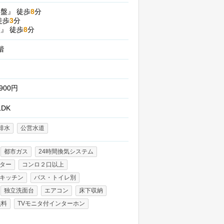
常盤』
徒歩
8
分
徒歩
3
分
盤』
徒歩
8
分
2階
,900円
LDK
排水
公営水道
都市ガス
24時間換気システム
ーター
コンロ２口以上
キッチン
バス・トイレ別
独立洗面台
エアコン
床下収納
無料
TVモニタ付インターホン