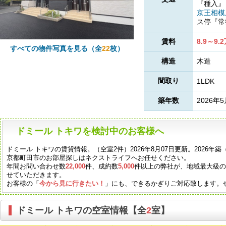
『種入
京王相
ス停『
賃料
8.9～9.
すべての物件写真を見る（全
22
枚）
構造
木造
間取り
1LDK
築年数
2026年
ドミール トキワを検討中のお客様へ
ドミール トキワの賃貸情報。（空室2件）2026年8月07日更新。2026
京都町田市のお部屋探しはネクストライフへお任せください。
年間お問い合わせ数
22,000
件、成約数
5,000
件以上の弊社が、地域最大級
せていただきます。
お客様の「
今から見に行きたい！
」にも、できるかぎりご対応致します。
ドミール トキワの空室情報【全
2
室】