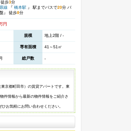
』
徒歩
3
分
模原線
『
橋本駅
』
駅までバスで
20
分
バ
常盤』
徒歩
8
分
2万円
規模
地上2階 / -
専有面積
41～51㎡
5月
総戸数
-
年築（東京都町田市）の賃貸アパートです。東
の物件情報から最新の物件情報をご紹介さ
ぜひお気軽にお問い合わせください。