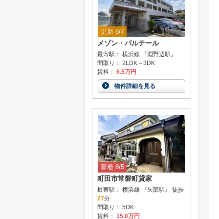
更新 8/7
メゾン・パルテール
最寄駅： 横浜線 『淵野辺駅』
間取り： 2LDK～3DK
賃料：
6.5万円
物件詳細を見る
新着 8/5
町田市常磐町貸家
最寄駅： 横浜線 『矢部駅』 徒歩
27
分
間取り： 5DK
賃料：
15.0万円