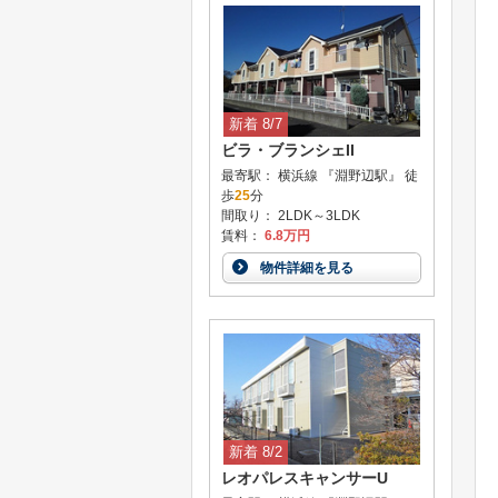
新着 8/7
ビラ・ブランシェII
最寄駅： 横浜線 『淵野辺駅』 徒
歩
25
分
間取り： 2LDK～3LDK
賃料：
6.8万円
物件詳細を見る
新着 8/2
レオパレスキャンサーU