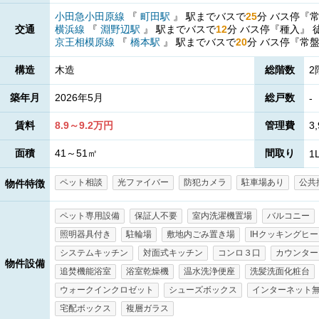
小田急小田原線
『
町田駅
』
駅までバスで
25
分
バス停『
交通
横浜線
『
淵野辺駅
』
駅までバスで
12
分
バス停『種入』
京王相模原線
『
橋本駅
』
駅までバスで
20
分
バス停『常
構造
木造
総階数
築年月
2026年5月
総戸数
-
賃料
8.9～9.2万円
管理費
3
面積
41～51㎡
間取り
1
ペット相談
光ファイバー
防犯カメラ
駐車場あり
公共
物件特徴
ペット専用設備
保証人不要
室内洗濯機置場
バルコニー
照明器具付き
駐輪場
敷地内ごみ置き場
IHクッキングヒ
システムキッチン
対面式キッチン
コンロ３口
カウンター
物件設備
追焚機能浴室
浴室乾燥機
温水洗浄便座
洗髪洗面化粧台
ウォークインクロゼット
シューズボックス
インターネット
宅配ボックス
複層ガラス