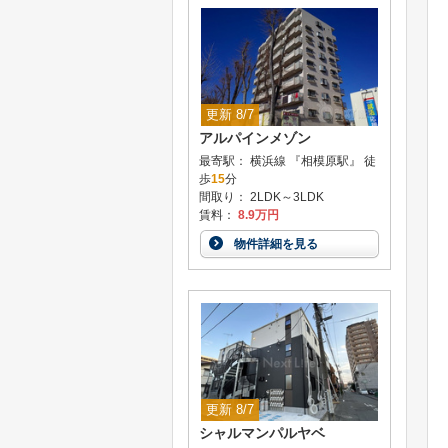
更新 8/7
アルパインメゾン
最寄駅： 横浜線 『相模原駅』 徒
歩
15
分
間取り： 2LDK～3LDK
賃料：
8.9万円
物件詳細を見る
更新 8/7
シャルマンパルヤベ