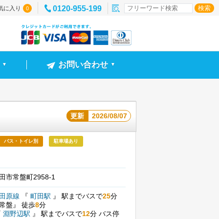
0120-955-199
気に入り
0
お問い合わせ
▼
▼
更新
2026/08/07
バス・トイレ別
駐車場あり
市常盤町2958-1
小田原線
『
町田駅
』
駅までバスで
25
分
『常盤』
徒歩
8
分
『
淵野辺駅
』
駅までバスで
12
分
バス停