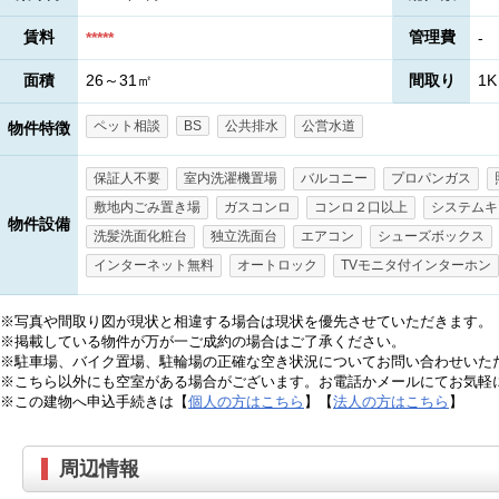
賃料
管理費
*****
-
面積
26～31㎡
間取り
1K
ペット相談
BS
公共排水
公営水道
物件特徴
保証人不要
室内洗濯機置場
バルコニー
プロパンガス
敷地内ごみ置き場
ガスコンロ
コンロ２口以上
システムキ
物件設備
洗髪洗面化粧台
独立洗面台
エアコン
シューズボックス
インターネット無料
オートロック
TVモニタ付インターホン
※写真や間取り図が現状と相違する場合は現状を優先させていただきます。
※掲載している物件が万が一ご成約の場合はご了承ください。
※駐車場、バイク置場、駐輪場の正確な空き状況についてお問い合わせいた
※こちら以外にも空室がある場合がございます。お電話かメールにてお気軽
※この建物へ申込手続きは【
個人の方はこちら
】【
法人の方はこちら
】
周辺情報