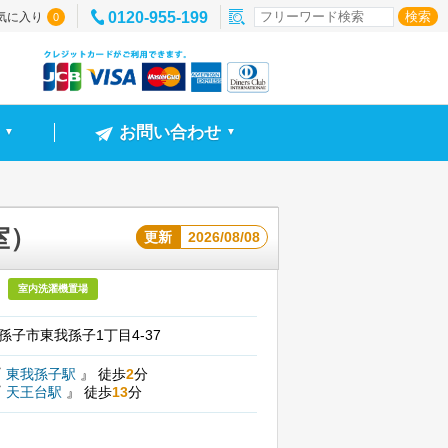
0120-955-199
気に入り
0
お問い合わせ
▼
▼
室）
更新
2026/08/08
室内洗濯機置場
孫子市東我孫子1丁目4-37
『
東我孫子駅
』
徒歩
2
分
『
天王台駅
』
徒歩
13
分