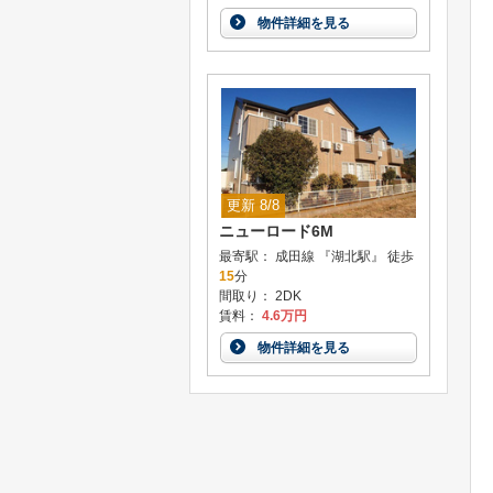
物件詳細を見る
更新 8/8
ニューロード6M
最寄駅： 成田線 『湖北駅』 徒歩
15
分
間取り： 2DK
賃料：
4.6万円
物件詳細を見る