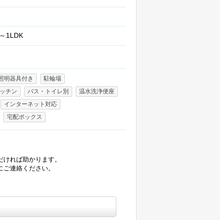
～1LDK
照明器具付き
駐輪場
ッチン
バス・トイレ別
温水洗浄便座
インターネット対応
宅配ボックス
だければ助かります。
にご連絡ください。