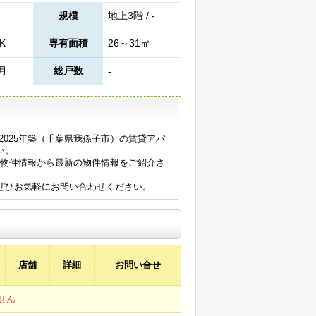
規模
地上3階 / -
K
専有面積
26～31㎡
9月
総戸数
-
2025年築（千葉県我孫子市）の賃貸アパ
い。
の物件情報から最新の物件情報をご紹介さ
ぜひお気軽にお問い合わせください。
店舗
詳細
お問い合せ
せん