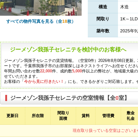
構造
木造
間取り
1K～1LD
すべての物件写真を見る（全
18
枚）
築年数
2025年
ジーメゾン我孫子セレニテを検討中のお客様へ
ジーメゾン我孫子セレニテの賃貸情報。（空室0件）2026年8月08日更新。
ートです。千葉県我孫子市のお部屋探しはネクストライフへお任せくださ
年間お問い合わせ数
22,000
件、成約数
5,000
件以上の弊社が、地域最大級
せていただきます。
お客様の「
今から見に行きたい！
」にも、できるかぎりご対応致します。
ジーメゾン我孫子セレニテの空室情報【全
0
室】
間取り
敷金
更新日
所在階
賃料
管理費
面積
礼金
現在取り扱っている空室はございま