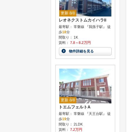
更新 8/8
レオネクストムカイハラII
最寄駅： 常磐線 『我孫子駅』 徒
歩
18
分
間取り： 1K
賃料：
7.8～8.2万円
物件詳細を見る
更新 8/8
トエムフェルトA
最寄駅： 常磐線 『天王台駅』 徒
歩
19
分
間取り： 2LDK
賃料：
7.2万円