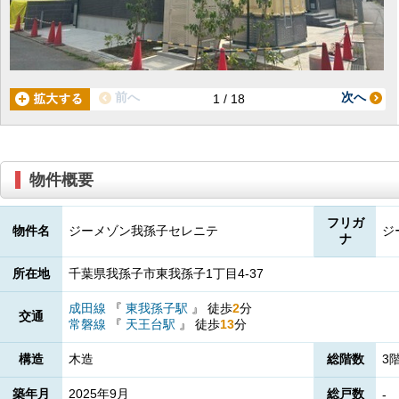
前へ
次へ
1 / 18
物件概要
フリガ
物件名
ジーメゾン我孫子セレニテ
ジ
ナ
所在地
千葉県我孫子市東我孫子1丁目4-37
成田線
『
東我孫子駅
』
徒歩
2
分
交通
常磐線
『
天王台駅
』
徒歩
13
分
構造
木造
総階数
3
築年月
2025年9月
総戸数
-