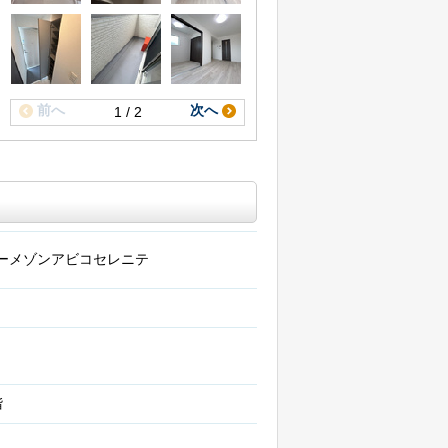
前へ
次へ
1 / 2
ーメゾンアビコセレニテ
階