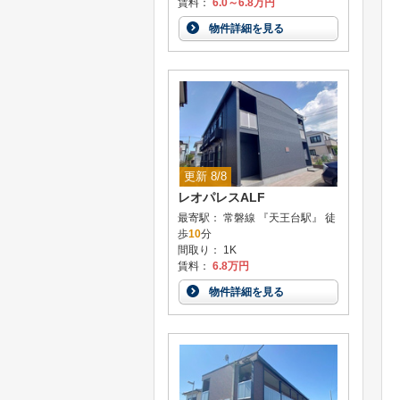
賃料：
6.0～6.8万円
物件詳細を見る
更新 8/8
レオパレスALF
最寄駅： 常磐線 『天王台駅』 徒
歩
10
分
間取り： 1K
賃料：
6.8万円
物件詳細を見る