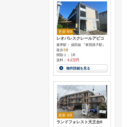
更新 8/8
レオパレスクレールアビコ
最寄駅： 成田線 『東我孫子駅』
徒歩
3
分
間取り： 1R
賃料：
6.2万円
物件詳細を見る
更新 8/8
ランドフォレスト天王台II