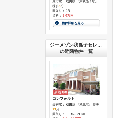
最寄駅： 成田線 『東我孫子駅』
徒歩
5
分
間取り： 1R
賃料：
3.0万円
物件詳細を見る
ジーメゾン我孫子セレニテ
の近隣物件一覧
新着 8/8
コンフォルト
最寄駅： 成田線 『湖北駅』 徒歩
13
分
間取り： 1LDK～2LDK