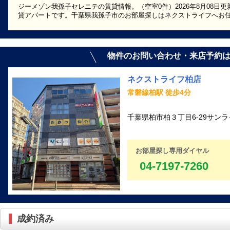
ジーメゾン我孫子セレニテの賃貸情報。（空室0件）2026年8月08日更
貸アパートです。千葉県我孫子市のお部屋探しはネクストライフへお
物件のお問い合わせ・来店予約
ネクストライフ柏店
常磐線柏駅 徒歩4分
千葉県柏市柏３丁目6-29サンラ
お部屋探し専用ダイヤル
04-7197-7260
成約済み