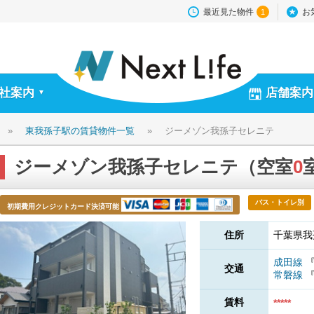
最近見た物件
お
1
社案内
店舗案内
▼
»
東我孫子駅の賃貸物件一覧
»
ジーメゾン我孫子セレニテ
ジーメゾン我孫子セレニテ（空室
0
バス・トイレ別
初期費用クレジットカード決済可能
住所
千葉県我
成田線
交通
常磐線
賃料
*****