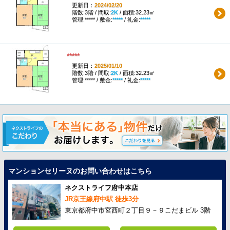
更新日：
2024/02/20
階数:3階 / 間取:
2K
/ 面積:32.23㎡
管理:***** / 敷金:
*****
/ 礼金:
*****
*****
更新日：
2025/01/10
階数:3階 / 間取:
2K
/ 面積:32.23㎡
管理:***** / 敷金:
*****
/ 礼金:
*****
マンションセリーヌのお問い合わせはこちら
ネクストライフ府中本店
JR京王線府中駅 徒歩3分
東京都府中市宮西町２丁目９－９こだまビル 3階