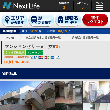
閲覧履歴
お気に入り
1
0
登録物件数
建物：
86,038
棟
部屋数：
484,022
戸
HOME
東京都調布市の賃貸物件一覧
調布駅の賃貸物件一覧
マンションセリーヌ
0
（空室
）
室内洗濯機置場
フローリング
【更新】2026/08/06
物件写真