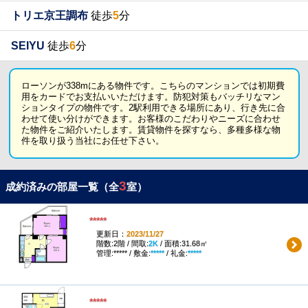
トリエ京王調布
徒歩
5
分
SEIYU
徒歩
6
分
ローソンが338mにある物件です。こちらのマンションでは初期費
用をカードでお支払いいただけます。防犯対策もバッチリなマン
ションタイプの物件です。2駅利用できる場所にあり、行き先に合
わせて使い分けができます。お客様のこだわりやニーズに合わせ
た物件をご紹介いたします。賃貸物件を探すなら、多種多様な物
件を取り扱う当社にお任せ下さい。
3
成約済みの部屋一覧（全
室）
*****
更新日：
2023/11/27
階数:2階 / 間取:
2K
/ 面積:31.68㎡
管理:***** / 敷金:
*****
/ 礼金:
*****
*****