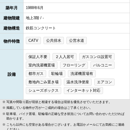
築年月
1988年6月
建物階建
地上3階 / -
建物構造
鉄筋コンクリート
CATV
公共排水
公営水道
物件特徴
保証人不要
２人入居可
ガスコンロ設置可
室内洗濯機置場
フローリング
バルコニー
都市ガス
駐輪場
洗濯機置場有
設備
敷地内ごみ置き場
温水洗浄便座
エアコン
シューズボックス
インターネット対応
写真や間取り図が現状と相違する場合は現状を優先させていただきます。
掲載している物件が万が一ご成約の場合はご了承ください。
駐車場、バイク置場、駐輪場の正確な空き状況についてお問い合わせいただければ
助かります。
こちら以外にも空室がある場合がございます。お電話かメールにてお気軽にご連絡
ください。