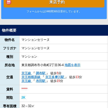
来店予約
フォームからは24時間365日受付しています。
物件概要
物件名
マンションセリーヌ
フリガナ
マンションセリーヌ
種別
マンション
所在地
東京都調布市小島町2丁目36-4
地図を表示
京王線
『
調布駅
』
徒歩
5
分
交通
京王相模原線
『
京王多摩川駅
』
徒歩
13
分
京王線
『
布田駅
』
徒歩
15
分
賃料
*****
間取
2K
専有面積
32～32㎡