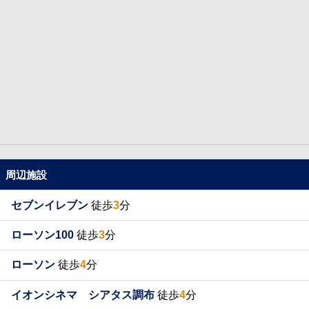
周辺施設
セブンイレブン
徒歩
3
分
ローソン100
徒歩
3
分
ローソン
徒歩
4
分
イオンシネマ シアタス調布
徒歩
4
分