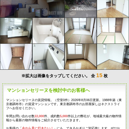
15
※拡大は画像をタップしてください。
全
枚
マンションセリーヌを検討中のお客様へ
マンションセリーヌの賃貸情報。（空室0件）2026年8月06日更新。1988年築（東
京都調布市）の賃貸マンションです。東京都調布市のお部屋探しはネクストライ
フへお任せください。
年間お問い合わせ数
22,000
件、成約数
5,000
件以上の弊社が、地域最大級の物件情
報から最新の物件情報をご紹介させていただきます。
お客様の「
今から見に行きたい！
」にも、できるかぎりご対応致します。ぜひお