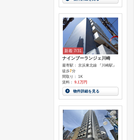
新着 7/31
ナインブーランジェ川崎
最寄駅： 京浜東北線 『川崎駅』
徒歩
7
分
間取り： 1K
賃料：
9.1万円
物件詳細を見る