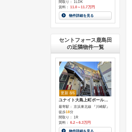
間取り： 1LDK
賃料：
11.0～11.7万円
物件詳細を見る
セントフォース鹿島田
の近隣物件一覧
更新 8/6
ユナイト大島上町ポール・デュカス
最寄駅： 京浜東北線 『川崎駅』
徒歩
18
分
間取り： 1R
賃料：
6.2～6.3万円
物件詳細を見る