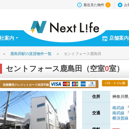
最近見た物件
お
1
社案内
店舗案内
▼
»
鹿島田駅の賃貸物件一覧
»
セントフォース鹿島田
セントフォース鹿島田（空室
0
室）
バス・トイレ別
初期費用クレジットカード決済可能
住所
神奈川県
南武線
交通
南武線
横須賀