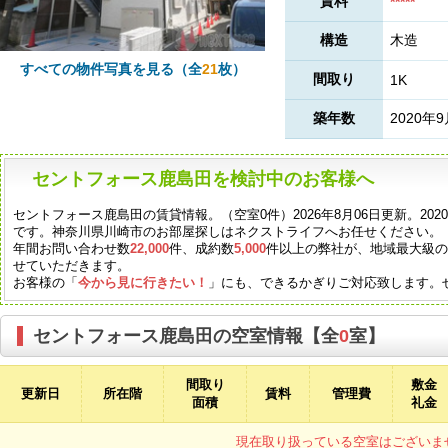
賃料
*****
構造
木造
すべての物件写真を見る（全
21
枚）
間取り
1K
築年数
2020年
セントフォース鹿島田を検討中のお客様へ
セントフォース鹿島田の賃貸情報。（空室0件）2026年8月06日更新。20
です。神奈川県川崎市のお部屋探しはネクストライフへお任せください。
年間お問い合わせ数
22,000
件、成約数
5,000
件以上の弊社が、地域最大級
せていただきます。
お客様の「
今から見に行きたい！
」にも、できるかぎりご対応致します。
セントフォース鹿島田の空室情報【全
0
室】
間取り
敷金
更新日
所在階
賃料
管理費
面積
礼金
現在取り扱っている空室はございま