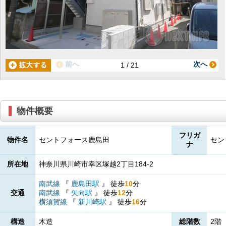
前へ
次へ
1 / 21
物件概要
フリガ
物件名
セントフォース鹿島田
セン
ナ
所在地
神奈川県川崎市幸区塚越2丁目184-2
南武線
『
鹿島田駅
』
徒歩
10
分
交通
南武線
『
矢向駅
』
徒歩
12
分
横須賀線
『
新川崎駅
』
徒歩
16
分
構造
木造
総階数
2