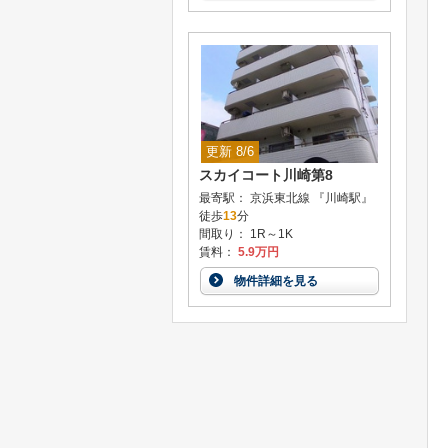
更新 8/6
スカイコート川崎第8
最寄駅： 京浜東北線 『川崎駅』
徒歩
13
分
間取り： 1R～1K
賃料：
5.9万円
物件詳細を見る