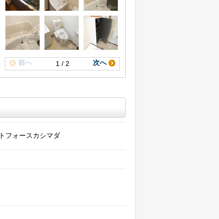
前へ
次へ
1 / 2
トフォースカシマダ
階