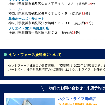
神奈川県横浜市鶴見区矢向５丁目１３－３８ （徒歩約
14
分）
ドトール
神奈川県横浜市鶴見区矢向６丁目５－６ （徒歩約
12
分）
島忠ホームズ・サミット
神奈川県横浜市鶴見区江ケ崎町１５－３０ （徒歩約
21
分）
クリエイトSD川崎田尻町店
神奈川県川崎市中原区田尻町７２ （徒歩約
23
分）
セントフォース鹿島田について
セントフォース鹿島田の賃貸情報。（空室0件）2026年8月06日更新。
パートです。神奈川県川崎市のお部屋探しはネクストライフへお任せ
物件のお問い合わせ・来店予約
ネクストライフ川崎店
京浜東北線川崎駅 徒歩2分