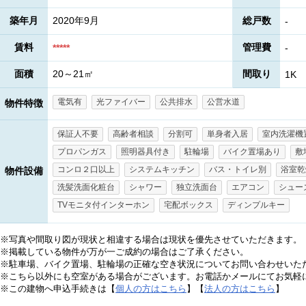
築年月
2020年9月
総戸数
-
賃料
管理費
*****
-
面積
20～21㎡
間取り
1K
電気有
光ファイバー
公共排水
公営水道
物件特徴
保証人不要
高齢者相談
分割可
単身者入居
室内洗濯機
プロパンガス
照明器具付き
駐輪場
バイク置場あり
敷
コンロ２口以上
システムキッチン
バス・トイレ別
浴室乾
物件設備
洗髪洗面化粧台
シャワー
独立洗面台
エアコン
シュー
TVモニタ付インターホン
宅配ボックス
ディンプルキー
※写真や間取り図が現状と相違する場合は現状を優先させていただきます。
※掲載している物件が万が一ご成約の場合はご了承ください。
※駐車場、バイク置場、駐輪場の正確な空き状況についてお問い合わせいた
※こちら以外にも空室がある場合がございます。お電話かメールにてお気軽
※この建物へ申込手続きは【
個人の方はこちら
】【
法人の方はこちら
】