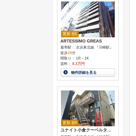
更新 8/6
ARTESSIMO GREAS
最寄駅： 京浜東北線 『川崎駅』
徒歩
10
分
間取り： 1R～1K
賃料：
8.3万円
物件詳細を見る
更新 8/6
ユナイト小倉クーベルタンの杜