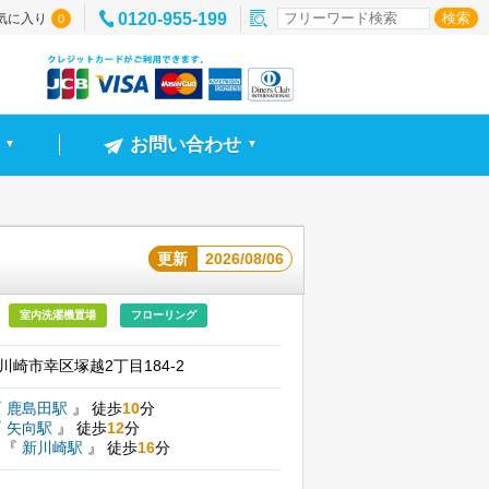
0120-955-199
気に入り
0
お問い合わせ
▼
▼
更新
2026/08/06
室内洗濯機置場
フローリング
川崎市幸区塚越2丁目184-2
『
鹿島田駅
』
徒歩
10
分
『
矢向駅
』
徒歩
12
分
線
『
新川崎駅
』
徒歩
16
分