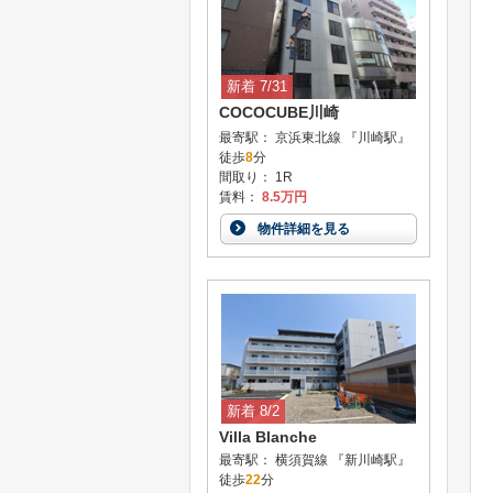
新着 7/31
COCOCUBE川崎
最寄駅： 京浜東北線 『川崎駅』
徒歩
8
分
間取り： 1R
賃料：
8.5万円
物件詳細を見る
新着 8/2
Villa Blanche
最寄駅： 横須賀線 『新川崎駅』
徒歩
22
分