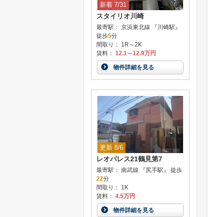
新着 7/31
スタイリオ川崎
最寄駅： 京浜東北線 『川崎駅』
徒歩
5
分
間取り： 1R～2K
賃料：
12.1～12.9万円
物件詳細を見る
更新 8/6
レオパレス21鶴見第7
最寄駅： 南武線 『尻手駅』 徒歩
22
分
間取り： 1K
賃料：
4.5万円
物件詳細を見る