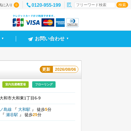
0120-955-199
気に入り
0
お問い合わせ
▼
▼
更新
2026/08/06
室内洗濯機置場
フローリング
大和市大和東1丁目6-9
江ノ島線
『
大和駅
』
徒歩
5
分
線
『
瀬谷駅
』
徒歩
25
分