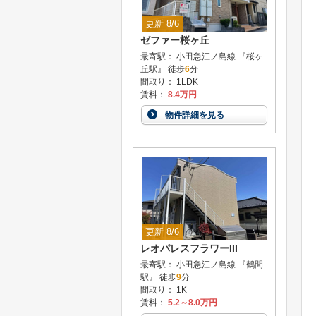
更新 8/6
ゼファー桜ヶ丘
最寄駅： 小田急江ノ島線 『桜ヶ
丘駅』 徒歩
6
分
間取り： 1LDK
賃料：
8.4万円
物件詳細を見る
更新 8/6
レオパレスフラワーIII
最寄駅： 小田急江ノ島線 『鶴間
駅』 徒歩
9
分
間取り： 1K
賃料：
5.2～8.0万円