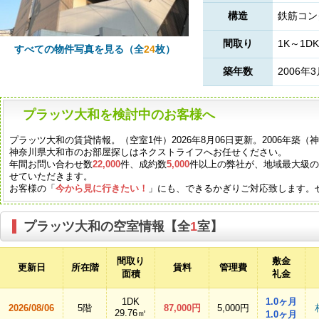
構造
鉄筋コン
間取り
1K～1DK
すべての物件写真を見る（全
24
枚）
築年数
2006年
プラッツ大和を検討中のお客様へ
プラッツ大和の賃貸情報。（空室1件）2026年8月06日更新。2006年築
神奈川県大和市のお部屋探しはネクストライフへお任せください。
年間お問い合わせ数
22,000
件、成約数
5,000
件以上の弊社が、地域最大級
せていただきます。
お客様の「
今から見に行きたい！
」にも、できるかぎりご対応致します。
プラッツ大和の空室情報【全
1
室】
間取り
敷金
更新日
所在階
賃料
管理費
面積
礼金
1DK
1.0ヶ月
2026/08/06
5階
87,000円
5,000円
29.76㎡
1.0ヶ月