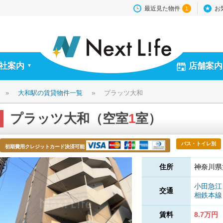
最近見た物件
お
1
社案内
店舗案内
▼
»
大和駅の賃貸物件一覧
»
プラッツ大和
プラッツ大和（空室
1
室）
バス・トイレ別
初期費用クレジットカード決済可能
住所
神奈川県
小田急
交通
相鉄本
賃料
8.7万円