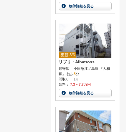
物件詳細を見る
更新 8/6
リブリ・Albatross
最寄駅： 小田急江ノ島線 『大和
駅』 徒歩
5
分
間取り： 1K
賃料：
7.3～7.7万円
物件詳細を見る