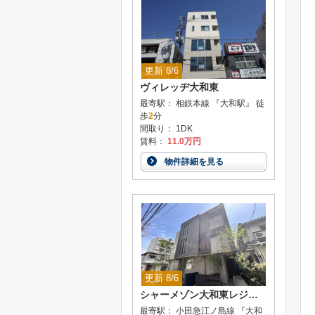
更新 8/6
ヴィレッヂ大和東
最寄駅： 相鉄本線 『大和駅』 徒
歩
2
分
間取り： 1DK
賃料：
11.0万円
物件詳細を見る
更新 8/6
シャーメゾン大和東レジデンス
最寄駅： 小田急江ノ島線 『大和