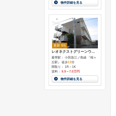
物件詳細を見る
更新 8/6
レオネクストグリーンウッド
最寄駅： 小田急江ノ島線 『桜ヶ
丘駅』 徒歩
13
分
間取り： 1R～1K
賃料：
6.9～7.0万円
物件詳細を見る