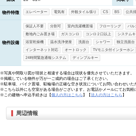
エレベーター
電気有
外観タイル張り
CS
BS
公共
物件特徴
保証人不要
分割可
室内洗濯機置場
フローリング
バル
敷地内ごみ置き場
ガスコンロ
コンロ２口以上
システムキ
浴室乾燥機
温水洗浄便座
洗面台
シャワー
独立洗面台
物件設備
インターネット対応
オートロック
TVモニタ付インターホン
24時間緊急通報システム
ディンプルキー
※写真や間取り図が現状と相違する場合は現状を優先させていただきます。
※掲載している物件が万が一ご成約の場合はご了承ください。
※駐車場、バイク置場、駐輪場の正確な空き状況についてお問い合わせいた
※こちら以外にも空室がある場合がございます。お電話かメールにてお気軽
※この建物へ申込手続きは【
個人の方はこちら
】【
法人の方はこちら
】
周辺情報