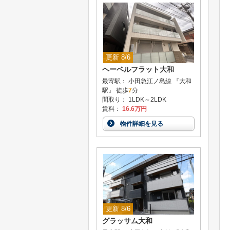
更新 8/6
ヘーベルフラット大和
最寄駅： 小田急江ノ島線 『大和
駅』 徒歩
7
分
間取り： 1LDK～2LDK
賃料：
16.6万円
物件詳細を見る
更新 8/6
グラッサム大和