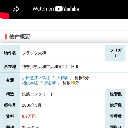
物件概要
フリガ
物件名
プラッツ大和
ナ
所在地
神奈川県大和市大和東1丁目6-9
小田急江ノ島線
『
大和駅
』
徒歩
5
分
交通
相鉄本線
『
瀬谷駅
』
徒歩
25
分
構造
鉄筋コンクリート
総階数
築年月
2006年3月
総戸数
賃料
8.7万円
管理費
面積
28～31㎡
間取り