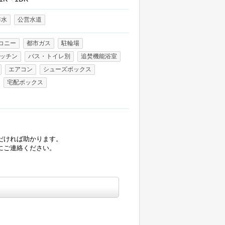
排水
公営水道
コニー
都市ガス
駐輪場
ッチン
バス・トイレ別
追焚機能浴室
エアコン
シューズボックス
宅配ボックス
だければ助かります。
にご連絡ください。