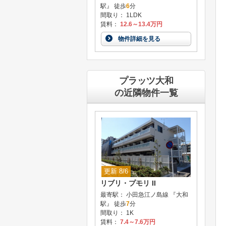
駅』 徒歩
6
分
間取り： 1LDK
賃料：
12.6～13.4万円
物件詳細を見る
プラッツ大和
の近隣物件一覧
更新 8/6
リブリ・プモリ II
最寄駅： 小田急江ノ島線 『大和
駅』 徒歩
7
分
間取り： 1K
賃料：
7.4～7.6万円