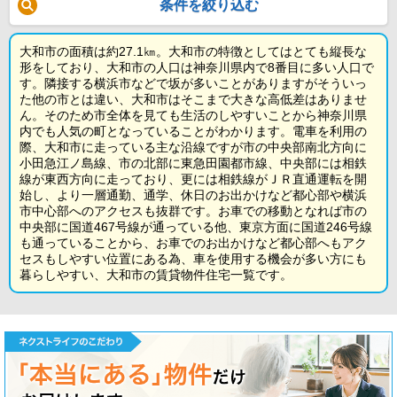
条件を絞り込む
大和市の面積は約27.1㎞。大和市の特徴としてはとても縦長な
形をしており、大和市の人口は神奈川県内で8番目に多い人口で
す。隣接する横浜市などで坂が多いことがありますがそういっ
た他の市とは違い、大和市はそこまで大きな高低差はありませ
ん。そのため市全体を見ても生活のしやすいことから神奈川県
内でも人気の町となっていることがわかります。電車を利用の
際、大和市に走っている主な沿線ですが市の中央部南北方向に
小田急江ノ島線、市の北部に東急田園都市線、中央部には相鉄
線が東西方向に走っており、更には相鉄線がＪＲ直通運転を開
始し、より一層通勤、通学、休日のお出かけなど都心部や横浜
市中心部へのアクセスも抜群です。お車での移動となれば市の
中央部に国道467号線が通っている他、東京方面に国道246号線
も通っていることから、お車でのお出かけなど都心部へもアク
セスもしやすい位置にある為、車を使用する機会が多い方にも
暮らしやすい、大和市の賃貸物件住宅一覧です。