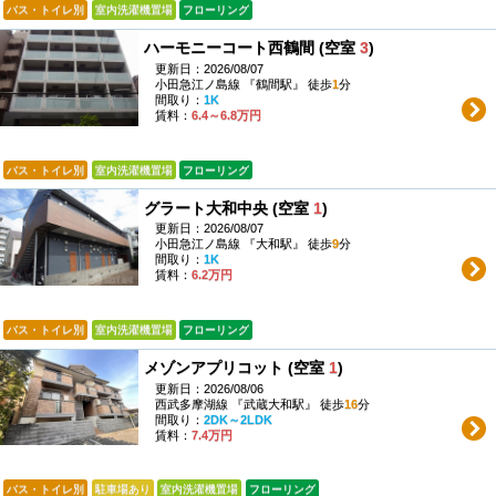
バス・トイレ別
室内洗濯機置場
フローリング
ハーモニーコート西鶴間 (空室
3
)
更新日：2026/08/07
小田急江ノ島線 『鶴間駅』 徒歩
1
分
間取り：
1K
賃料：
6.4～6.8万円
バス・トイレ別
室内洗濯機置場
フローリング
グラート大和中央 (空室
1
)
更新日：2026/08/07
小田急江ノ島線 『大和駅』 徒歩
9
分
間取り：
1K
賃料：
6.2万円
バス・トイレ別
室内洗濯機置場
フローリング
メゾンアプリコット (空室
1
)
更新日：2026/08/06
西武多摩湖線 『武蔵大和駅』 徒歩
16
分
間取り：
2DK～2LDK
賃料：
7.4万円
バス・トイレ別
駐車場あり
室内洗濯機置場
フローリング