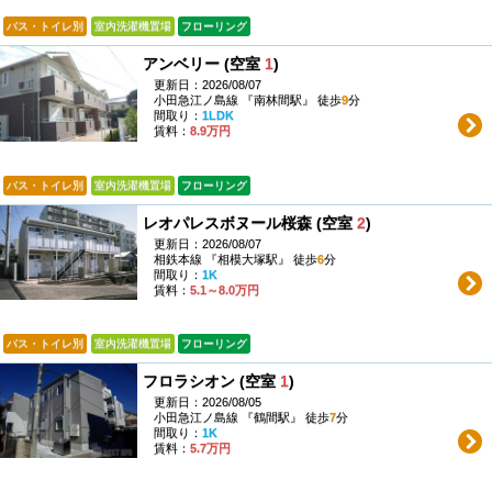
バス・トイレ別
室内洗濯機置場
フローリング
アンベリー (空室
1
)
更新日：2026/08/07
小田急江ノ島線 『南林間駅』 徒歩
9
分
間取り：
1LDK
賃料：
8.9万円
バス・トイレ別
室内洗濯機置場
フローリング
レオパレスボヌール桜森 (空室
2
)
更新日：2026/08/07
相鉄本線 『相模大塚駅』 徒歩
6
分
間取り：
1K
賃料：
5.1～8.0万円
バス・トイレ別
室内洗濯機置場
フローリング
フロラシオン (空室
1
)
更新日：2026/08/05
小田急江ノ島線 『鶴間駅』 徒歩
7
分
間取り：
1K
賃料：
5.7万円