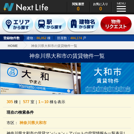
閲覧履歴
お気に入り
0
0
登録物件数
建物：
86,052
棟
部屋数：
484,174
戸
HOME
神奈川県大和市の賃貸物件一覧
神奈川県大和市の賃貸物件一覧
305
棟｜
577
室｜
1～10
棟を表示
現在の検索条件
市区：
神奈川県大和市
神奈川県大和市の賃貸マンション・アパートの空室情報を一覧表示し