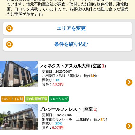
ています。地元不動産会社が調査・取材した詳細な物件情報、建物動
画、口コミを掲載していますので、お客様の条件と感性に合った理想
のお部屋が探せます。
エリアを変更
条件を絞り込む
レオネクストアスカル大和 (空室
1
)
更新日：2026/08/07
小田急江ノ島線 『鶴間駅』 徒歩
14
分
間取り：
1K
賃料：
7.8万円
バス・トイレ別
室内洗濯機置場
フローリング
プレジールフォレスト (空室
1
)
更新日：2026/08/05
多摩都市モノレール 『上北台駅』 徒歩
17
分
間取り：
2DK
賃料：
6.0万円