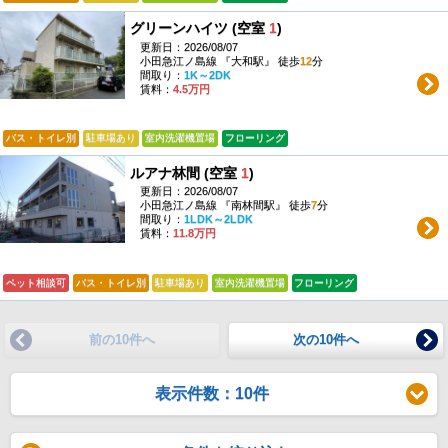
グリーンハイツ (空室
1
)
更新日：2026/08/07
小田急江ノ島線 『大和駅』 徒歩
12
分
間取り：
1K～2DK
賃料：
4.5万円
バス・トイレ別
駐車場あり
室内洗濯機置場
フローリング
ルアナ林間 (空室
1
)
更新日：2026/08/07
小田急江ノ島線 『南林間駅』 徒歩
7
分
間取り：
1LDK～2LDK
賃料：
11.8万円
ペット相談可
バス・トイレ別
駐車場あり
室内洗濯機置場
フローリング
前の10件へ
次の10件へ
表示件数：10件