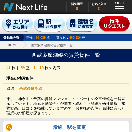
閲覧履歴
お気に入り
0
0
登録物件数
建物：
86,039
棟
部屋数：
483,926
戸
HOME
西武多摩湖線の賃貸物件一覧
西武多摩湖線の賃貸物件一覧
41
棟｜
59
室｜
1～10
棟を表示
現在の検索条件
路線：
西武多摩湖線
東京・神奈川・千葉の賃貸マンション・アパートの空室情報を一覧表
示しています。地元不動産会社が調査・取材した詳細な物件情報、建
物動画、口コミを掲載していますので、お客様の条件と感性に合った
理想のお部屋が探せます。
沿線・駅を変更