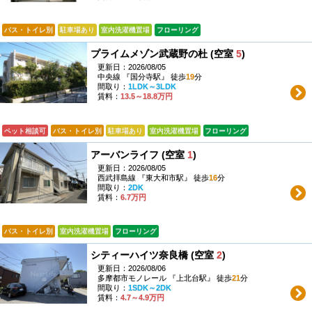
バス・トイレ別
駐車場あり
室内洗濯機置場
フローリング
プライムメゾン武蔵野の杜 (空室
5
)
更新日：2026/08/05
中央線 『国分寺駅』 徒歩
19
分
間取り：
1LDK～3LDK
賃料：
13.5～18.8万円
ペット相談可
バス・トイレ別
駐車場あり
室内洗濯機置場
フローリング
アーバンライフ (空室
1
)
更新日：2026/08/05
西武拝島線 『東大和市駅』 徒歩
16
分
間取り：
2DK
賃料：
6.7万円
バス・トイレ別
室内洗濯機置場
フローリング
シティーハイツ奈良橋 (空室
2
)
更新日：2026/08/06
多摩都市モノレール 『上北台駅』 徒歩
21
分
間取り：
1SDK～2DK
賃料：
4.7～4.9万円