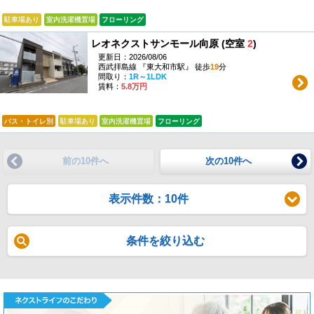
駐車場あり
室内洗濯機置場
フローリング
レオネクストサンモール向原 (空室
2
)
更新日：2026/08/06
西武拝島線 『東大和市駅』 徒歩
19
分
間取り：
1R～1LDK
賃料：
5.8万円
バス・トイレ別
駐車場あり
室内洗濯機置場
フローリング
前の10件へ
次の10件へ
表示件数：10件
条件を絞り込む