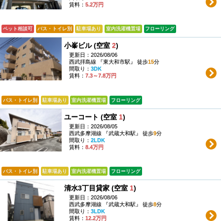
賃料：
5.2万円
ペット相談可
バス・トイレ別
駐車場あり
室内洗濯機置場
フローリング
小峯ビル (空室
2
)
更新日：2026/08/06
西武拝島線 『東大和市駅』 徒歩
15
分
間取り：
3DK
賃料：
7.3～7.8万円
バス・トイレ別
駐車場あり
室内洗濯機置場
フローリング
ユーコート (空室
1
)
更新日：2026/08/05
西武多摩湖線 『武蔵大和駅』 徒歩
9
分
間取り：
2LDK
賃料：
8.4万円
バス・トイレ別
駐車場あり
室内洗濯機置場
フローリング
清水3丁目貸家 (空室
1
)
更新日：2026/08/06
西武多摩湖線 『武蔵大和駅』 徒歩
8
分
間取り：
3LDK
賃料：
12.2万円