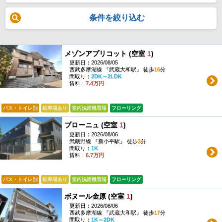
条件を絞り込む
メゾンアプリコット (空室
1
)
更新日：2026/08/05
西武多摩湖線 『武蔵大和駅』 徒歩
16
分
間取り：
2DK～2LDK
賃料：
7.4万円
バス・トイレ別
駐車場あり
室内洗濯機置場
フローリング
ブローニュ (空室
1
)
更新日：2026/08/06
武蔵野線 『新小平駅』 徒歩
3
分
間取り：
1K
賃料：
6.7万円
バス・トイレ別
駐車場あり
室内洗濯機置場
フローリング
ボヌール金原 (空室
1
)
更新日：2026/08/06
西武多摩湖線 『武蔵大和駅』 徒歩
17
分
間取り：
1K～2DK