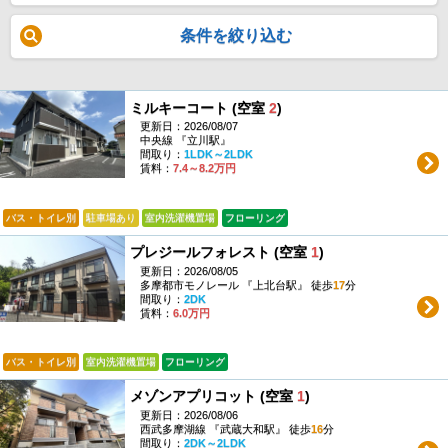
条件を絞り込む
ミルキーコート (空室
2
)
更新日：2026/08/07
中央線 『立川駅』
間取り：
1LDK～2LDK
賃料：
7.4～8.2万円
バス・トイレ別
駐車場あり
室内洗濯機置場
フローリング
プレジールフォレスト (空室
1
)
更新日：2026/08/05
多摩都市モノレール 『上北台駅』 徒歩
17
分
間取り：
2DK
賃料：
6.0万円
バス・トイレ別
室内洗濯機置場
フローリング
メゾンアプリコット (空室
1
)
更新日：2026/08/06
西武多摩湖線 『武蔵大和駅』 徒歩
16
分
間取り：
2DK～2LDK