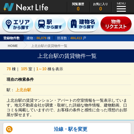
閲覧履歴
お気に入り
0
0
登録物件数
建物：
86,079
棟
部屋数：
484,413
戸
HOME
上北台駅の賃貸物件一覧
上北台駅の賃貸物件一覧
78
棟｜
105
室｜
1～10
棟を表示
現在の検索条件
駅：
上北台駅
上北台駅の賃貸マンション・アパートの空室情報を一覧表示していま
す。地元不動産会社が調査・取材した詳細な物件情報、建物動画、口
コミを掲載していますので、お客様の条件と感性に合った理想のお部
屋が探せます。
沿線・駅を変更