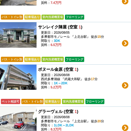
賃料：
7.4万円
バス・トイレ別
駐車場あり
室内洗濯機置場
フローリング
サンレイク陣屋 (空室
1
)
更新日：2026/08/05
多摩都市モノレール 『上北台駅』 徒歩
15
分
間取り：
3DK
賃料：
6.5万円
バス・トイレ別
駐車場あり
室内洗濯機置場
フローリング
ボヌール金原 (空室
1
)
更新日：2026/08/08
西武多摩湖線 『武蔵大和駅』 徒歩
17
分
間取り：
1K～2DK
賃料：
5.2万円
ペット相談可
バス・トイレ別
駐車場あり
室内洗濯機置場
フローリング
グラーヴェル (空室
1
)
更新日：2026/08/08
多摩都市モノレール 『上北台駅』 徒歩
20
分
間取り：
1LDK～2LDK
賃料：
8.3万円