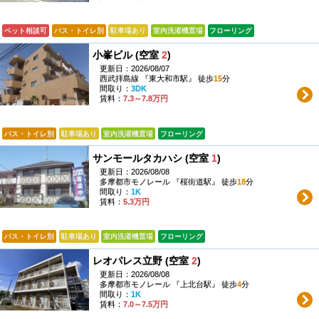
ペット相談可
バス・トイレ別
駐車場あり
室内洗濯機置場
フローリング
小峯ビル (空室
2
)
更新日：2026/08/07
西武拝島線 『東大和市駅』 徒歩
15
分
間取り：
3DK
賃料：
7.3～7.8万円
バス・トイレ別
駐車場あり
室内洗濯機置場
フローリング
サンモールタカハシ (空室
1
)
更新日：2026/08/08
多摩都市モノレール 『桜街道駅』 徒歩
18
分
間取り：
1K
賃料：
5.3万円
バス・トイレ別
駐車場あり
室内洗濯機置場
フローリング
レオパレス立野 (空室
2
)
更新日：2026/08/08
多摩都市モノレール 『上北台駅』 徒歩
4
分
間取り：
1K
賃料：
7.0～7.5万円