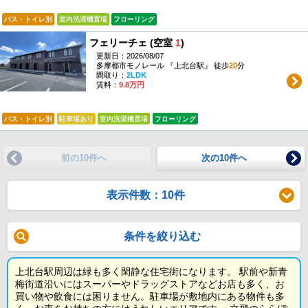
バス・トイレ別
室内洗濯機置場
フローリング
フェリーチェ (空室
1
)
更新日：2026/08/07
多摩都市モノレール 『上北台駅』 徒歩
20
分
間取り：
2LDK
賃料：
9.8万円
バス・トイレ別
駐車場あり
室内洗濯機置場
フローリング
前の10件へ
次の10件へ
表示件数：10件
条件を絞り込む
上北台駅周辺は緑も多く閑静な住宅街になります。 駅前や新青
梅街道沿いにはスーパーやドラッグストアなどお店も多く、お
買い物や飲食には困りません。駐車場が敷地内にある物件も多