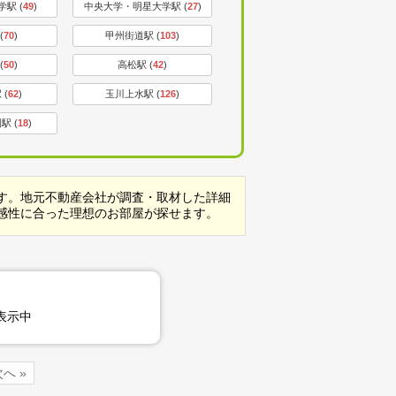
駅 (
49
)
中央大学・明星大学駅 (
27
)
(
70
)
甲州街道駅 (
103
)
(
50
)
高松駅 (
42
)
 (
62
)
玉川上水駅 (
126
)
駅 (
18
)
す。地元不動産会社が調査・取材した詳細
感性に合った理想のお部屋が探せます。
表示中
へ »