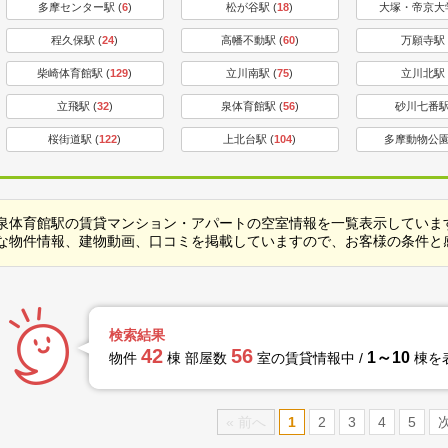
多摩センター駅 (
6
)
松が谷駅 (
18
)
大塚・帝京大学
程久保駅 (
24
)
高幡不動駅 (
60
)
万願寺駅 
柴崎体育館駅 (
129
)
立川南駅 (
75
)
立川北駅 
立飛駅 (
32
)
泉体育館駅 (
56
)
砂川七番駅
桜街道駅 (
122
)
上北台駅 (
104
)
多摩動物公園
泉体育館駅の賃貸マンション・アパートの空室情報を一覧表示していま
な物件情報、建物動画、口コミを掲載していますので、お客様の条件と
検索結果
42
56
1～10
物件
棟 部屋数
室の賃貸情報中 /
棟を
« 前へ
1
2
3
4
5
次