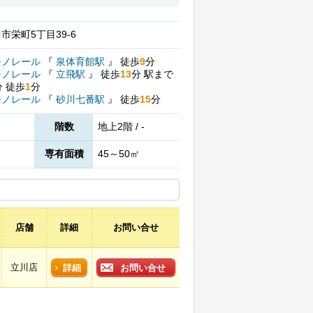
市栄町5丁目39-6
モノレール
『
泉体育館駅
』
徒歩
9
分
モノレール
『
立飛駅
』
徒歩
13
分
駅まで
分
徒歩
1
分
モノレール
『
砂川七番駅
』
徒歩
15
分
階数
地上2階 / -
専有面積
45～50㎡
店舗
詳細
お問い合せ
立川店
詳細
お問い合せ