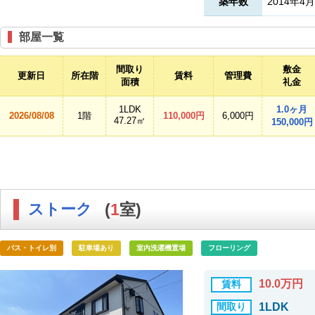
築年数
2014年4月
部屋一覧
間取り
敷金
更新日
所在階
賃料
管理費
面積
礼金
1LDK
1.0ヶ月
2026/08/08
1階
110,000円
6,000円
47.27㎡
150,000円
ストーク
(
1
室)
バス・トイレ別
駐車場あり
室内洗濯機置場
フローリング
10.0万円
賃料
間取り
1LDK