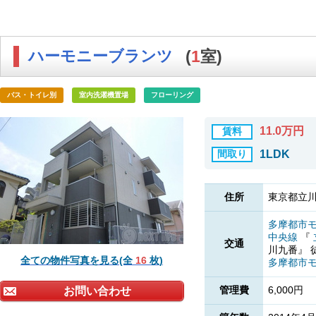
ハーモニーブランツ
(
1
室)
バス・トイレ別
室内洗濯機置場
フローリング
11.0万円
賃料
間取り
1LDK
住所
東京都立川
多摩都市
中央線
『
交通
川九番』
全ての物件写真を見る(全
16
枚)
多摩都市
管理費
6,000円
お問い合わせ