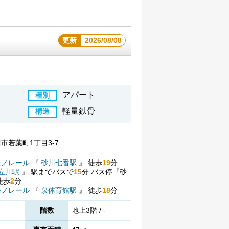
更新
2026/08/08
アパート
種別
軽量鉄骨
構造
市若葉町1丁目3-7
モノレール
『
砂川七番駅
』
徒歩
19
分
立川駅
』
駅までバスで
15
分
バス停『砂
徒歩
2
分
モノレール
『
泉体育館駅
』
徒歩
18
分
階数
地上3階 / -