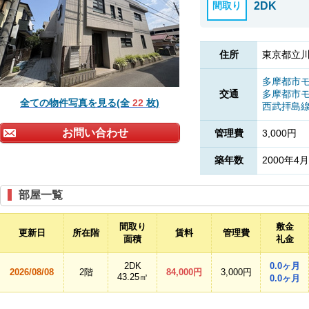
間取り
2DK
住所
東京都立川
多摩都市
交通
多摩都市
全ての物件写真を見る(全
22
枚)
西武拝島
お問い合わせ
管理費
3,000円
築年数
2000年4月
部屋一覧
間取り
敷金
更新日
所在階
賃料
管理費
面積
礼金
2DK
0.0ヶ月
2026/08/08
2階
84,000円
3,000円
43.25㎡
0.0ヶ月