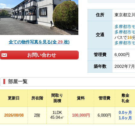
住所
東京都立川
多摩都市
多摩都市
交通
バスで
16
全ての物件写真を見る(全
29
枚)
多摩都市
管理費
6,000円
お問い合わせ
築年数
2002年7月
部屋一覧
間取り
敷金
更新日
所在階
賃料
管理費
面積
礼金
1LDK
0.0ヶ月
2026/08/08
2階
100,000円
6,000円
45.04㎡
1.0ヶ月