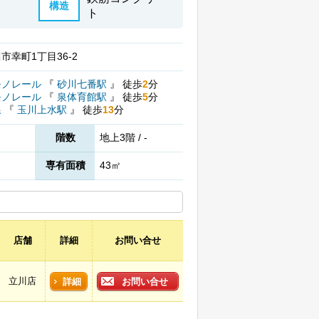
構造
ト
市幸町1丁目36-2
モノレール
『
砂川七番駅
』
徒歩
2
分
モノレール
『
泉体育館駅
』
徒歩
5
分
線
『
玉川上水駅
』
徒歩
13
分
階数
地上3階 / -
専有面積
43㎡
店舗
詳細
お問い合せ
立川店
詳細
お問い合せ