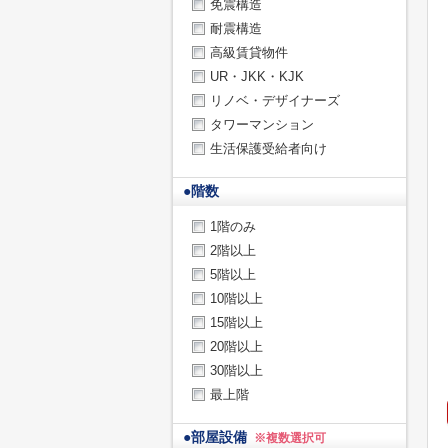
免震構造
耐震構造
高級賃貸物件
UR・JKK・KJK
リノベ・デザイナーズ
タワーマンション
生活保護受給者向け
●
階数
1階のみ
2階以上
5階以上
10階以上
15階以上
20階以上
30階以上
最上階
●
部屋設備
※複数選択可