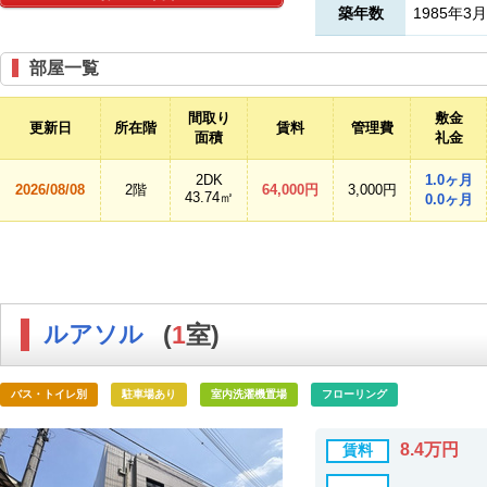
築年数
1985年3月
部屋一覧
間取り
敷金
更新日
所在階
賃料
管理費
面積
礼金
2DK
1.0ヶ月
2026/08/08
2階
64,000円
3,000円
43.74㎡
0.0ヶ月
ルアソル
(
1
室)
バス・トイレ別
駐車場あり
室内洗濯機置場
フローリング
8.4万円
賃料