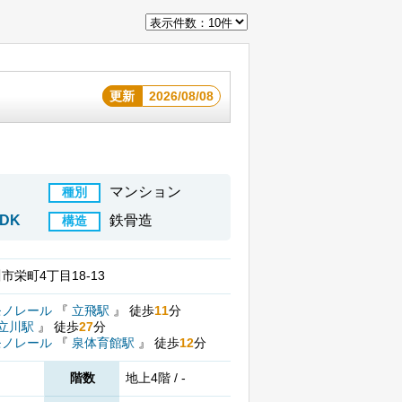
更新
2026/08/08
マンション
種別
LDK
鉄骨造
構造
市栄町4丁目18-13
モノレール
『
立飛駅
』
徒歩
11
分
立川駅
』
徒歩
27
分
モノレール
『
泉体育館駅
』
徒歩
12
分
階数
地上4階 / -