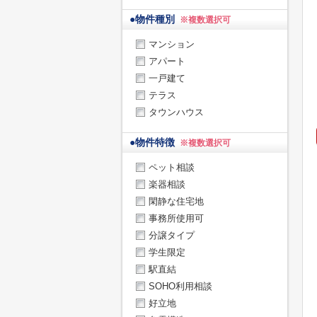
●
物件種別
※複数選択可
マンション
アパート
一戸建て
テラス
タウンハウス
●
物件特徴
※複数選択可
ペット相談
楽器相談
閑静な住宅地
事務所使用可
分譲タイプ
学生限定
駅直結
SOHO利用相談
好立地