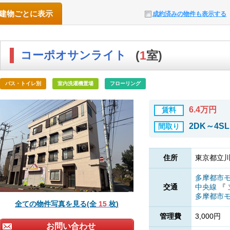
建物ごとに表示
成約済みの物件も表示する
コーポオサンライト
(
1
室)
バス・トイレ別
室内洗濯機置場
フローリング
6.4万円
賃料
2DK～4S
間取り
住所
東京都立川
多摩都市
交通
中央線
『
多摩都市
全ての物件写真を見る(全
15
枚)
管理費
3,000円
お問い合わせ