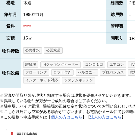
構造
木造
総階数
2
築年月
1990年1月
総戸数
-
賃料
管理費
*****
-
面積
15㎡
間取り
1R
公共排水
公営水道
物件特徴
駐輪場
IHクッキングヒーター
コンロ１口
エアコン
T
フローリング
ロフト付き
バルコニー
プロパンガス
敷
物件設備
インターネット対応
システムキッチン
※写真や間取り図が現状と相違する場合は現状を優先させていただきます。
※掲載している物件が万が一ご成約の場合はご了承ください。
※駐車場、バイク置場、駐輪場の正確な空き状況についてお問い合わせいた
※こちら以外にも空室がある場合がございます。お電話かメールにてお気軽
※この建物へ申込手続きは【
個人の方はこちら
】【
法人の方はこちら
】