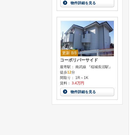
物件詳細を見る
更新 8/8
コーポリバーサイド
最寄駅： 南武線 『稲城長沼駅』
徒歩
12
分
間取り： 1R～1K
賃料：
3.4万円
物件詳細を見る