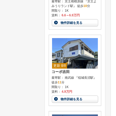
最寄駅： 京王相模原線 『京王よ
みうりランド駅』 徒歩
10
分
間取り： 1K
賃料：
6.6～6.9万円
物件詳細を見る
更新 8/8
コーポ吉田
最寄駅： 南武線 『稲城長沼駅』
徒歩
11
分
間取り： 1K
賃料：
4.9万円
物件詳細を見る