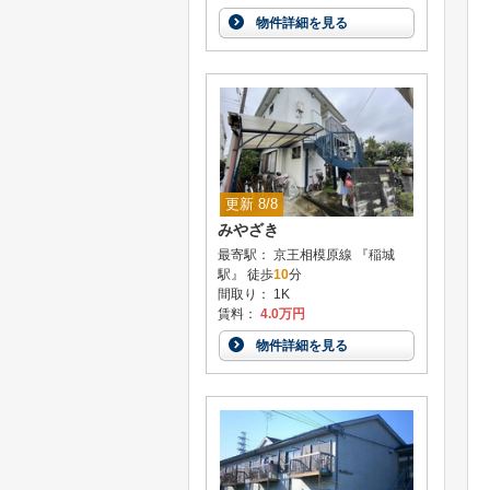
物件詳細を見る
更新 8/8
みやざき
最寄駅： 京王相模原線 『稲城
駅』 徒歩
10
分
間取り： 1K
賃料：
4.0万円
物件詳細を見る