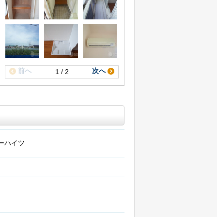
前へ
次へ
1 / 2
ーハイツ