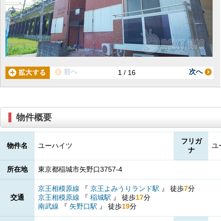
前へ
次へ
1 / 16
物件概要
フリガ
物件名
ユーハイツ
ユ
ナ
所在地
東京都稲城市矢野口3757-4
京王相模原線
『
京王よみうりランド駅
』
徒歩
7
分
交通
京王相模原線
『
稲城駅
』
徒歩
17
分
南武線
『
矢野口駅
』
徒歩
19
分