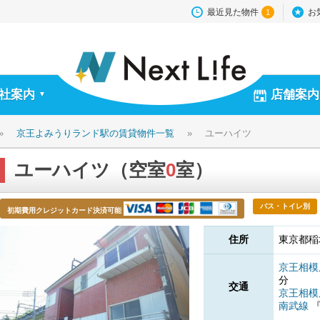
最近見た物件
お
1
社案内
店舗案内
▼
»
京王よみうりランド駅の賃貸物件一覧
»
ユーハイツ
ユーハイツ（空室
0
室）
バス・トイレ別
初期費用クレジットカード決済可能
住所
東京都稲城
京王相
分
交通
京王相
南武線