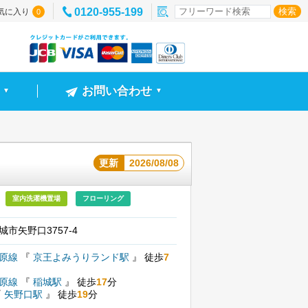
0120-955-199
気に入り
0
お問い合わせ
▼
▼
更新
2026/08/08
室内洗濯機置場
フローリング
市矢野口3757-4
模原線
『
京王よみうりランド駅
』
徒歩
7
模原線
『
稲城駅
』
徒歩
17
分
『
矢野口駅
』
徒歩
19
分