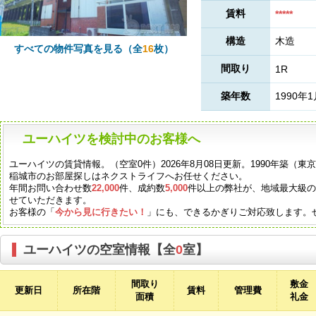
賃料
*****
構造
木造
すべての物件写真を見る（全
16
枚）
間取り
1R
築年数
1990年
ユーハイツを検討中のお客様へ
ユーハイツの賃貸情報。（空室0件）2026年8月08日更新。1990年築（
稲城市のお部屋探しはネクストライフへお任せください。
年間お問い合わせ数
22,000
件、成約数
5,000
件以上の弊社が、地域最大級
せていただきます。
お客様の「
今から見に行きたい！
」にも、できるかぎりご対応致します。
ユーハイツの空室情報【全
0
室】
間取り
敷金
更新日
所在階
賃料
管理費
面積
礼金