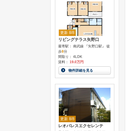
更新 8/8
リビングテラス矢野口
最寄駅： 南武線 『矢野口駅』 徒
歩
8
分
間取り： 4LDK
賃料：
19.0万円
物件詳細を見る
更新 8/8
レオパレスエクセレンテ