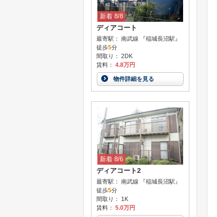
新着 8/8
ディアコート
最寄駅： 南武線 『稲城長沼駅』
徒歩
5
分
間取り： 2DK
賃料：
4.8万円
物件詳細を見る
新着 8/6
ディアコート2
最寄駅： 南武線 『稲城長沼駅』
徒歩
5
分
間取り： 1K
賃料：
5.0万円