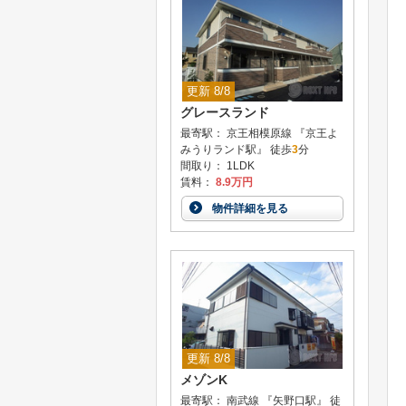
更新 8/8
グレースランド
最寄駅： 京王相模原線 『京王よ
みうりランド駅』 徒歩
3
分
間取り： 1LDK
賃料：
8.9万円
物件詳細を見る
更新 8/8
メゾンK
最寄駅： 南武線 『矢野口駅』 徒