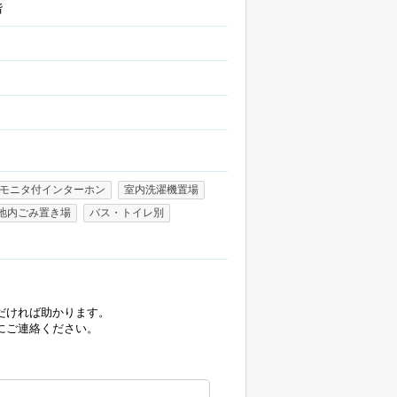
階
Vモニタ付インターホン
室内洗濯機置場
地内ごみ置き場
バス・トイレ別
だければ助かります。
にご連絡ください。