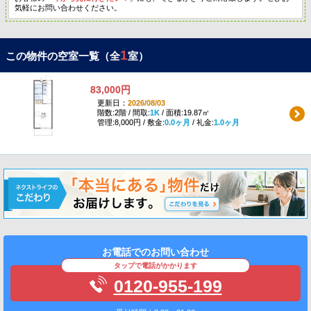
気軽にお問い合わせください。
1
この物件の空室一覧（全
室）
83,000円
更新日：
2026/08/03
階数:2階 / 間取:
1K
/ 面積:19.87㎡
管理:8,000円 / 敷金:
0.0ヶ月
/ 礼金:
1.0ヶ月
お電話でのお問い合わせ
タップで電話がかかります
0120-955-199