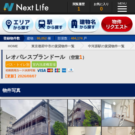
閲覧履歴
お気に入り
1
0
登録物件数
建物：
86,052
棟
部屋数：
484,174
戸
HOME
東京都府中市の賃貸物件一覧
中河原駅の賃貸物件一覧
レオパレスプランドール
1
（空室
）
バス・トイレ別
室内洗濯機置場
【更新】2026/08/07
物件写真