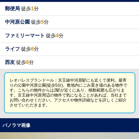
郵便局
徒歩
1
分
中河原公園
徒歩
5
分
ファミリーマート
徒歩
4
分
ライフ
徒歩
6
分
西友
徒歩
6
分
レオパレスプランドール：京王線中河原駅にも近くて便利。最寄
りの公園中河原公園(徒歩5分)。敷地内にごみ置き場のある物件で
す。こちらの物件からは2駅が近くにあり、移動範囲も広がりま
す。京王線中河原周辺の物件で気になることがあれば、当社まで
お問い合わせください。アクセスや物件詳細などを詳しくご紹介
させていただきます。
パノラマ画像