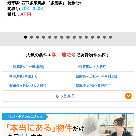
最寄駅: 西武多摩川線 『多磨駅』 徒歩
9
分
間取り:
2DK～2LDK
賃料:
7.0万円
駅・地域名
人気の条件＋
で賃貸物件を探す
中河原駅×ﾍﾟｯﾄ可(相談)
中河原駅×2人入居可
中河原駅×事務所可
聖蹟桜ヶ丘駅×ﾍﾟｯﾄ可(相談)
聖蹟桜ヶ丘駅×2人入居可
聖蹟桜ヶ丘駅×事務所可
もっと見る