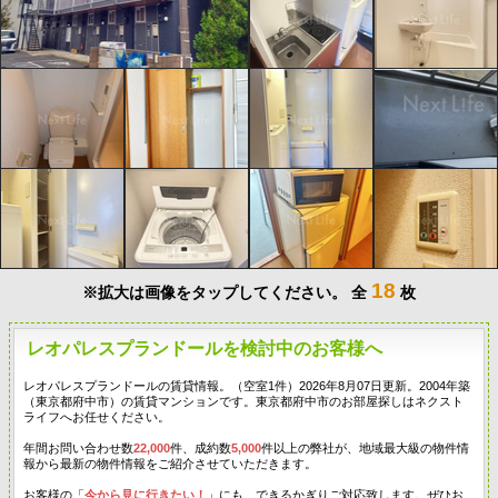
18
※拡大は画像をタップしてください。
全
枚
レオパレスプランドールを検討中のお客様へ
レオパレスプランドールの賃貸情報。（空室1件）2026年8月07日更新。2004年築
（東京都府中市）の賃貸マンションです。東京都府中市のお部屋探しはネクスト
ライフへお任せください。
年間お問い合わせ数
22,000
件、成約数
5,000
件以上の弊社が、地域最大級の物件情
報から最新の物件情報をご紹介させていただきます。
お客様の「
今から見に行きたい！
」にも、できるかぎりご対応致します。ぜひお