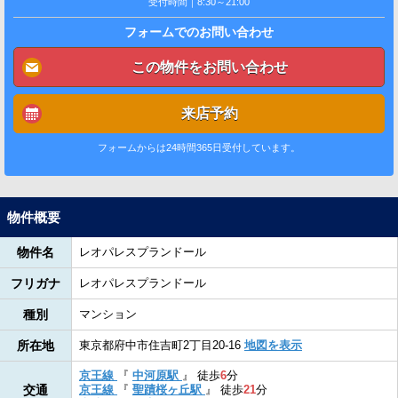
受付時間｜8:30～21:00
フォームでのお問い合わせ
この物件をお問い合わせ
来店予約
フォームからは24時間365日受付しています。
物件概要
物件名
レオパレスプランドール
フリガナ
レオパレスプランドール
種別
マンション
所在地
東京都府中市住吉町2丁目20-16
地図を表示
京王線
『
中河原駅
』
徒歩
6
分
交通
京王線
『
聖蹟桜ヶ丘駅
』
徒歩
21
分