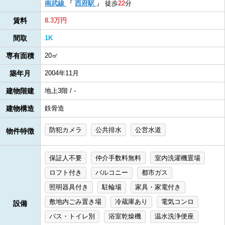
南武線
『
西府駅
』
徒歩
22
分
賃料
8.3万円
間取
1K
専有面積
20㎡
築年月
2004年11月
建物階建
地上3階 / -
建物構造
鉄骨造
防犯カメラ
公共排水
公営水道
物件特徴
保証人不要
仲介手数料無料
室内洗濯機置場
ロフト付き
バルコニー
都市ガス
照明器具付き
駐輪場
家具・家電付き
敷地内ごみ置き場
冷蔵庫あり
電気コンロ
設備
バス・トイレ別
浴室乾燥機
温水洗浄便座