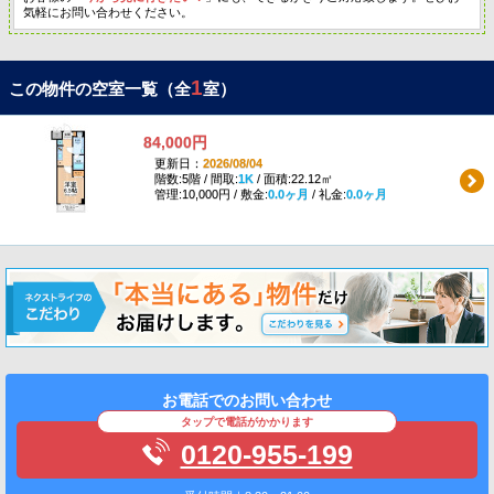
気軽にお問い合わせください。
1
この物件の空室一覧（全
室）
84,000円
更新日：
2026/08/04
階数:5階 / 間取:
1K
/ 面積:22.12㎡
管理:10,000円 / 敷金:
0.0ヶ月
/ 礼金:
0.0ヶ月
お電話でのお問い合わせ
タップで電話がかかります
0120-955-199