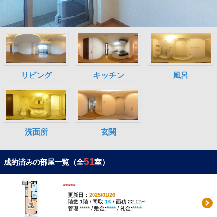
51
成約済みの部屋一覧（全
室）
*****
更新日：
2025/01/26
階数:1階 / 間取:
1K
/ 面積:22.12㎡
管理:***** / 敷金:
*****
/ 礼金:
*****