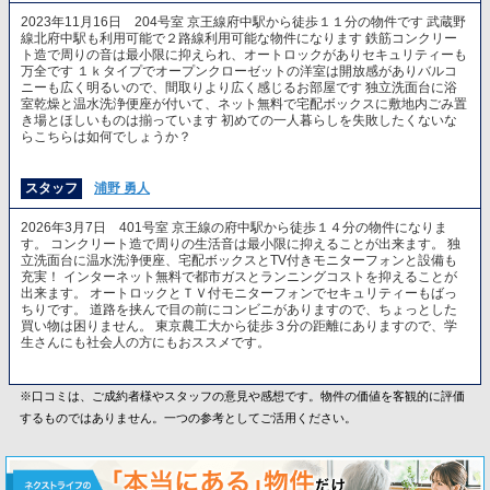
2023年11月16日 204号室 京王線府中駅から徒歩１１分の物件です 武蔵野
線北府中駅も利用可能で２路線利用可能な物件になります 鉄筋コンクリー
ト造で周りの音は最小限に抑えられ、オートロックがありセキュリティーも
万全です １ｋタイプでオープンクローゼットの洋室は開放感がありバルコ
ニーも広く明るいので、間取りより広く感じるお部屋です 独立洗面台に浴
室乾燥と温水洗浄便座が付いて、ネット無料で宅配ボックスに敷地内ごみ置
き場とほしいものは揃っています 初めての一人暮らしを失敗したくないな
らこちらは如何でしょうか？
スタッフ
浦野 勇人
2026年3月7日 401号室 京王線の府中駅から徒歩１４分の物件になりま
す。 コンクリート造で周りの生活音は最小限に抑えることが出来ます。 独
立洗面台に温水洗浄便座、宅配ボックスとTV付きモニターフォンと設備も
充実！ インターネット無料で都市ガスとランニングコストを抑えることが
出来ます。 オートロックとＴＶ付モニターフォンでセキュリティーもばっ
ちりです。 道路を挟んで目の前にコンビニがありますので、ちょっとした
買い物は困りません。 東京農工大から徒歩３分の距離にありますので、学
生さんにも社会人の方にもおススメです。
※口コミは、ご成約者様やスタッフの意見や感想です。物件の価値を客観的に評価
するものではありません。一つの参考としてご活用ください。