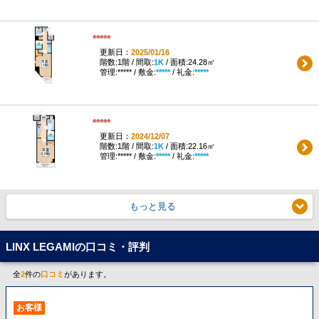
*****
更新日：
2025/01/16
階数:1階 / 間取:
1K
/ 面積:24.28㎡
管理:***** / 敷金:
*****
/ 礼金:
*****
*****
更新日：
2024/12/07
階数:1階 / 間取:
1K
/ 面積:22.16㎡
管理:***** / 敷金:
*****
/ 礼金:
*****
もっと見る
LINX LEGAMIの口コミ・評判
全
2
件の
口コミ
があります。
お客様