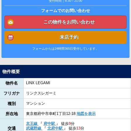
受付時間｜8:30～21:00
フォームでのお問い合わせ
この物件をお問い合わせ
来店予約
フォームからは24時間365日受付しています。
物件概要
物件名
LINX LEGAMI
フリガナ
リンクスレガーミ
種別
マンション
所在地
東京都府中市幸町1丁目12-18
地図を表示
京王線
『
府中駅
』
徒歩
9
分
交通
武蔵野線
『
北府中駅
』
徒歩
13
分