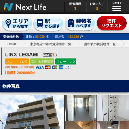
閲覧履歴
お気に入り
1
0
登録物件数
建物：
86,039
棟
部屋数：
483,926
戸
HOME
東京都府中市の賃貸物件一覧
府中駅の賃貸物件一覧
LINX LEGAMI
1
（空室
）
バス・トイレ別
室内洗濯機置場
フローリング
【新着】2026/08/04
物件写真