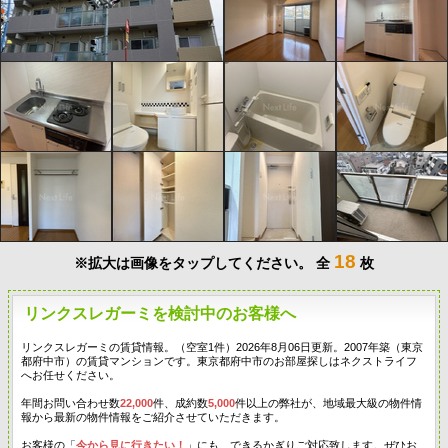
18
※拡大は画像をタップしてください。
全
枚
リンクスレガーミを検討中のお客様へ
リンクスレガーミの賃貸情報。（空室1件）2026年8月06日更新。2007年築（東京
都府中市）の賃貸マンションです。東京都府中市のお部屋探しはネクストライフ
へお任せください。
年間お問い合わせ数
22,000
件、成約数
5,000
件以上の弊社が、地域最大級の物件情
報から最新の物件情報をご紹介させていただきます。
お客様の「
今から見に行きたい！
」にも、できるかぎりご対応致します。ぜひお