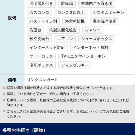
照明器具付き
駐輪場
敷地内ごみ置き場
ガスコンロ
コンロ２口以上
システムキッチン
設備
バス・トイレ別
浴室乾燥機
温水洗浄便座
洗面台
洗髪洗面化粧台
シャワー
独立洗面台
エアコン
シューズボックス
インターネット対応
インターネット無料
オートロック
TVモニタ付インターホン
宅配ボックス
ディンプルキー
備考
リンクスレガーミ
写真や間取り図が現状と相違する場合は現状を優先させていただきます。
掲載している物件が万が一ご成約の場合はご了承ください。
駐車場、バイク置場、駐輪場の正確な空き状況についてお問い合わせいただければ
助かります。
こちら以外にも空室がある場合がございます。お電話かメールにてお気軽にご連絡
ください。
各種お手続き（建物）