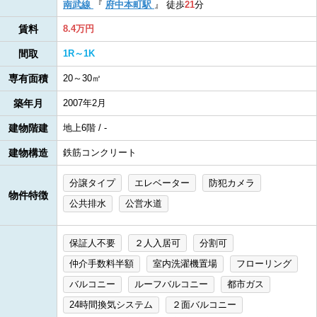
南武線
『
府中本町駅
』
徒歩
21
分
賃料
8.4万円
間取
1R～1K
専有面積
20～30㎡
築年月
2007年2月
建物階建
地上6階 / -
建物構造
鉄筋コンクリート
分譲タイプ
エレベーター
防犯カメラ
物件特徴
公共排水
公営水道
保証人不要
２人入居可
分割可
仲介手数料半額
室内洗濯機置場
フローリング
バルコニー
ルーフバルコニー
都市ガス
24時間換気システム
２面バルコニー