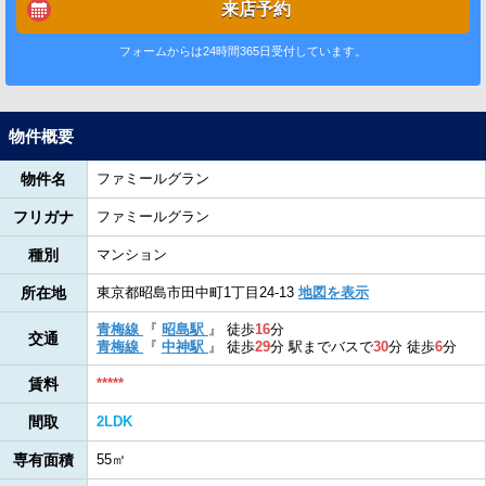
来店予約
フォームからは24時間365日受付しています。
物件概要
物件名
ファミールグラン
フリガナ
ファミールグラン
種別
マンション
所在地
東京都昭島市田中町1丁目24-13
地図を表示
青梅線
『
昭島駅
』
徒歩
16
分
交通
青梅線
『
中神駅
』
徒歩
29
分
駅までバスで
30
分
徒歩
6
分
賃料
*****
間取
2LDK
専有面積
55㎡