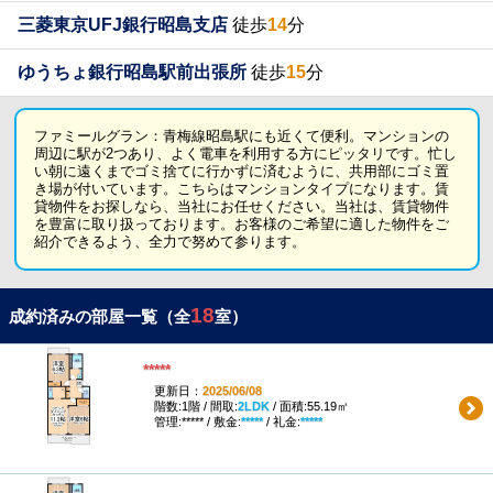
三菱東京UFJ銀行昭島支店
徒歩
14
分
ゆうちょ銀行昭島駅前出張所
徒歩
15
分
ファミールグラン：青梅線昭島駅にも近くて便利。マンションの
周辺に駅が2つあり、よく電車を利用する方にピッタリです。忙し
い朝に遠くまでゴミ捨てに行かずに済むように、共用部にゴミ置
き場が付いています。こちらはマンションタイプになります。賃
貸物件をお探しなら、当社にお任せください。当社は、賃貸物件
を豊富に取り扱っております。お客様のご希望に適した物件をご
紹介できるよう、全力で努めて参ります。
18
成約済みの部屋一覧（全
室）
*****
更新日：
2025/06/08
階数:1階 / 間取:
2LDK
/ 面積:55.19㎡
管理:***** / 敷金:
*****
/ 礼金:
*****