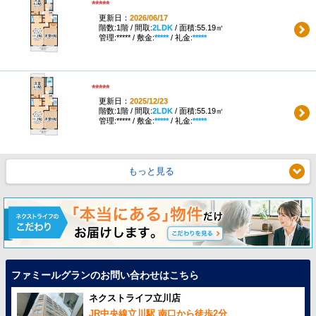
*****
更新日：
2026/06/17
階数:1階 / 間取:
2LDK
/ 面積:55.19㎡
管理:***** / 敷金:
*****
/ 礼金:
*****
*****
更新日：
2025/12/23
階数:1階 / 間取:
2LDK
/ 面積:55.19㎡
管理:***** / 敷金:
*****
/ 礼金:
*****
もっと見る
ファミールグランのお問い合わせはこちら
ネクストライフ立川店
JR中央線立川駅 南口から徒歩2分