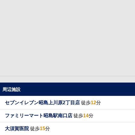
周辺施設
セブンイレブン昭島上川原2丁目店
徒歩
12
分
ファミリーマート昭島駅南口店
徒歩
14
分
大須賀医院
徒歩
15
分