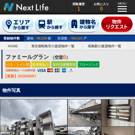
閲覧履歴
お気に入り
1
0
登録物件数
建物：
86,038
棟
部屋数：
484,022
戸
HOME
東京都昭島市の賃貸物件一覧
昭島駅の賃貸物件一覧
ファミールグラン
0
（空室
）
バス・トイレ別
駐車場あり
室内洗濯機置場
フローリング
【更新】2026/08/07
物件写真