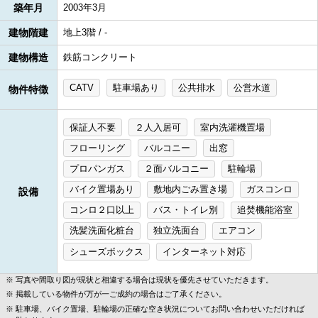
築年月
2003年3月
建物階建
地上3階 / -
建物構造
鉄筋コンクリート
CATV
駐車場あり
公共排水
公営水道
物件特徴
保証人不要
２人入居可
室内洗濯機置場
フローリング
バルコニー
出窓
プロパンガス
２面バルコニー
駐輪場
バイク置場あり
敷地内ごみ置き場
ガスコンロ
設備
コンロ２口以上
バス・トイレ別
追焚機能浴室
洗髪洗面化粧台
独立洗面台
エアコン
シューズボックス
インターネット対応
写真や間取り図が現状と相違する場合は現状を優先させていただきます。
掲載している物件が万が一ご成約の場合はご了承ください。
駐車場、バイク置場、駐輪場の正確な空き状況についてお問い合わせいただければ