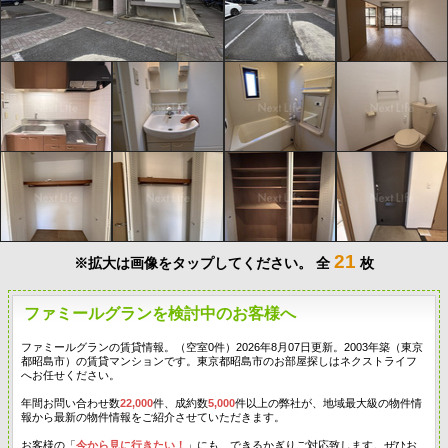
21
※拡大は画像をタップしてください。
全
枚
ファミールグランを検討中のお客様へ
ファミールグランの賃貸情報。（空室0件）2026年8月07日更新。2003年築（東京
都昭島市）の賃貸マンションです。東京都昭島市のお部屋探しはネクストライフ
へお任せください。
年間お問い合わせ数
22,000
件、成約数
5,000
件以上の弊社が、地域最大級の物件情
報から最新の物件情報をご紹介させていただきます。
お客様の「
今から見に行きたい！
」にも、できるかぎりご対応致します。ぜひお