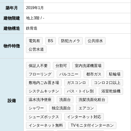
築年月
2019年1月
建物階建
地上3階 / -
建物構造
鉄骨造
電気有
BS
防犯カメラ
公共排水
物件特徴
公営水道
保証人不要
分割可
室内洗濯機置場
フローリング
バルコニー
都市ガス
駐輪場
敷地内ごみ置き場
ガスコンロ
コンロ２口以上
システムキッチン
バス・トイレ別
浴室乾燥機
温水洗浄便座
洗面台
洗髪洗面化粧台
設備
シャワー
独立洗面台
エアコン
シューズボックス
インターネット対応
インターネット無料
TVモニタ付インターホン