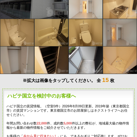
15
※拡大は画像をタップしてください。
全
枚
ハビテ国立を検討中のお客様へ
ハビテ国立の賃貸情報。（空室0件）2026年8月09日更新。2019年築（東京都国立
市）の賃貸マンションです。東京都国立市のお部屋探しはネクストライフへお任
せください。
年間お問い合わせ数
22,000
件、成約数
5,000
件以上の弊社が、地域最大級の物件情
報から最新の物件情報をご紹介させていただきます。
お客様の「
今から見に行きたい！
」にも、できるかぎりご対応致します。ぜひお