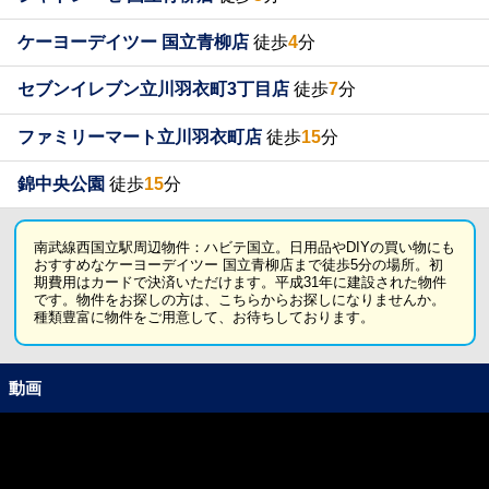
ケーヨーデイツー 国立青柳店
徒歩
4
分
セブンイレブン立川羽衣町3丁目店
徒歩
7
分
ファミリーマート立川羽衣町店
徒歩
15
分
錦中央公園
徒歩
15
分
南武線西国立駅周辺物件：ハビテ国立。日用品やDIYの買い物にも
おすすめなケーヨーデイツー 国立青柳店まで徒歩5分の場所。初
期費用はカードで決済いただけます。平成31年に建設された物件
です。物件をお探しの方は、こちらからお探しになりませんか。
種類豊富に物件をご用意して、お待ちしております。
動画