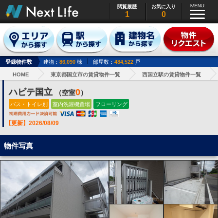
閲覧履歴
お気に入り
1
0
登録物件数
建物：
86,090
棟
部屋数：
484,522
戸
HOME
東京都国立市の賃貸物件一覧
西国立駅の賃貸物件一覧
ハビテ国立
0
（空室
）
バス・トイレ別
室内洗濯機置場
フローリング
【更新】2026/08/09
物件写真