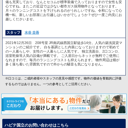
備も充実しており、なんとセコムが標準装備で入っておりますので女性も安
心ですね。またこの近辺では少ない都市ガス採用物件となっております。
月々のランニングコストを下げられるのがうれしいですね。令和になって心
機一転、新しいお部屋にお引越しはいかがでしょうか？ぜひ一度ご内見にお
越しくださいませ。
スタッフ
水谷 圭吾
2021年12月26日 208号室 JR南武線西国立駅徒歩14分。人気の築浅賃貸マ
ンションのご紹介です。 白を基調とした内装になっておりますので初めて
の一人暮らしや、女性の一人暮らしに人気です。 独立洗面台、2口コンロ、
浴室乾燥等人気の設備が満載です。 ご入居日からネットが無料でご使用に
なれますので、毎月のランニングコストも抑えられます。 物件周辺は畑が
多く落ち着いた雰囲気ですので外からの騒音も気になりません。
※口コミは、ご成約者様やスタッフの意見や感想です。物件の価値を客観的に評価
するものではありません。一つの参考としてご活用ください。
ハビテ国立のお問い合わせはこちら