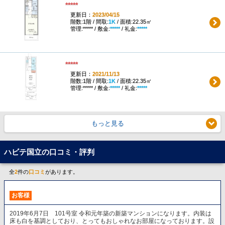
*****
更新日：
2023/04/15
階数:1階 / 間取:
1K
/ 面積:22.35㎡
管理:***** / 敷金:
*****
/ 礼金:
*****
*****
更新日：
2021/11/13
階数:1階 / 間取:
1K
/ 面積:22.35㎡
管理:***** / 敷金:
*****
/ 礼金:
*****
もっと見る
ハビテ国立の口コミ・評判
全
2
件の
口コミ
があります。
お客様
2019年6月7日 101号室 令和元年築の新築マンションになります。内装は
床も白を基調としており、とってもおしゃれなお部屋になっております。設