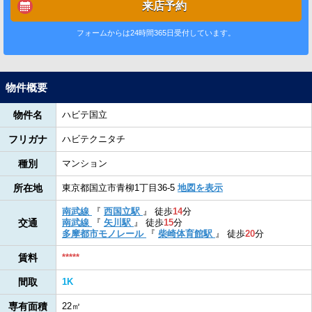
来店予約
フォームからは24時間365日受付しています。
物件概要
物件名
ハビテ国立
フリガナ
ハビテクニタチ
種別
マンション
所在地
東京都国立市青柳1丁目36-5
地図を表示
南武線
『
西国立駅
』
徒歩
14
分
交通
南武線
『
矢川駅
』
徒歩
15
分
多摩都市モノレール
『
柴崎体育館駅
』
徒歩
20
分
賃料
*****
間取
1K
専有面積
22㎡