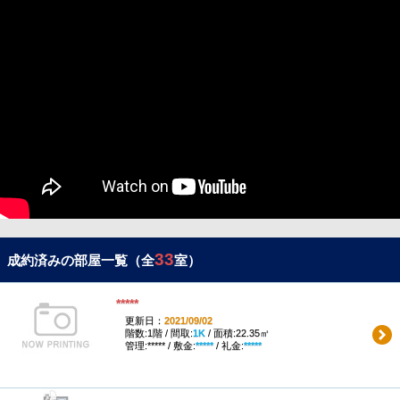
33
成約済みの部屋一覧（全
室）
*****
更新日：
2021/09/02
階数:1階 / 間取:
1K
/ 面積:22.35㎡
管理:***** / 敷金:
*****
/ 礼金:
*****