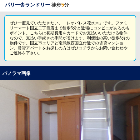
パリ一舎ランドリー
徒歩
5
分
ぜひ一度見ていただきたい、「レオパレス花水木」です。ファミ
リーマート国立二丁目店まで徒歩6分と近場にコンビニがあるのも
ポイント。こちらは初期費用をカードでお支払いいただける物件
なので、支払い手続きの手間が省けます。利便性の高い徒歩8分の
物件です。国立市エリアと南武線西国立付近での賃貸マンショ
ン、賃貸アパートをお探しの方はぜひコチラからお問い合わせや
ご連絡を下さい。
パノラマ画像