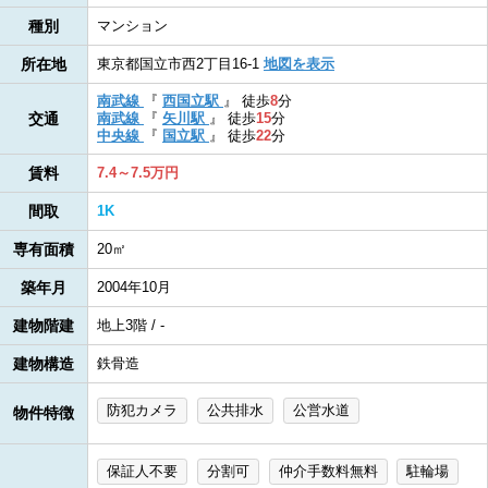
種別
マンション
所在地
東京都国立市西2丁目16-1
地図を表示
南武線
『
西国立駅
』
徒歩
8
分
交通
南武線
『
矢川駅
』
徒歩
15
分
中央線
『
国立駅
』
徒歩
22
分
賃料
7.4～7.5万円
間取
1K
専有面積
20㎡
築年月
2004年10月
建物階建
地上3階 / -
建物構造
鉄骨造
防犯カメラ
公共排水
公営水道
物件特徴
保証人不要
分割可
仲介手数料無料
駐輪場