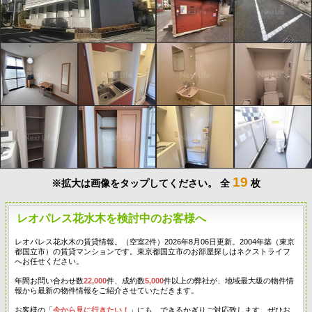
19
※拡大は画像をタップしてください。
全
枚
レオパレス花水木を検討中のお客様へ
レオパレス花水木の賃貸情報。（空室2件）2026年8月06日更新。2004年築（東京
都国立市）の賃貸マンションです。東京都国立市のお部屋探しはネクストライフ
へお任せください。
年間お問い合わせ数
22,000
件、成約数
5,000
件以上の弊社が、地域最大級の物件情
報から最新の物件情報をご紹介させていただきます。
お客様の「
今から見に行きたい！
」にも、できるかぎりご対応致します。ぜひお