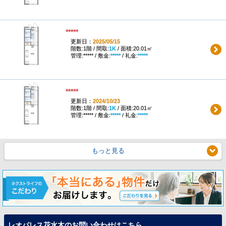
*****
更新日：
2025/05/15
階数:1階 / 間取:
1K
/ 面積:20.01㎡
管理:***** / 敷金:
*****
/ 礼金:
*****
*****
更新日：
2024/10/23
階数:1階 / 間取:
1K
/ 面積:20.01㎡
管理:***** / 敷金:
*****
/ 礼金:
*****
もっと見る
レオパレス花水木のお問い合わせはこちら