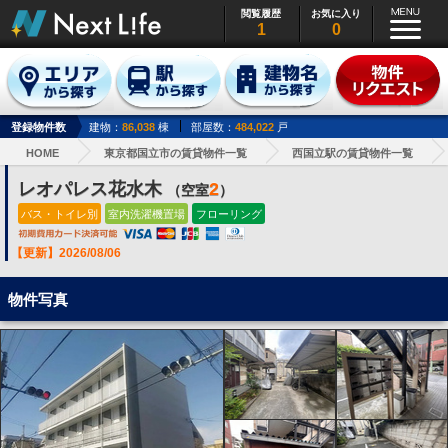
閲覧履歴
お気に入り
1
0
登録物件数
建物：
86,038
棟
部屋数：
484,022
戸
HOME
東京都国立市の賃貸物件一覧
西国立駅の賃貸物件一覧
レオパレス花水木
2
（空室
）
バス・トイレ別
室内洗濯機置場
フローリング
【更新】2026/08/06
物件写真