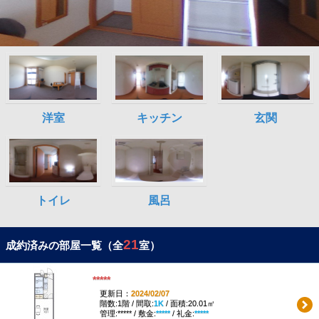
21
成約済みの部屋一覧（全
室）
*****
更新日：
2024/02/07
階数:1階 / 間取:
1K
/ 面積:20.01㎡
管理:***** / 敷金:
*****
/ 礼金:
*****