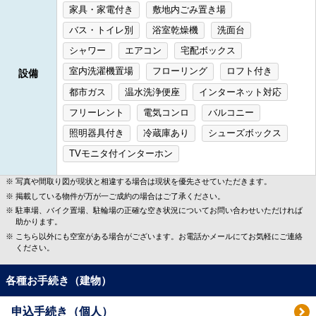
家具・家電付き
敷地内ごみ置き場
バス・トイレ別
浴室乾燥機
洗面台
シャワー
エアコン
宅配ボックス
室内洗濯機置場
フローリング
ロフト付き
設備
都市ガス
温水洗浄便座
インターネット対応
フリーレント
電気コンロ
バルコニー
照明器具付き
冷蔵庫あり
シューズボックス
TVモニタ付インターホン
写真や間取り図が現状と相違する場合は現状を優先させていただきます。
掲載している物件が万が一ご成約の場合はご了承ください。
駐車場、バイク置場、駐輪場の正確な空き状況についてお問い合わせいただければ
助かります。
こちら以外にも空室がある場合がございます。お電話かメールにてお気軽にご連絡
ください。
各種お手続き（建物）
申込手続き（個人）