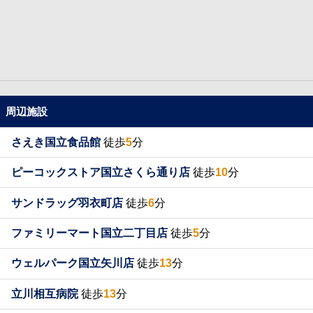
周辺施設
さえき国立食品館
徒歩
5
分
ピーコックストア国立さくら通り店
徒歩
10
分
サンドラッグ羽衣町店
徒歩
6
分
ファミリーマート国立二丁目店
徒歩
5
分
ウェルパーク国立矢川店
徒歩
13
分
立川相互病院
徒歩
13
分