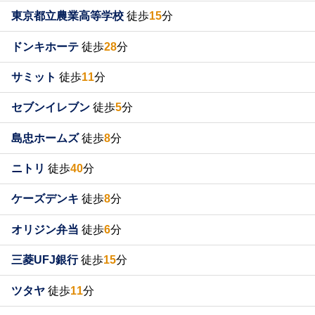
東京都立農業高等学校
徒歩
15
分
ドンキホーテ
徒歩
28
分
サミット
徒歩
11
分
セブンイレブン
徒歩
5
分
島忠ホームズ
徒歩
8
分
ニトリ
徒歩
40
分
ケーズデンキ
徒歩
8
分
オリジン弁当
徒歩
6
分
三菱UFJ銀行
徒歩
15
分
ツタヤ
徒歩
11
分