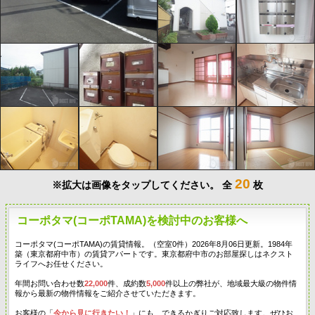
20
※拡大は画像をタップしてください。
全
枚
コーポタマ(コーポTAMA)を検討中のお客様へ
コーポタマ(コーポTAMA)の賃貸情報。（空室0件）2026年8月06日更新。1984年
築（東京都府中市）の賃貸アパートです。東京都府中市のお部屋探しはネクスト
ライフへお任せください。
年間お問い合わせ数
22,000
件、成約数
5,000
件以上の弊社が、地域最大級の物件情
報から最新の物件情報をご紹介させていただきます。
お客様の「
今から見に行きたい！
」にも、できるかぎりご対応致します。ぜひお