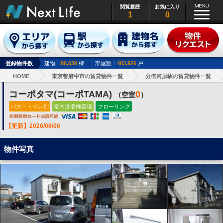
閲覧履歴
お気に入り
1
0
登録物件数
建物：
86,039
棟
部屋数：
483,926
戸
HOME
東京都府中市の賃貸物件一覧
分倍河原駅の賃貸物件一覧
コーポタマ(コーポTAMA)
0
（空室
）
バス・トイレ別
室内洗濯機置場
フローリング
【更新】2026/08/06
物件写真