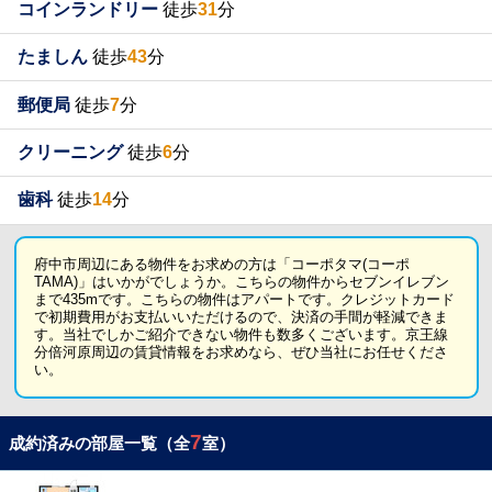
コインランドリー
徒歩
31
分
たましん
徒歩
43
分
郵便局
徒歩
7
分
クリーニング
徒歩
6
分
歯科
徒歩
14
分
府中市周辺にある物件をお求めの方は「コーポタマ(コーポ
TAMA)」はいかがでしょうか。こちらの物件からセブンイレブン
まで435mです。こちらの物件はアパートです。クレジットカード
で初期費用がお支払いいただけるので、決済の手間が軽減できま
す。当社でしかご紹介できない物件も数多くございます。京王線
分倍河原周辺の賃貸情報をお求めなら、ぜひ当社にお任せくださ
い。
7
成約済みの部屋一覧（全
室）