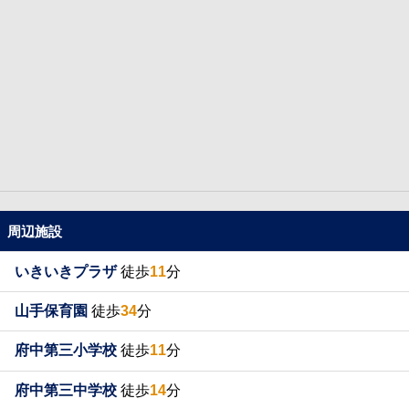
周辺施設
いきいきプラザ
徒歩
11
分
山手保育園
徒歩
34
分
府中第三小学校
徒歩
11
分
府中第三中学校
徒歩
14
分