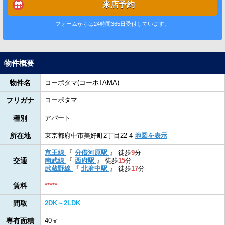
来店予約
フォームからは24時間365日受付しています。
物件概要
物件名
コーポタマ(コーポTAMA)
フリガナ
コーポタマ
種別
アパート
所在地
東京都府中市美好町2丁目22-4
地図を表示
京王線
『
分倍河原駅
』
徒歩
9
分
交通
南武線
『
西府駅
』
徒歩
15
分
武蔵野線
『
北府中駅
』
徒歩
17
分
賃料
*****
間取
2DK～2LDK
専有面積
40㎡