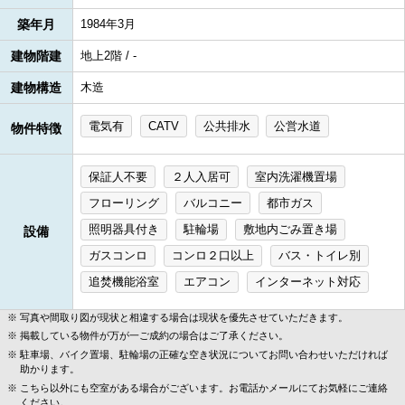
築年月
1984年3月
建物階建
地上2階 / -
建物構造
木造
電気有
CATV
公共排水
公営水道
物件特徴
保証人不要
２人入居可
室内洗濯機置場
フローリング
バルコニー
都市ガス
照明器具付き
駐輪場
敷地内ごみ置き場
設備
ガスコンロ
コンロ２口以上
バス・トイレ別
追焚機能浴室
エアコン
インターネット対応
写真や間取り図が現状と相違する場合は現状を優先させていただきます。
掲載している物件が万が一ご成約の場合はご了承ください。
駐車場、バイク置場、駐輪場の正確な空き状況についてお問い合わせいただければ
助かります。
こちら以外にも空室がある場合がございます。お電話かメールにてお気軽にご連絡
ください。