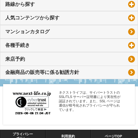
路線から探す
click to expand contents
人気コンテンツから探す
click to expand contents
マンションカタログ
各種手続き
click to expand contents
来店予約
金融商品の販売等に係る勧誘方針
ネクストライフは、サイバートラストの
SSL/TLS サーバー証明書により実在性が
認証されています。また、SSL ページは
通信が暗号化されプライバシーが守られ
ています。
プライバシー
利用規約
ページTOP