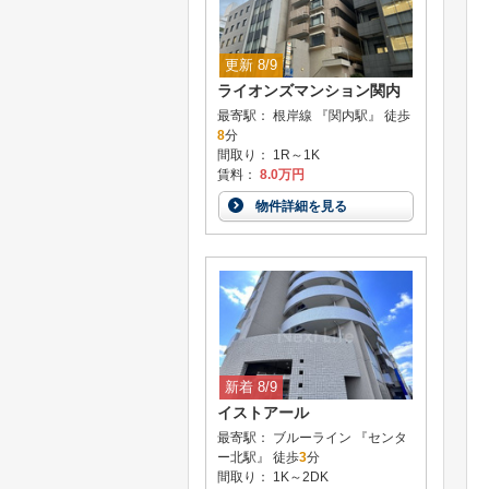
更新 8/9
ライオンズマンション関内
最寄駅： 根岸線 『関内駅』 徒歩
8
分
間取り： 1R～1K
賃料：
8.0万円
物件詳細を見る
新着 8/9
イストアール
最寄駅： ブルーライン 『センタ
ー北駅』 徒歩
3
分
間取り： 1K～2DK