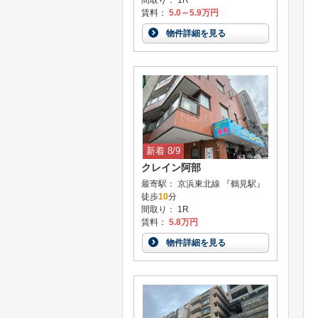
間取り： 1R
賃料：
5.0～5.9万円
物件詳細を見る
新着 8/9
クレイン阿部
最寄駅： 京浜東北線 『鶴見駅』
徒歩
10
分
間取り： 1R
賃料：
5.8万円
物件詳細を見る