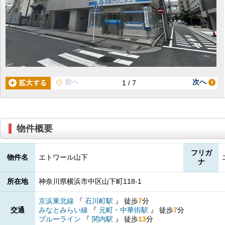
前へ
次へ
1 / 7
物件概要
フリガ
物件名
エトワール山下
ナ
所在地
神奈川県横浜市中区山下町118-1
京浜東北線
『
石川町駅
』
徒歩
7
分
交通
みなとみらい線
『
元町・中華街駅
』
徒歩
7
分
ブルーライン
『
関内駅
』
徒歩
13
分