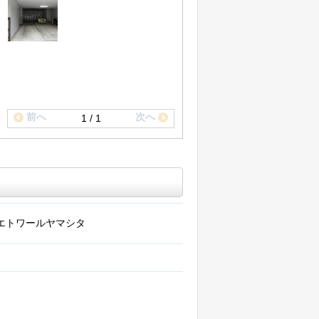
前へ
次へ
1 / 1
エトワールヤマシタ