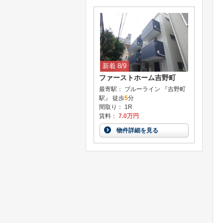
新着 8/9
ファーストホーム吉野町
最寄駅： ブルーライン 『吉野町
駅』 徒歩
5
分
間取り： 1R
賃料：
7.0万円
物件詳細を見る