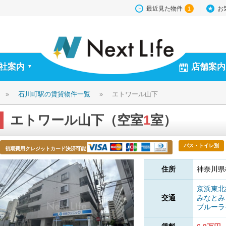
最近見た物件
お
1
社案内
店舗案内
▼
»
石川町駅の賃貸物件一覧
»
エトワール山下
エトワール山下（空室
1
室）
バス・トイレ別
初期費用クレジットカード決済可能
住所
神奈川県
京浜東
交通
みなと
ブルー