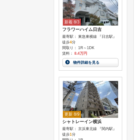
新着 8/3
フラワーハイム日吉
最寄駅： 東急東横線 『日吉駅』
徒歩
4
分
間取り： 1R～1DK
賃料：
8.4万円
物件詳細を見る
更新 8/9
シャトレーイン横浜
最寄駅： 京浜東北線 『関内駅』
徒歩
1
分