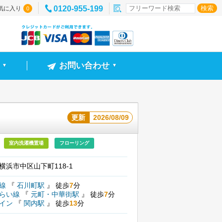
0120-955-199
気に入り
0
お問い合わせ
▼
▼
更新
2026/08/09
室内洗濯機置場
フローリング
横浜市中区山下町118-1
北線
『
石川町駅
』
徒歩
7
分
みらい線
『
元町・中華街駅
』
徒歩
7
分
ライン
『
関内駅
』
徒歩
13
分