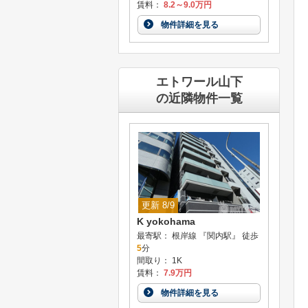
賃料：
8.2～9.0万円
物件詳細を見る
エトワール山下
の近隣物件一覧
更新 8/9
K yokohama
最寄駅： 根岸線 『関内駅』 徒歩
5
分
間取り： 1K
賃料：
7.9万円
物件詳細を見る