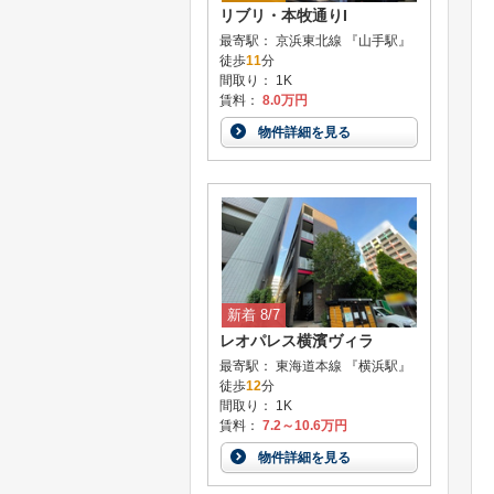
リブリ・本牧通りI
最寄駅： 京浜東北線 『山手駅』
徒歩
11
分
間取り： 1K
賃料：
8.0万円
物件詳細を見る
新着 8/7
レオパレス横濱ヴィラ
最寄駅： 東海道本線 『横浜駅』
徒歩
12
分
間取り： 1K
賃料：
7.2～10.6万円
物件詳細を見る