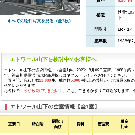
賃料
6.9万円
鉄骨鉄筋
構造
ト
すべての物件写真を見る（全
7
枚）
間取り
1R～1K
築年数
1988年
エトワール山下を検討中のお客様へ
エトワール山下の賃貸情報。（空室1件）2026年8月09日更新。1988年
す。神奈川県横浜市のお部屋探しはネクストライフへお任せください。
年間お問い合わせ数
22,000
件、成約数
5,000
件以上の弊社が、地域最大級
せていただきます。
お客様の「
今から見に行きたい！
」にも、できるかぎりご対応致します。
エトワール山下の空室情報【全
1
室】
間取り
敷金
更新日
所在階
賃料
管理費
面積
礼金