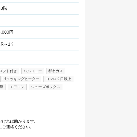
10階
5,000円
1R～1K
ロフト付き
バルコニー
都市ガス
IHクッキングヒーター
コンロ２口以上
座
エアコン
シューズボックス
だければ助かります。
にご連絡ください。