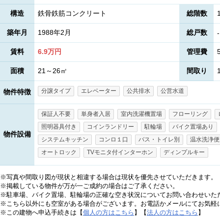
構造
鉄骨鉄筋コンクリート
総階数
築年月
1988年2月
総戸数
-
賃料
6.9万円
管理費
面積
21～26㎡
間取り
分譲タイプ
エレベーター
公共排水
公営水道
物件特徴
保証人不要
単身者入居
室内洗濯機置場
フローリング
照明器具付き
コインランドリー
駐輪場
バイク置場あり
物件設備
システムキッチン
コンロ１口
バス・トイレ別
温水洗浄便
オートロック
TVモニタ付インターホン
ディンプルキー
※写真や間取り図が現状と相違する場合は現状を優先させていただきます。
※掲載している物件が万が一ご成約の場合はご了承ください。
※駐車場、バイク置場、駐輪場の正確な空き状況についてお問い合わせいた
※こちら以外にも空室がある場合がございます。お電話かメールにてお気軽
※この建物へ申込手続きは【
個人の方はこちら
】【
法人の方はこちら
】