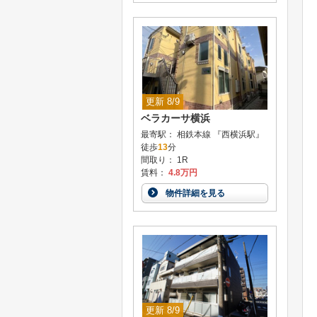
更新 8/9
ベラカーサ横浜
最寄駅： 相鉄本線 『西横浜駅』
徒歩
13
分
間取り： 1R
賃料：
4.8万円
物件詳細を見る
更新 8/9