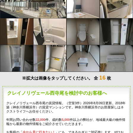
16
※拡大は画像をタップしてください。
全
枚
クレイノリヴェール西寺尾を検討中のお客様へ
クレイノリヴェール西寺尾の賃貸情報。（空室3件）2026年8月09日更新。2018年
築（神奈川県横浜市）の賃貸マンションです。神奈川県横浜市のお部屋探しはネ
クストライフへお任せください。
年間お問い合わせ数
22,000
件、成約数
5,000
件以上の弊社が、地域最大級の物件情
報から最新の物件情報をご紹介させていただきます。
お客様の「
今から見に行きたい！
」にも、できるかぎりご対応致します。ぜひお