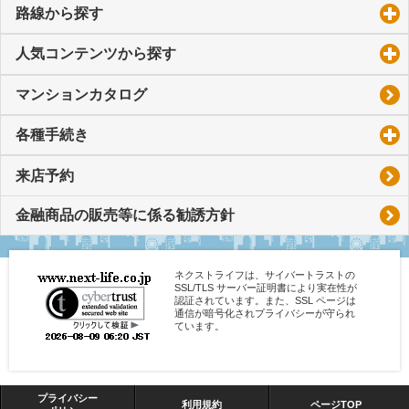
路線から探す
click to expand contents
人気コンテンツから探す
click to expand contents
マンションカタログ
各種手続き
click to expand contents
来店予約
金融商品の販売等に係る勧誘方針
ネクストライフは、サイバートラストの
SSL/TLS サーバー証明書により実在性が
認証されています。また、SSL ページは
通信が暗号化されプライバシーが守られ
ています。
プライバシー
利用規約
ページTOP