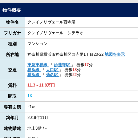
物件概要
物件名
クレイノリヴェール西寺尾
フリガナ
クレイノリヴェールニシテラオ
種別
マンション
所在地
神奈川県横浜市神奈川区西寺尾1丁目20-22
地図を表示
東急東横線
『
妙蓮寺駅
』
徒歩
17
分
交通
横浜線
『
大口駅
』
徒歩
18
分
横浜線
『
菊名駅
』
徒歩
22
分
賃料
11.3～11.8万円
間取
1K
専有面積
21㎡
築年月
2018年11月
建物階建
地上3階 / -