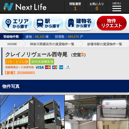
閲覧履歴
お気に入り
1
0
登録物件数
建物：
86,102
棟
部屋数：
484,576
戸
HOME
神奈川県横浜市の賃貸物件一覧
妙蓮寺駅の賃貸物件一覧
クレイノリヴェール西寺尾
3
（空室
）
バス・トイレ別
室内洗濯機置場
【新着】2026/08/03
物件写真