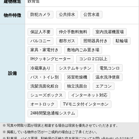
建物構造
鉄骨造
防犯カメラ
公共排水
公営水道
物件特徴
保証人不要
仲介手数料無料
室内洗濯機置場
バルコニー
都市ガス
照明器具付き
駐輪場
家具・家電付き
敷地内ごみ置き場
IHクッキングヒーター
コンロ２口以上
冷蔵庫あり
システムキッチン
電気コンロ
設備
バス・トイレ別
浴室乾燥機
温水洗浄便座
洗髪洗面化粧台
独立洗面台
エアコン
シューズボックス
インターネット対応
オートロック
TVモニタ付インターホン
24時間緊急通報システム
写真や間取り図が現状と相違する場合は現状を優先させていただきます。
掲載している物件が万が一ご成約の場合はご了承ください。
駐車場、バイク置場、駐輪場の正確な空き状況についてお問い合わせいただければ