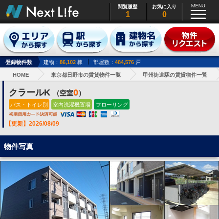
閲覧履歴
お気に入り
1
0
登録物件数
建物：
86,102
棟
部屋数：
484,576
戸
HOME
東京都日野市の賃貸物件一覧
甲州街道駅の賃貸物件一覧
クラールK
0
（空室
）
バス・トイレ別
室内洗濯機置場
フローリング
【更新】2026/08/09
物件写真