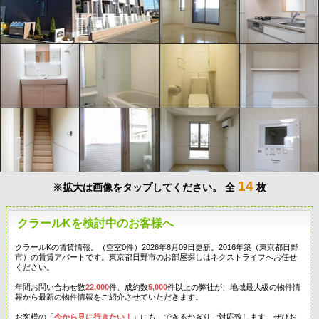
14
※拡大は画像をタップしてください。
全
枚
クラールKを検討中のお客様へ
クラールKの賃貸情報。（空室0件）2026年8月09日更新。2016年築（東京都日野
市）の賃貸アパートです。東京都日野市のお部屋探しはネクストライフへお任せ
ください。
年間お問い合わせ数
22,000
件、成約数
5,000
件以上の弊社が、地域最大級の物件情
報から最新の物件情報をご紹介させていただきます。
お客様の「
今から見に行きたい！
」にも、できるかぎりご対応致します。ぜひお