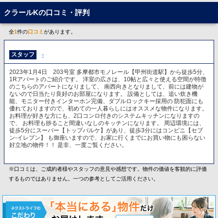
クラールKの口コミ・評判
全
1
件の
口コミ
があります。
スタッフ
-
2023年1月4日 203号室 多摩都市モノレール【甲州街道駅】から徒歩5分、
1Rアパートのご紹介です。 洋室の広さは、10帖と広々と使える空間が特徴
のこちらのアパートになりまして、 南西向きとなりまして、前には建物が
ないので日当たり良好のお部屋になります。 設備としては、追い炊き機
能、モニター付きインターホン完備、ダブルロックキー採用の 防犯面にも
優れておりますので、初めての一人暮らしにはオススメな物件になります。
お料理が好きな方にも、2口コンロ付きのシステムキッチンになりますの
で、 お料理も捗ること間違いなしのキッチンになります。 周辺環境には、
徒歩5分にスーパー【トップパルケ】があり、徒歩3分にはコンビニ【セブ
ン-イレブン】 も御座いますので、お家に行くまでにお買い物にも困らない
好立地の物件！！ 是非、一度ご覧ください。
※口コミは、ご成約者様やスタッフの意見や感想です。物件の価値を客観的に評価
するものではありません。一つの参考としてご活用ください。