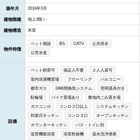
築年月
2016年3月
建物階建
地上3階 / -
建物構造
木造
ペット相談
BS
CATV
公共排水
物件特徴
公営水道
ペット飼育可
保証人不要
２人入居可
室内洗濯機置場
フローリング
バルコニー
都市ガス
24時間換気システム
照明器具付き
駐輪場
バイク置場あり
敷地内ごみ置き場
ガスコンロ
コンロ２口以上
システムキッチン
対面式キッチン
コンロ３口
オープンキッチン
設備
カウンターキッチン
バス・トイレ別
追焚機能浴室
浴室乾燥機
温水洗浄便座