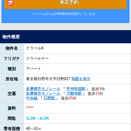
来店予約
フォームからは24時間365日受付しています。
物件概要
物件名
クラールK
フリガナ
クラールケー
種別
アパート
所在地
東京都日野市大字日野827
地図を表示
多摩都市モノレール
『
甲州街道駅
』
徒歩
5
分
交通
多摩都市モノレール
『
万願寺駅
』
徒歩
13
分
中央線
『
日野駅
』
徒歩
25
分
賃料
*****
間取
1LDK～2LDK
専有面積
40～62㎡