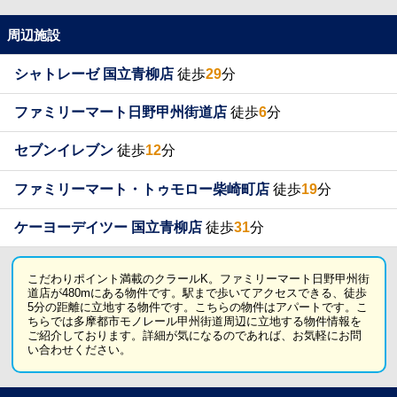
周辺施設
シャトレーゼ 国立青柳店
徒歩
29
分
ファミリーマート日野甲州街道店
徒歩
6
分
セブンイレブン
徒歩
12
分
ファミリーマート・トゥモロー柴崎町店
徒歩
19
分
ケーヨーデイツー 国立青柳店
徒歩
31
分
こだわりポイント満載のクラールK。ファミリーマート日野甲州街
道店が480mにある物件です。駅まで歩いてアクセスできる、徒歩
5分の距離に立地する物件です。こちらの物件はアパートです。こ
ちらでは多摩都市モノレール甲州街道周辺に立地する物件情報を
ご紹介しております。詳細が気になるのであれば、お気軽にお問
い合わせください。