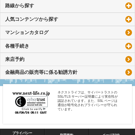
路線から探す
click to expand contents
人気コンテンツから探す
click to expand contents
マンションカタログ
各種手続き
click to expand contents
来店予約
金融商品の販売等に係る勧誘方針
ネクストライフは、サイバートラストの
SSL/TLS サーバー証明書により実在性が
認証されています。また、SSL ページは
通信が暗号化されプライバシーが守られ
ています。
プライバシー
利用規約
ページTOP