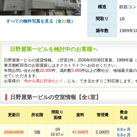
構造
鉄筋コン
間取り
1R
すべての物件写真を見る（全
22
枚）
築年数
1989年1
日野屋第一ビルを検討中のお客様へ
日野屋第一ビルの賃貸情報。（空室1件）2026年8月08日更新。1989年
東京都町田市のお部屋探しはネクストライフへお任せください。
年間お問い合わせ数
22,000
件、成約数
5,000
件以上の弊社が、地域最大級
せていただきます。
お客様の「
今から見に行きたい！
」にも、できるかぎりご対応致します。
日野屋第一ビルの空室情報【全
1
室】
間取り
敷金
更新日
所在階
賃料
管理費
面積
礼金
1R
0.0ヶ月
2026/08/08
5階
47,000円
5,000円
19.67㎡
0.0ヶ月