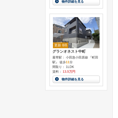
物件詳細を見る
更新 8/8
グランオネスト中町
最寄駅： 小田急小田原線 『町田
駅』 徒歩
11
分
間取り： 1LDK
賃料：
13.5万円
物件詳細を見る