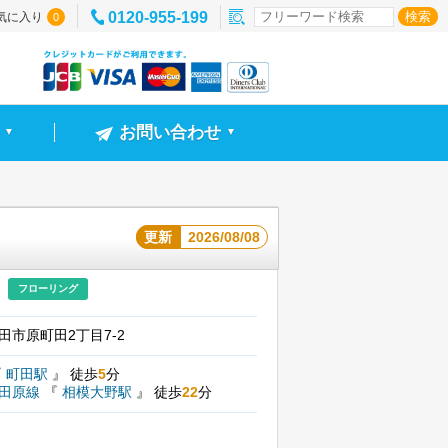
0120-955-199
気に入り
0
お問い合わせ
▼
▼
更新
2026/08/08
フローリング
田市原町田2丁目7-2
『
町田駅
』
徒歩
5
分
小田原線
『
相模大野駅
』
徒歩
22
分