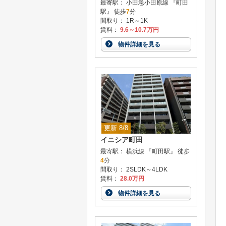
最寄駅： 小田急小田原線 『町田
駅』 徒歩
7
分
間取り： 1R～1K
賃料：
9.6～10.7万円
物件詳細を見る
更新 8/8
イニシア町田
最寄駅： 横浜線 『町田駅』 徒歩
4
分
間取り： 2SLDK～4LDK
賃料：
28.0万円
物件詳細を見る