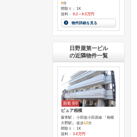
4
分
間取り： 1K
賃料：
9.2～9.5万円
物件詳細を見る
日野屋第一ビル
の近隣物件一覧
新着 8/8
ピュア相模
最寄駅： 小田急小田原線 『相模
大野駅』 徒歩
12
分
間取り： 1K
賃料：
3.0万円