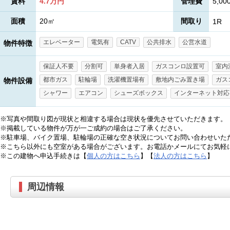
賃料
4.7万円
管理費
5,00
面積
20㎡
間取り
1R
エレベーター
電気有
CATV
公共排水
公営水道
物件特徴
保証人不要
分割可
単身者入居
ガスコンロ設置可
室内
都市ガス
駐輪場
洗濯機置場有
敷地内ごみ置き場
ガス
物件設備
シャワー
エアコン
シューズボックス
インターネット対応
※写真や間取り図が現状と相違する場合は現状を優先させていただきます。
※掲載している物件が万が一ご成約の場合はご了承ください。
※駐車場、バイク置場、駐輪場の正確な空き状況についてお問い合わせいた
※こちら以外にも空室がある場合がございます。お電話かメールにてお気軽
※この建物へ申込手続きは【
個人の方はこちら
】【
法人の方はこちら
】
周辺情報