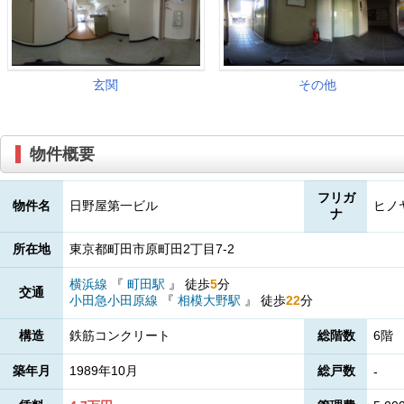
物件概要
フリガ
物件名
日野屋第一ビル
ヒノ
ナ
所在地
東京都町田市原町田2丁目7-2
横浜線
『
町田駅
』
徒歩
5
分
交通
小田急小田原線
『
相模大野駅
』
徒歩
22
分
構造
鉄筋コンクリート
総階数
6
築年月
1989年10月
総戸数
-