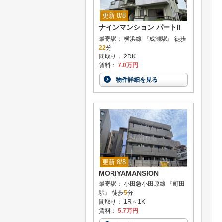
更新 8/8
ナインマンション パートII
最寄駅： 横浜線 『成瀬駅』 徒歩
22
分
間取り： 2DK
賃料：
7.0万円
物件詳細を見る
更新 8/8
MORIYAMANSION
最寄駅： 小田急小田原線 『町田
駅』 徒歩
5
分
間取り： 1R～1K
賃料：
5.7万円