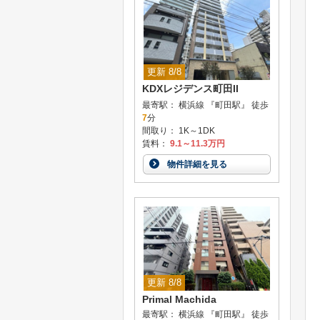
更新 8/8
KDXレジデンス町田II
最寄駅： 横浜線 『町田駅』 徒歩
7
分
間取り： 1K～1DK
賃料：
9.1～11.3万円
物件詳細を見る
更新 8/8
Primal Machida
最寄駅： 横浜線 『町田駅』 徒歩