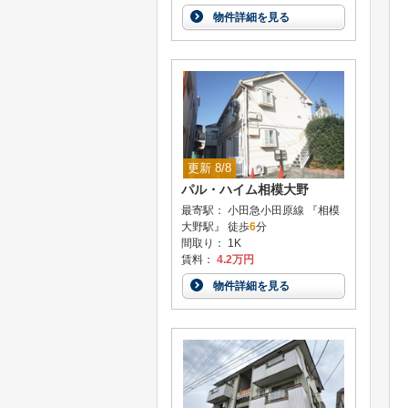
物件詳細を見る
更新 8/8
パル・ハイム相模大野
最寄駅： 小田急小田原線 『相模
大野駅』 徒歩
6
分
間取り： 1K
賃料：
4.2万円
物件詳細を見る