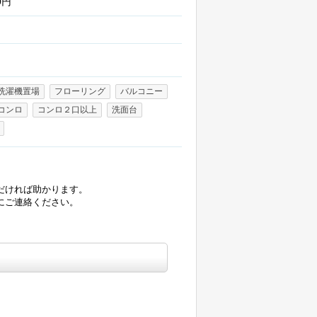
0円
洗濯機置場
フローリング
バルコニー
コンロ
コンロ２口以上
洗面台
だければ助かります。
にご連絡ください。