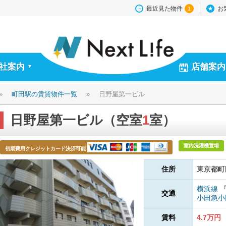
最近見た物件
お
1
社案内
店舗案内
▼
»
町田駅の賃貸物件一覧
»
日野屋第一ビル
日野屋第一ビル（空室
1
室）
室内洗濯機置場
初期費用クレジットカード決済可能
住所
東京都町
横浜線
交通
小田急
賃料
4.7万円