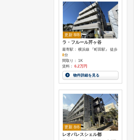
更新 8/8
ラ・フルール芹ヶ谷
最寄駅： 横浜線 『町田駅』 徒歩
8
分
間取り： 1K
賃料：
6.2万円
物件詳細を見る
更新 8/8
レオパレスシェル都