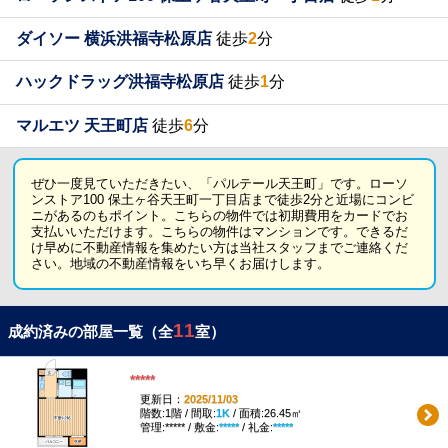
ダイソー 横浜洪福寺松原店
徒歩
2
分
ハックドラッグ洪福寺松原店
徒歩
1
分
マルエツ 天王町店
徒歩
6
分
ぜひ一度見ていただきたい、「パルテール天王町」です。ローソ
ンストア100 保土ヶ谷天王町一丁目店まで徒歩2分と近場にコンビ
ニがあるのもポイント。こちらの物件では初期費用をカードでお
支払いいただけます。こちらの物件はマンションです。できるだ
け早めに不動産情報を集めたい方は当社スタッフまでご連絡くだ
さい。地域の不動産情報をいち早くお届けします。
11
成約済みの部屋一覧（全
室）
*****
更新日：
2025/11/03
階数:1階 / 間取:
1K
/ 面積:26.45㎡
管理:***** / 敷金:
*****
/ 礼金:
*****