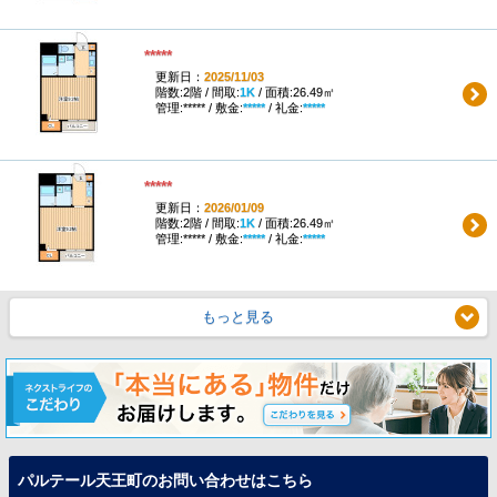
*****
更新日：
2025/11/03
階数:2階 / 間取:
1K
/ 面積:26.49㎡
管理:***** / 敷金:
*****
/ 礼金:
*****
*****
更新日：
2026/01/09
階数:2階 / 間取:
1K
/ 面積:26.49㎡
管理:***** / 敷金:
*****
/ 礼金:
*****
もっと見る
パルテール天王町のお問い合わせはこちら