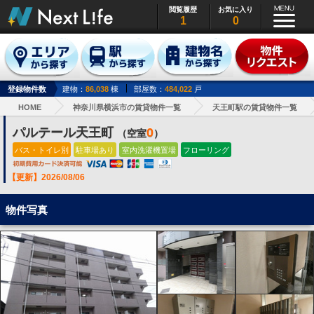
閲覧履歴
お気に入り
1
0
登録物件数
建物：
86,038
棟
部屋数：
484,022
戸
HOME
神奈川県横浜市の賃貸物件一覧
天王町駅の賃貸物件一覧
パルテール天王町
0
（空室
）
バス・トイレ別
駐車場あり
室内洗濯機置場
フローリング
【更新】2026/08/06
物件写真