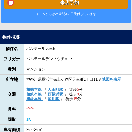
来店予約
フォームからは24時間365日受付しています。
物件概要
物件名
パルテール天王町
フリガナ
パルテールテンノウチョウ
種別
マンション
所在地
神奈川県横浜市保土ケ谷区天王町1丁目11-8
地図を表示
相鉄本線
『
天王町駅
』
徒歩
5
分
交通
相鉄本線
『
西横浜駅
』
徒歩
9
分
相鉄本線
『
星川駅
』
徒歩
15
分
賃料
*****
間取
1K
専有面積
26～26㎡