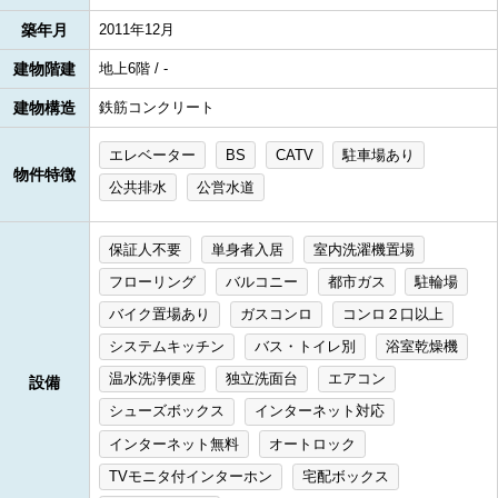
築年月
2011年12月
建物階建
地上6階 / -
建物構造
鉄筋コンクリート
エレベーター
BS
CATV
駐車場あり
物件特徴
公共排水
公営水道
保証人不要
単身者入居
室内洗濯機置場
フローリング
バルコニー
都市ガス
駐輪場
バイク置場あり
ガスコンロ
コンロ２口以上
システムキッチン
バス・トイレ別
浴室乾燥機
温水洗浄便座
独立洗面台
エアコン
設備
シューズボックス
インターネット対応
インターネット無料
オートロック
TVモニタ付インターホン
宅配ボックス