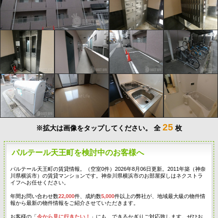
25
※拡大は画像をタップしてください。
全
枚
パルテール天王町を検討中のお客様へ
パルテール天王町の賃貸情報。（空室0件）2026年8月06日更新。2011年築（神奈
川県横浜市）の賃貸マンションです。神奈川県横浜市のお部屋探しはネクストラ
イフへお任せください。
年間お問い合わせ数
22,000
件、成約数
5,000
件以上の弊社が、地域最大級の物件情
報から最新の物件情報をご紹介させていただきます。
お客様の「
今から見に行きたい！
」にも、できるかぎりご対応致します。ぜひお