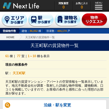
閲覧履歴
お気に入り
0
0
登録物件数
建物：
86,052
棟
部屋数：
484,174
戸
HOME
天王町駅の賃貸物件一覧
天王町駅の賃貸物件一覧
61
棟｜
77
室｜
1～10
棟を表示
現在の検索条件
駅：
天王町駅
天王町駅の賃貸マンション・アパートの空室情報を一覧表示していま
す。地元不動産会社が調査・取材した詳細な物件情報、建物動画、口
コミを掲載していますので、お客様の条件と感性に合った理想のお部
屋が探せます。
沿線・駅を変更