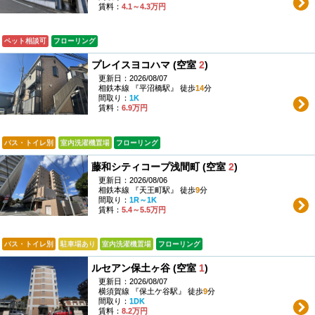
賃料：
4.1～4.3万円
ペット相談可
フローリング
プレイスヨコハマ (空室
2
)
更新日：2026/08/07
相鉄本線 『平沼橋駅』 徒歩
14
分
間取り：
1K
賃料：
6.9万円
バス・トイレ別
室内洗濯機置場
フローリング
藤和シティコープ浅間町 (空室
2
)
更新日：2026/08/06
相鉄本線 『天王町駅』 徒歩
9
分
間取り：
1R～1K
賃料：
5.4～5.5万円
バス・トイレ別
駐車場あり
室内洗濯機置場
フローリング
ルセアン保土ヶ谷 (空室
1
)
更新日：2026/08/07
横須賀線 『保土ケ谷駅』 徒歩
9
分
間取り：
1DK
賃料：
8.2万円