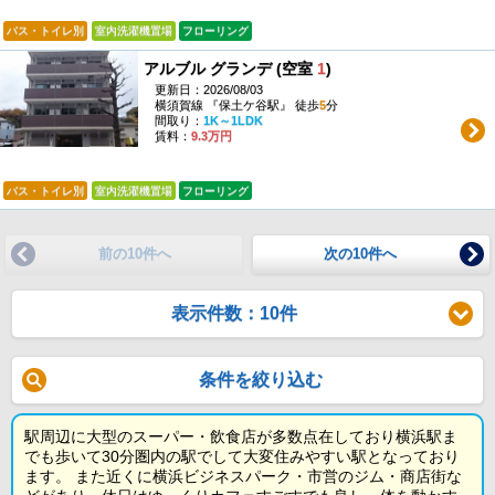
バス・トイレ別
室内洗濯機置場
フローリング
アルブル グランデ (空室
1
)
更新日：2026/08/03
横須賀線 『保土ケ谷駅』 徒歩
5
分
間取り：
1K～1LDK
賃料：
9.3万円
バス・トイレ別
室内洗濯機置場
フローリング
前の10件へ
次の10件へ
表示件数：10件
条件を絞り込む
駅周辺に大型のスーパー・飲食店が多数点在しており横浜駅ま
でも歩いて30分圏内の駅でして大変住みやすい駅となっており
ます。 また近くに横浜ビジネスパーク・市営のジム・商店街な