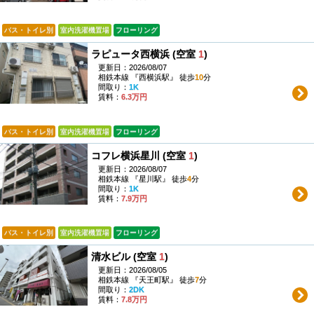
バス・トイレ別
室内洗濯機置場
フローリング
ラピュータ西横浜 (空室
1
)
更新日：2026/08/07
相鉄本線 『西横浜駅』 徒歩
10
分
間取り：
1K
賃料：
6.3万円
バス・トイレ別
室内洗濯機置場
フローリング
コフレ横浜星川 (空室
1
)
更新日：2026/08/07
相鉄本線 『星川駅』 徒歩
4
分
間取り：
1K
賃料：
7.9万円
バス・トイレ別
室内洗濯機置場
フローリング
清水ビル (空室
1
)
更新日：2026/08/05
相鉄本線 『天王町駅』 徒歩
7
分
間取り：
2DK
賃料：
7.8万円