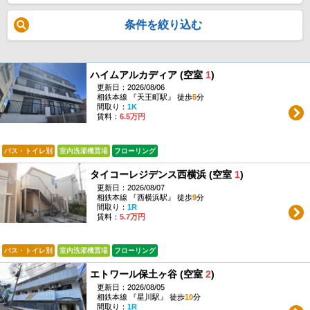
条件を絞り込む
ハイムアルカディア (空室
1
)
更新日：2026/08/06
相鉄本線 『天王町駅』 徒歩
5
分
間取り：
1K
賃料：
6.5万円
バス・トイレ別
室内洗濯機置場
フローリング
タイコーレジデンス西横浜 (空室
1
)
更新日：2026/08/07
相鉄本線 『西横浜駅』 徒歩
9
分
間取り：
1R
賃料：
5.7万円
バス・トイレ別
室内洗濯機置場
フローリング
エトワール保土ヶ谷 (空室
2
)
更新日：2026/08/05
相鉄本線 『星川駅』 徒歩
10
分
間取り：
1R