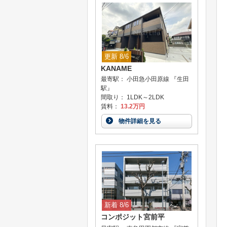
更新 8/6
KANAME
最寄駅： 小田急小田原線 『生田
駅』
間取り： 1LDK～2LDK
賃料：
13.2万円
物件詳細を見る
新着 8/6
コンポジット宮前平