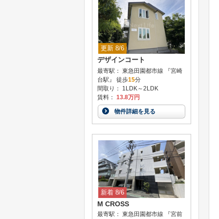
更新 8/6
デザインコート
最寄駅： 東急田園都市線 『宮崎
台駅』 徒歩
15
分
間取り： 1LDK～2LDK
賃料：
13.8万円
物件詳細を見る
新着 8/6
M CROSS
最寄駅： 東急田園都市線 『宮前