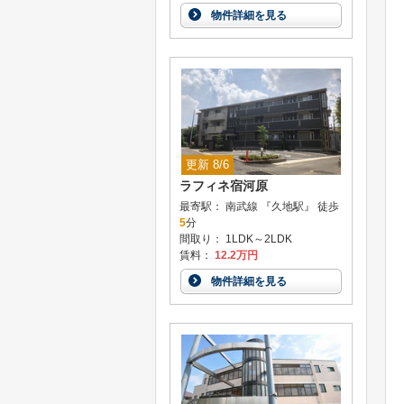
物件詳細を見る
更新 8/6
ラフィネ宿河原
最寄駅： 南武線 『久地駅』 徒歩
5
分
間取り： 1LDK～2LDK
賃料：
12.2万円
物件詳細を見る