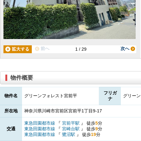
前へ
次へ
1 / 29
物件概要
フリガ
物件名
グリーンフォレスト宮前平
グリーン
ナ
所在地
神奈川県川崎市宮前区宮前平1丁目9-17
東急田園都市線
『
宮前平駅
』
徒歩
5
分
交通
東急田園都市線
『
宮崎台駅
』
徒歩
9
分
東急田園都市線
『
鷺沼駅
』
徒歩
19
分