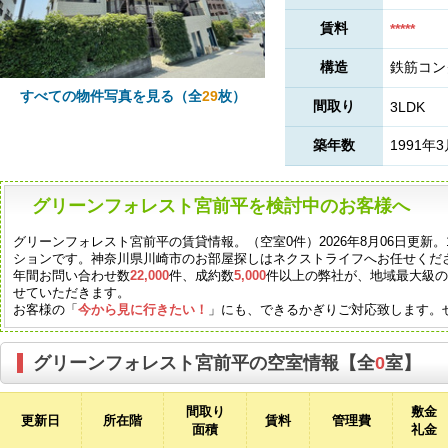
賃料
*****
構造
鉄筋コン
すべての物件写真を見る（全
29
枚）
間取り
3LDK
築年数
1991年
グリーンフォレスト宮前平を検討中のお客様へ
グリーンフォレスト宮前平の賃貸情報。（空室0件）2026年8月06日更新。
ションです。神奈川県川崎市のお部屋探しはネクストライフへお任せくだ
年間お問い合わせ数
22,000
件、成約数
5,000
件以上の弊社が、地域最大級
せていただきます。
お客様の「
今から見に行きたい！
」にも、できるかぎりご対応致します。
グリーンフォレスト宮前平の空室情報【全
0
室】
間取り
敷金
更新日
所在階
賃料
管理費
面積
礼金