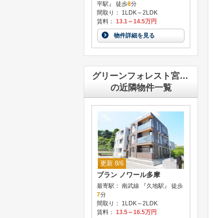
平駅』 徒歩
8
分
間取り： 1LDK～2LDK
賃料：
13.1～14.5万円
物件詳細を見る
グリーンフォレスト宮前平
の近隣物件一覧
更新 8/6
ブラン ノワール多摩
最寄駅： 南武線 『久地駅』 徒歩
7
分
間取り： 1LDK～2LDK
賃料：
13.5～16.5万円