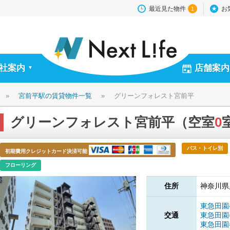
最近見た物件
お
1
社案内
店舗案内
▼
»
宮前平駅の賃貸物件一覧
»
グリーンフォレスト宮前平
グリーンフォレスト宮前平（空室
0
バス・トイレ別
初期費用クレジットカード決済可能
フローリング
住所
神奈川県
東急田
交通
東急田
東急田