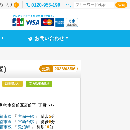
0120-955-199
気に入り
0
お問い合わせ
▼
▼
室）
更新
2026/08/06
駐車場あり
室内洗濯機置場
川崎市宮前区宮前平1丁目9-17
園都市線
『
宮前平駅
』
徒歩
5
分
園都市線
『
宮崎台駅
』
徒歩
9
分
園都市線
『
鷺沼駅
』
徒歩
19
分