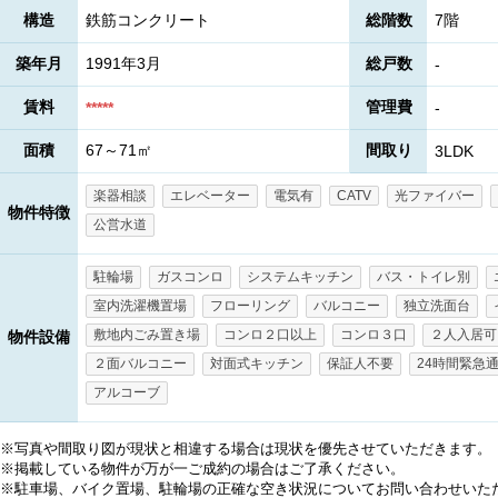
構造
鉄筋コンクリート
総階数
7階
築年月
1991年3月
総戸数
-
賃料
管理費
*****
-
面積
67～71㎡
間取り
3LDK
楽器相談
エレベーター
電気有
CATV
光ファイバー
物件特徴
公営水道
駐輪場
ガスコンロ
システムキッチン
バス・トイレ別
室内洗濯機置場
フローリング
バルコニー
独立洗面台
敷地内ごみ置き場
コンロ２口以上
コンロ３口
２人入居可
物件設備
２面バルコニー
対面式キッチン
保証人不要
24時間緊急
アルコーブ
※写真や間取り図が現状と相違する場合は現状を優先させていただきます。
※掲載している物件が万が一ご成約の場合はご了承ください。
※駐車場、バイク置場、駐輪場の正確な空き状況についてお問い合わせいた