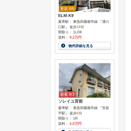
更新 8/6
ELM-K9
最寄駅： 東急田園都市線 『溝の
口駅』 徒歩
18
分
間取り： 1LDK
賃料：
9.2万円
物件詳細を見る
新着 8/3
ソレイユ宮前
最寄駅： 東急田園都市線 『宮前
平駅』 徒歩
6
分
間取り： 1R
賃料：
6.0万円