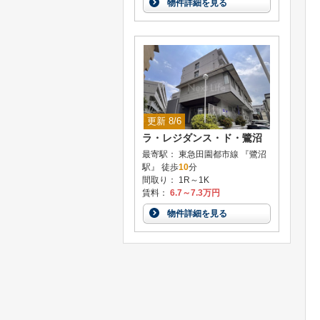
物件詳細を見る
更新 8/6
ラ・レジダンス・ド・鷺沼
最寄駅： 東急田園都市線 『鷺沼
駅』 徒歩
10
分
間取り： 1R～1K
賃料：
6.7～7.3万円
物件詳細を見る