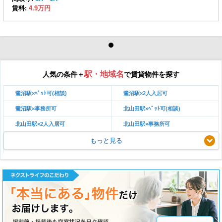
賃料:
4.9万円
駅・地域名
人気の条件＋
で賃貸物件を探す
鷺沼駅×ﾍﾟｯﾄ可(相談)
鷺沼駅×2人入居可
鷺沼駅×事務所可
北山田駅×ﾍﾟｯﾄ可(相談)
北山田駅×2人入居可
北山田駅×事務所可
もっと見る