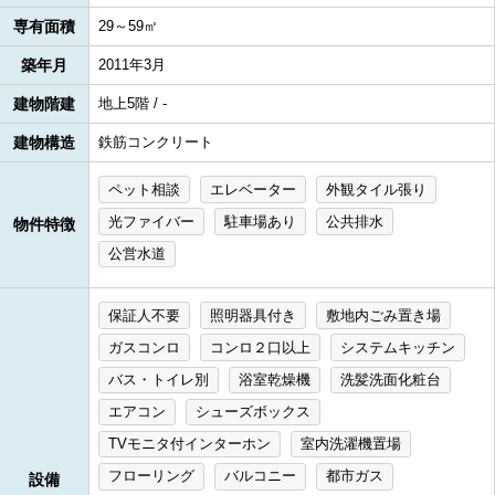
専有面積
29～59㎡
築年月
2011年3月
建物階建
地上5階 / -
建物構造
鉄筋コンクリート
ペット相談
エレベーター
外観タイル張り
光ファイバー
駐車場あり
公共排水
物件特徴
公営水道
保証人不要
照明器具付き
敷地内ごみ置き場
ガスコンロ
コンロ２口以上
システムキッチン
バス・トイレ別
浴室乾燥機
洗髪洗面化粧台
エアコン
シューズボックス
TVモニタ付インターホン
室内洗濯機置場
フローリング
バルコニー
都市ガス
設備