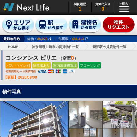
閲覧履歴
お気に入り
1
0
登録物件数
建物：
86,079
棟
部屋数：
484,413
戸
HOME
神奈川県川崎市の賃貸物件一覧
鷺沼駅の賃貸物件一覧
コンシアンス ピリエ
0
（空室
）
バス・トイレ別
駐車場あり
室内洗濯機置場
フローリング
【更新】2026/08/08
物件写真