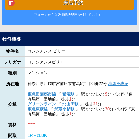
来店予約
フォームからは24時間365日受付しています。
物件概要
物件名
コンシアンス ピリエ
フリガナ
コンシアンスピリエ
種別
マンション
所在地
神奈川県川崎市宮前区東有馬5丁目23番22号
地図を表示
東急田園都市線
『
鷺沼駅
』
駅までバスで
9
分
バス停『東
有馬第一団地前』
徒歩
1
分
交通
グリーンライン
『
北山田駅
』
徒歩
22
分
東急東横線
『
武蔵小杉駅
』
駅までバスで
30
分
バス停『東
有馬第一団地前』
徒歩
1
分
賃料
*****
間取
1R～2LDK