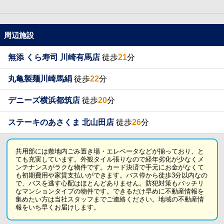
周辺施設
無添 くら寿司 川崎有馬店
徒歩
21
分
丸亀製麺川崎馬絹
徒歩
22
分
デニーズ横浜都筑店
徒歩
20
分
ステーキのあさくま 北山田店
徒歩
26
分
共用部には敷地内ごみ置き場・エレベータなどが揃っており、と
ても充実しています。外観タイル張りなので経年劣化が少なくメ
ンテナンスがラクな物件です。カード決済で手元にお金がなくて
も初期費用や家賃支払いができます。バス停から徒歩3分以内なの
で、バスを逃す心配はほとんどありません。防犯対策もバッチリ
なマンションタイプの物件です。できるだけ早めに不動産情報を
集めたい方は当社スタッフまでご連絡ください。地域の不動産情
報をいち早くお届けします。