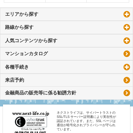
エリアから探す
click to expand contents
路線から探す
click to expand contents
人気コンテンツから探す
click to expand contents
マンションカタログ
各種手続き
click to expand contents
来店予約
金融商品の販売等に係る勧誘方針
ネクストライフは、サイバートラストの
SSL/TLS サーバー証明書により実在性が
認証されています。また、SSL ページは
通信が暗号化されプライバシーが守られ
ています。