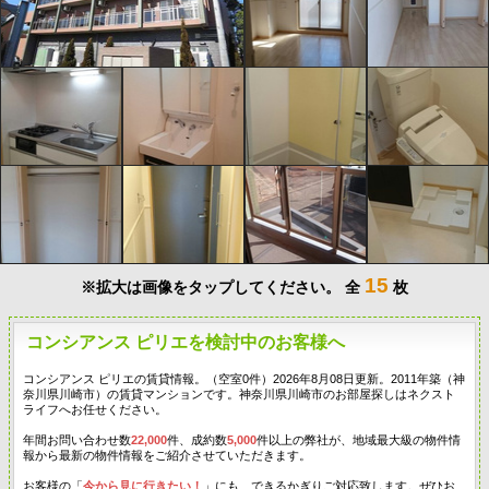
15
※拡大は画像をタップしてください。
全
枚
コンシアンス ピリエを検討中のお客様へ
コンシアンス ピリエの賃貸情報。（空室0件）2026年8月08日更新。2011年築（神
奈川県川崎市）の賃貸マンションです。神奈川県川崎市のお部屋探しはネクスト
ライフへお任せください。
年間お問い合わせ数
22,000
件、成約数
5,000
件以上の弊社が、地域最大級の物件情
報から最新の物件情報をご紹介させていただきます。
お客様の「
今から見に行きたい！
」にも、できるかぎりご対応致します。ぜひお