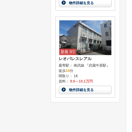
物件詳細を見る
新着 8/2
レオパレスレアル
最寄駅： 南武線 『武蔵中原駅』
徒歩
14
分
間取り： 1K
賃料：
9.9～10.1万円
物件詳細を見る