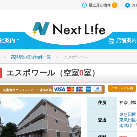
最近見た物件
お
1
社案内
店舗案内
▼
»
高津駅の賃貸物件一覧
»
エスポワール
エスポワール（空室
0
室）
バス・トイレ別
初期費用クレジットカード決済可能
住所
神奈川県
東急田
交通
東急田
南武線