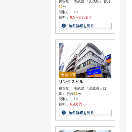
最寄駅： 南武線 『久地駅』 徒歩
21
分
間取り： 1K
賃料：
8.5～8.7万円
物件詳細を見る
更新 8/6
リンクスビル
最寄駅： 南武線 『武蔵溝ノ口
駅』 徒歩
11
分
間取り： 1K
賃料：
6.4万円
物件詳細を見る