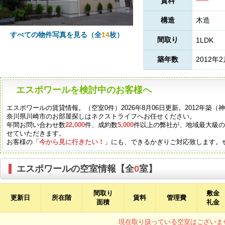
賃料
*****
構造
木造
すべての物件写真を見る（全
14
枚）
間取り
1LDK
築年数
2012年
エスポワールを検討中のお客様へ
エスポワールの賃貸情報。（空室0件）2026年8月06日更新。2012年築
奈川県川崎市のお部屋探しはネクストライフへお任せください。
年間お問い合わせ数
22,000
件、成約数
5,000
件以上の弊社が、地域最大級
せていただきます。
お客様の「
今から見に行きたい！
」にも、できるかぎりご対応致します。
エスポワールの空室情報【全
0
室】
間取り
敷金
更新日
所在階
賃料
管理費
面積
礼金
現在取り扱っている空室はございま