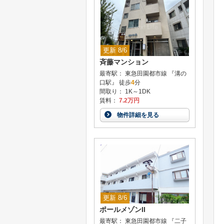
更新 8/6
斉藤マンション
最寄駅： 東急田園都市線 『溝の
口駅』 徒歩
4
分
間取り： 1K～1DK
賃料：
7.2万円
物件詳細を見る
更新 8/6
ポールメゾンII
最寄駅： 東急田園都市線 『二子