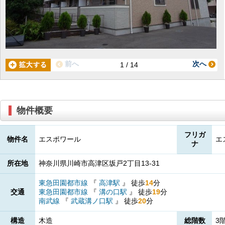
前へ
次へ
1 / 14
物件概要
フリガ
物件名
エスポワール
エ
ナ
所在地
神奈川県川崎市高津区坂戸2丁目13-31
東急田園都市線
『
高津駅
』
徒歩
14
分
交通
東急田園都市線
『
溝の口駅
』
徒歩
19
分
南武線
『
武蔵溝ノ口駅
』
徒歩
20
分
構造
木造
総階数
3