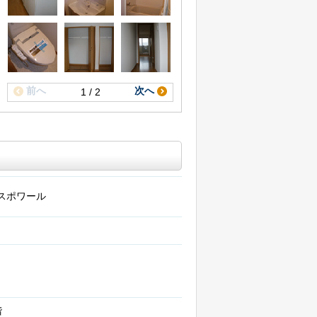
前へ
次へ
1 / 2
スポワール
階