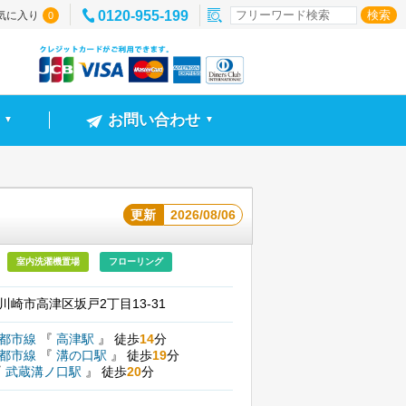
0120-955-199
気に入り
0
お問い合わせ
▼
▼
更新
2026/08/06
室内洗濯機置場
フローリング
川崎市高津区坂戸2丁目13-31
園都市線
『
高津駅
』
徒歩
14
分
園都市線
『
溝の口駅
』
徒歩
19
分
『
武蔵溝ノ口駅
』
徒歩
20
分