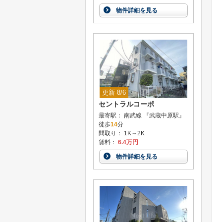
物件詳細を見る
更新 8/6
セントラルコーポ
最寄駅： 南武線 『武蔵中原駅』
徒歩
14
分
間取り： 1K～2K
賃料：
6.4万円
物件詳細を見る