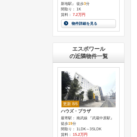
新地駅』 徒歩
3
分
間取り： 1K
賃料：
7.2万円
物件詳細を見る
エスポワール
の近隣物件一覧
更新 8/6
ハウズ・プラザ
最寄駅： 南武線 『武蔵中原駅』
徒歩
19
分
間取り： 1LDK～3SLDK
賃料：
15.2万円