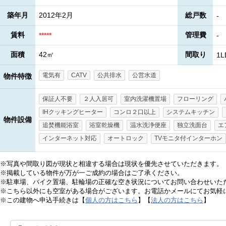
築年月
2012年2月
総戸数
-
賃料
管理費
*****
-
面積
42㎡
間取り
1L
電気有
CATV
公共排水
公営水道
物件特徴
保証人不要
２人入居可
室内洗濯機置場
フローリング
IHクッキングヒーター
コンロ２口以上
システムキッチン
物件設備
追焚機能浴室
浴室乾燥機
温水洗浄便座
独立洗面台
エ
インターネット対応
オートロック
TVモニタ付インターホン
※写真や間取り図が現状と相違する場合は現状を優先させていただきます。
※掲載している物件が万が一ご成約の場合はご了承ください。
※駐車場、バイク置場、駐輪場の正確な空き状況についてお問い合わせいた
※こちら以外にも空室がある場合がございます。お電話かメールにてお気軽
※この建物へ申込手続きは【
個人の方はこちら
】【
法人の方はこちら
】