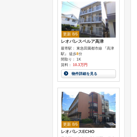
更新 8/6
レオパレスペルア高津
最寄駅： 東急田園都市線 『高津
駅』 徒歩
8
分
間取り： 1K
賃料：
10.3万円
物件詳細を見る
更新 8/6
レオパレスECHO