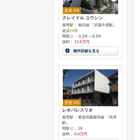
更新 8/6
クレイドル ユウシン
最寄駅： 南武線 『武蔵中原駅』
徒歩
14
分
間取り： 1LDK～2LDK
賃料：
13.6万円
物件詳細を見る
更新 8/6
レオパレスリオ
最寄駅： 東急田園都市線 『高津
駅』
間取り： 1K
賃料：
9.4万円