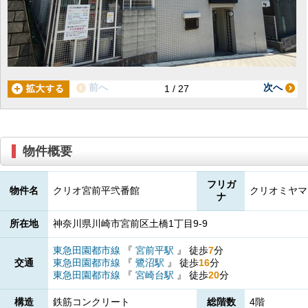
前へ
次へ
1 / 27
物件概要
フリガ
物件名
クリオ宮前平弐番館
クリオミヤマ
ナ
所在地
神奈川県川崎市宮前区土橋1丁目9-9
東急田園都市線
『
宮前平駅
』
徒歩
7
分
交通
東急田園都市線
『
鷺沼駅
』
徒歩
16
分
東急田園都市線
『
宮崎台駅
』
徒歩
20
分
構造
鉄筋コンクリート
総階数
4階