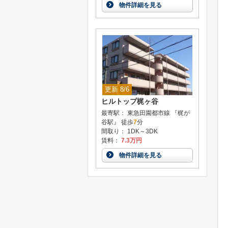
物件詳細を見る
更新 8/6
ヒルトップ梶ヶ谷
最寄駅： 東急田園都市線 『梶が
谷駅』 徒歩
7
分
間取り： 1DK～3DK
賃料：
7.3万円
物件詳細を見る