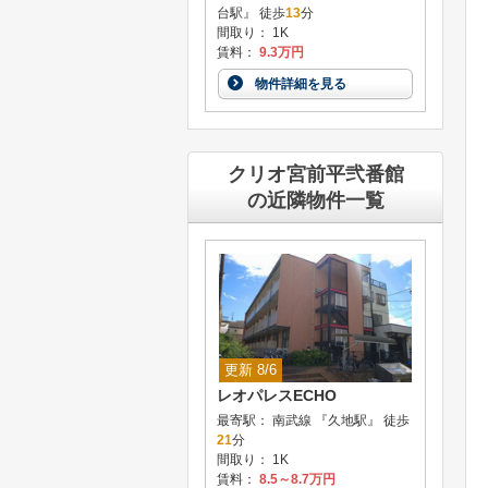
台駅』 徒歩
13
分
間取り： 1K
賃料：
9.3万円
物件詳細を見る
クリオ宮前平弐番館
の近隣物件一覧
更新 8/6
レオパレスECHO
最寄駅： 南武線 『久地駅』 徒歩
21
分
間取り： 1K
賃料：
8.5～8.7万円