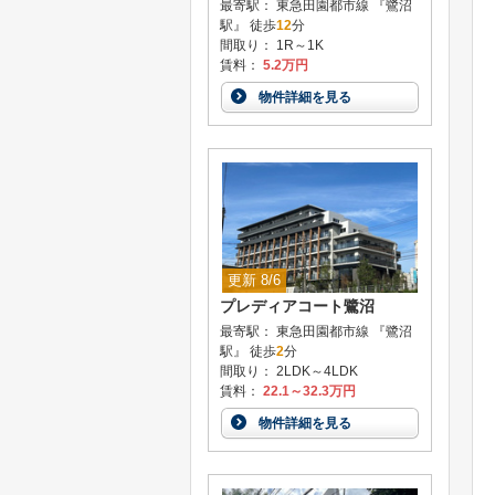
最寄駅： 東急田園都市線 『鷺沼
駅』 徒歩
12
分
間取り： 1R～1K
賃料：
5.2万円
物件詳細を見る
更新 8/6
プレディアコート鷺沼
最寄駅： 東急田園都市線 『鷺沼
駅』 徒歩
2
分
間取り： 2LDK～4LDK
賃料：
22.1～32.3万円
物件詳細を見る