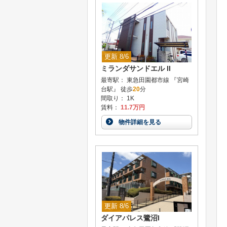
更新 8/6
ミランダサンドエル II
最寄駅： 東急田園都市線 『宮崎
台駅』 徒歩
20
分
間取り： 1K
賃料：
11.7万円
物件詳細を見る
更新 8/6
ダイアパレス鷺沼I