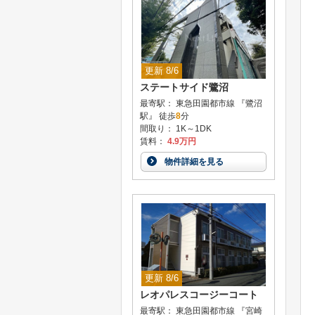
更新 8/6
ステートサイド鷺沼
最寄駅： 東急田園都市線 『鷺沼
駅』 徒歩
8
分
間取り： 1K～1DK
賃料：
4.9万円
物件詳細を見る
更新 8/6
レオパレスコージーコート
最寄駅： 東急田園都市線 『宮崎