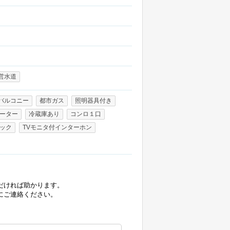
営水道
バルコニー
都市ガス
照明器具付き
ヒーター
冷蔵庫あり
コンロ１口
ック
TVモニタ付インターホン
だければ助かります。
にご連絡ください。