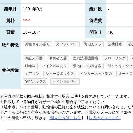
築年月
1991年9月
総戸数
-
賃料
管理費
*****
-
面積
16～18㎡
間取り
1K
外観タイル張り
光ファイバー
防犯カメラ
公共排水
公
物件特徴
保証人不要
単身者入居
室内洗濯機置場
フローリング
駐輪場
バイク置場あり
敷地内ごみ置き場
IHクッキング
物件設備
エアコン
シューズボックス
インターネット対応
オートロ
宅配ボックス
ディンプルキー
※写真や間取り図が現状と相違する場合は現状を優先させていただきます。
※掲載している物件が万が一ご成約の場合はご了承ください。
※駐車場、バイク置場、駐輪場の正確な空き状況についてお問い合わせいた
※こちら以外にも空室がある場合がございます。お電話かメールにてお気軽
※この建物へ申込手続きは【
個人の方はこちら
】【
法人の方はこちら
】