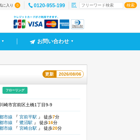
0120-955-199
気に入り
0
お問い合わせ
▼
▼
更新
2026/08/06
フローリング
川崎市宮前区土橋1丁目9-9
園都市線
『
宮前平駅
』
徒歩
7
分
園都市線
『
鷺沼駅
』
徒歩
16
分
園都市線
『
宮崎台駅
』
徒歩
20
分