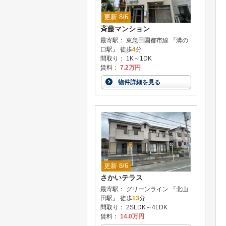
更新 8/6
斉藤マンション
最寄駅： 東急田園都市線 『溝の
口駅』 徒歩
4
分
間取り： 1K～1DK
賃料：
7.2万円
物件詳細を見る
更新 8/6
さかいテラス
最寄駅： グリーンライン 『北山
田駅』 徒歩
13
分
間取り： 2SLDK～4LDK
賃料：
14.0万円