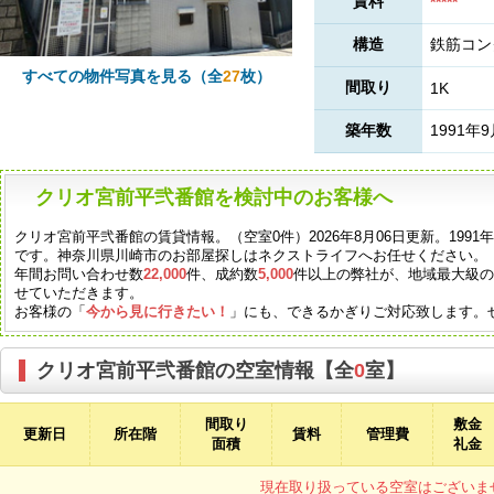
賃料
*****
構造
鉄筋コン
すべての物件写真を見る（全
27
枚）
間取り
1K
築年数
1991年
クリオ宮前平弐番館を検討中のお客様へ
クリオ宮前平弐番館の賃貸情報。（空室0件）2026年8月06日更新。199
です。神奈川県川崎市のお部屋探しはネクストライフへお任せください。
年間お問い合わせ数
22,000
件、成約数
5,000
件以上の弊社が、地域最大級
せていただきます。
お客様の「
今から見に行きたい！
」にも、できるかぎりご対応致します。
クリオ宮前平弐番館の空室情報【全
0
室】
間取り
敷金
更新日
所在階
賃料
管理費
面積
礼金
現在取り扱っている空室はございま