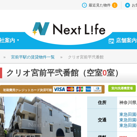
最近見た物件
お
1
社案内
店舗案内
▼
»
宮前平駅の賃貸物件一覧
»
クリオ宮前平弐番館
クリオ宮前平弐番館（空室
0
室）
室内洗濯機置場
初期費用クレジットカード決済可能
住所
神奈川県
東急田
交通
東急田
東急田