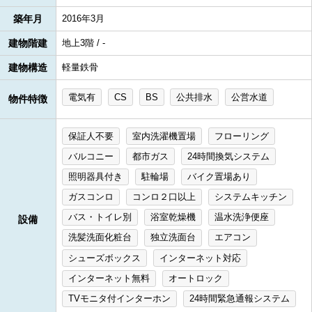
築年月
2016年3月
建物階建
地上3階 / -
建物構造
軽量鉄骨
電気有
CS
BS
公共排水
公営水道
物件特徴
保証人不要
室内洗濯機置場
フローリング
バルコニー
都市ガス
24時間換気システム
照明器具付き
駐輪場
バイク置場あり
ガスコンロ
コンロ２口以上
システムキッチン
バス・トイレ別
浴室乾燥機
温水洗浄便座
設備
洗髪洗面化粧台
独立洗面台
エアコン
シューズボックス
インターネット対応
インターネット無料
オートロック
TVモニタ付インターホン
24時間緊急通報システム