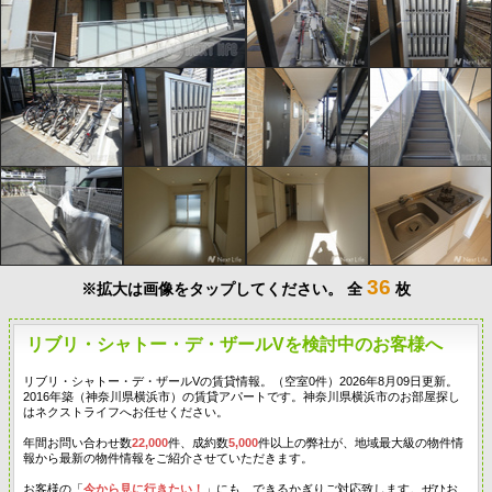
36
※拡大は画像をタップしてください。
全
枚
リブリ・シャトー・デ・ザールVを検討中のお客様へ
リブリ・シャトー・デ・ザールVの賃貸情報。（空室0件）2026年8月09日更新。
2016年築（神奈川県横浜市）の賃貸アパートです。神奈川県横浜市のお部屋探し
はネクストライフへお任せください。
年間お問い合わせ数
22,000
件、成約数
5,000
件以上の弊社が、地域最大級の物件情
報から最新の物件情報をご紹介させていただきます。
お客様の「
今から見に行きたい！
」にも、できるかぎりご対応致します。ぜひお