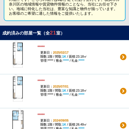
奈川区の地域情報や賃貸物件情報のことなら、当社にお任せ下さ
い。地域に特化した当社は、豊富な知識と物件が揃っています。
お客様のご希望に適した情報をご提供いたします。
21
成約済みの部屋一覧（全
室）
*****
更新日：
2025/02/17
階数:1階 / 間取:
1K
/ 面積:23.18㎡
管理:***** / 敷金:
*****
/ 礼金:
*****
*****
更新日：
2025/07/01
階数:1階 / 間取:
1K
/ 面積:23.18㎡
管理:***** / 敷金:
*****
/ 礼金:
*****
*****
更新日：
2024/09/05
階数:1階 / 間取:
1K
/ 面積:26.49㎡
管理:***** / 敷金:
*****
/ 礼金:
*****