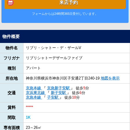
来店予約
フォームからは24時間365日受付しています。
物件概要
物件名
リブリ・シャトー・デ・ザールV
フリガナ
リブリシャトーデザールファイブ
種別
アパート
所在地
神奈川県横浜市神奈川区子安通2丁目240-19
地図を表示
京急本線
『
京急新子安駅
』
徒歩
5
分
交通
京浜東北線
『
新子安駅
』
徒歩
6
分
京急本線
『
子安駅
』
徒歩
10
分
賃料
*****
間取
1K
専有面積
23～26㎡