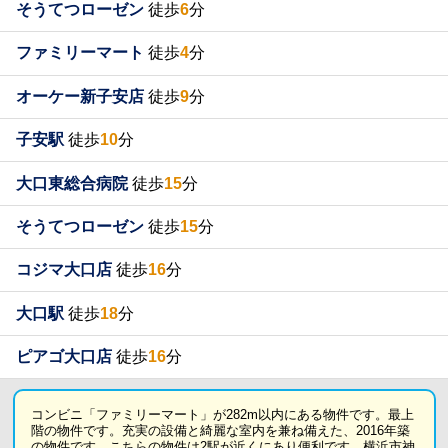
そうてつローゼン
徒歩
6
分
ファミリーマート
徒歩
4
分
オーケー新子安店
徒歩
9
分
子安駅
徒歩
10
分
大口東総合病院
徒歩
15
分
そうてつローゼン
徒歩
15
分
コジマ大口店
徒歩
16
分
大口駅
徒歩
18
分
ピアゴ大口店
徒歩
16
分
コンビニ「ファミリーマート」が282m以内にある物件です。最上
階の物件です。充実の設備と綺麗な室内を兼ね備えた、2016年築
の物件です。こちらの物件は2駅が近くにあり便利です。横浜市神