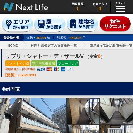
閲覧履歴
お気に入り
1
0
登録物件数
建物：
86,090
棟
部屋数：
484,522
戸
HOME
神奈川県横浜市の賃貸物件一覧
京急新子安駅の賃貸物件一覧
リブリ・シャトー・デ・ザールV
0
（空室
）
バス・トイレ別
室内洗濯機置場
フローリング
【更新】2026/08/09
物件写真