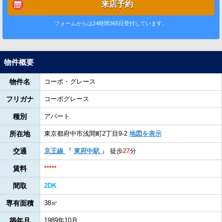
来店予約
フォームからは24時間365日受付しています。
物件概要
物件名
コーポ・グレース
フリガナ
コーポグレース
種別
アパート
所在地
東京都府中市浅間町2丁目9-2
地図を表示
交通
京王線
『
東府中駅
』
徒歩
27
分
賃料
*****
間取
2DK
専有面積
38㎡
築年月
1989年10月