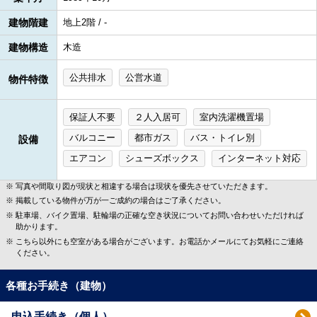
建物階建
地上2階 / -
建物構造
木造
公共排水
公営水道
物件特徴
保証人不要
２人入居可
室内洗濯機置場
バルコニー
都市ガス
バス・トイレ別
設備
エアコン
シューズボックス
インターネット対応
写真や間取り図が現状と相違する場合は現状を優先させていただきます。
掲載している物件が万が一ご成約の場合はご了承ください。
駐車場、バイク置場、駐輪場の正確な空き状況についてお問い合わせいただければ
助かります。
こちら以外にも空室がある場合がございます。お電話かメールにてお気軽にご連絡
ください。
各種お手続き（建物）
申込手続き（個人）