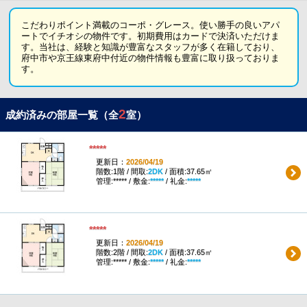
こだわりポイント満載のコーポ・グレース。使い勝手の良いアパ
ートでイチオシの物件です。初期費用はカードで決済いただけま
す。当社は、経験と知識が豊富なスタッフが多く在籍しており、
府中市や京王線東府中付近の物件情報も豊富に取り扱っておりま
す。
2
成約済みの部屋一覧（全
室）
*****
更新日：
2026/04/19
階数:1階 / 間取:
2DK
/ 面積:37.65㎡
管理:***** / 敷金:
*****
/ 礼金:
*****
*****
更新日：
2026/04/19
階数:2階 / 間取:
2DK
/ 面積:37.65㎡
管理:***** / 敷金:
*****
/ 礼金:
*****