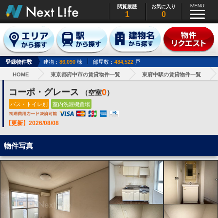
閲覧履歴
お気に入り
1
0
登録物件数
建物：
86,090
棟
部屋数：
484,522
戸
HOME
東京都府中市の賃貸物件一覧
東府中駅の賃貸物件一覧
コーポ・グレース
0
（空室
）
バス・トイレ別
室内洗濯機置場
【更新】2026/08/08
物件写真