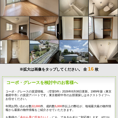
16
※拡大は画像をタップしてください。
全
枚
コーポ・グレースを検討中のお客様へ
コーポ・グレースの賃貸情報。（空室0件）2026年8月08日更新。1989年築（東京
都府中市）の賃貸アパートです。東京都府中市のお部屋探しはネクストライフへ
お任せください。
年間お問い合わせ数
22,000
件、成約数
5,000
件以上の弊社が、地域最大級の物件情
報から最新の物件情報をご紹介させていただきます。
お客様の「
今から見に行きたい！
」にも、できるかぎりご対応致します。ぜひお