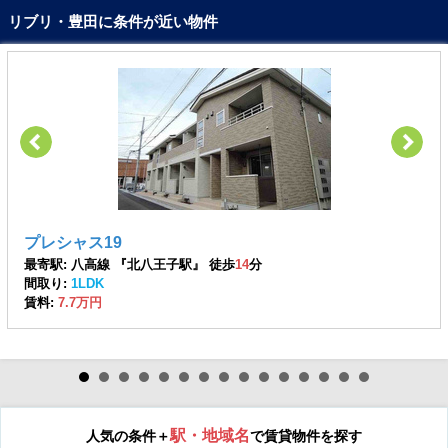
リブリ・豊田に条件が近い物件
プレシャス19
最寄駅: 八高線 『北八王子駅』 徒歩
14
分
間取り:
1LDK
賃料:
7.7万円
駅・地域名
人気の条件＋
で賃貸物件を探す