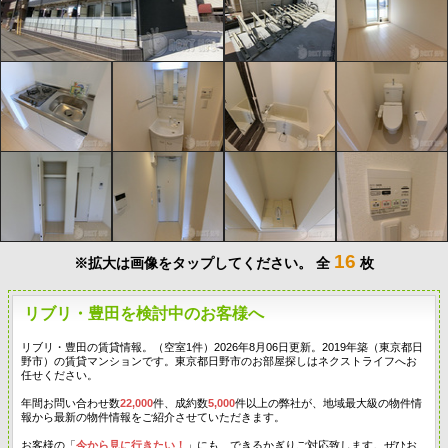
16
※拡大は画像をタップしてください。
全
枚
リブリ・豊田を検討中のお客様へ
リブリ・豊田の賃貸情報。（空室1件）2026年8月06日更新。2019年築（東京都日
野市）の賃貸マンションです。東京都日野市のお部屋探しはネクストライフへお
任せください。
年間お問い合わせ数
22,000
件、成約数
5,000
件以上の弊社が、地域最大級の物件情
報から最新の物件情報をご紹介させていただきます。
お客様の「
今から見に行きたい！
」にも、できるかぎりご対応致します。ぜひお