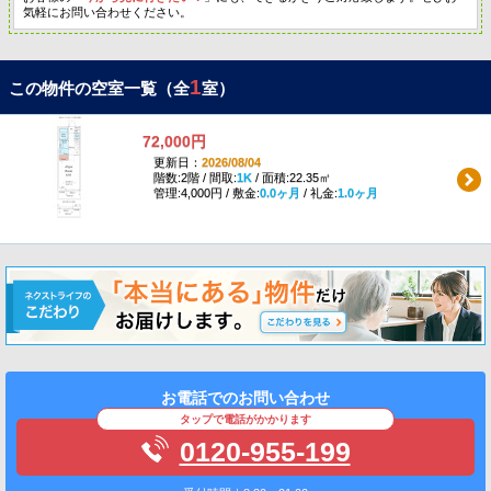
気軽にお問い合わせください。
1
この物件の空室一覧（全
室）
72,000円
更新日：
2026/08/04
階数:2階 / 間取:
1K
/ 面積:22.35㎡
管理:4,000円 / 敷金:
0.0ヶ月
/ 礼金:
1.0ヶ月
お電話でのお問い合わせ
タップで電話がかかります
0120-955-199