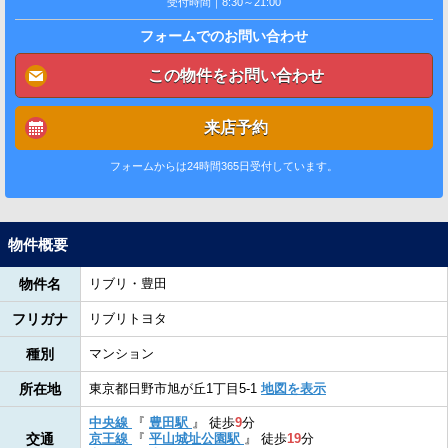
受付時間｜8:30～21:00
フォームでのお問い合わせ
この物件をお問い合わせ
来店予約
フォームからは24時間365日受付しています。
物件概要
物件名
リブリ・豊田
フリガナ
リブリトヨタ
種別
マンション
所在地
東京都日野市旭が丘1丁目5-1
地図を表示
中央線
『
豊田駅
』
徒歩
9
分
交通
京王線
『
平山城址公園駅
』
徒歩
19
分