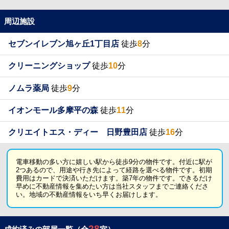
周辺施設
セブンイレブン旭ヶ丘1丁目店
徒歩
8
分
クリーニングショップ
徒歩
10
分
ノムラ薬局
徒歩
9
分
イオンモール多摩平の森
徒歩
11
分
クリエイトエス・ディー 日野豊田店
徒歩
16
分
電車移動の多い方に嬉しい駅から徒歩9分の物件です。付近に駅が
2つあるので、用途や行き先によって経路を選べる物件です。初期
費用はカードで決済いただけます。築7年の物件です。できるだけ
早めに不動産情報を集めたい方は当社スタッフまでご連絡くださ
い。地域の不動産情報をいち早くお届けします。
28