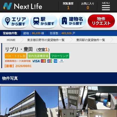
閲覧履歴
お気に入り
1
0
登録物件数
建物：
86,039
棟
部屋数：
483,926
戸
HOME
東京都日野市の賃貸物件一覧
豊田駅の賃貸物件一覧
リブリ・豊田
1
（空室
）
バス・トイレ別
室内洗濯機置場
フローリング
【新着】2026/08/01
物件写真