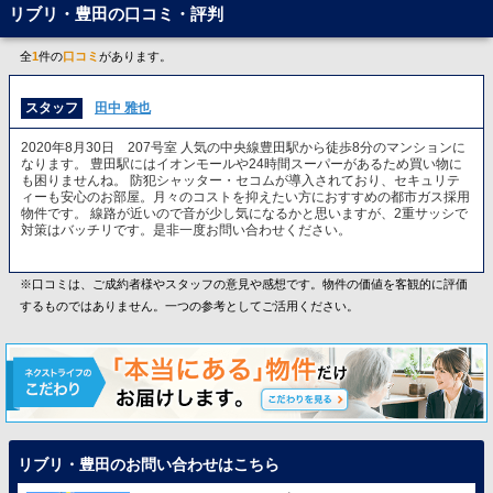
リブリ・豊田の口コミ・評判
全
1
件の
口コミ
があります。
スタッフ
田中 雅也
2020年8月30日 207号室 人気の中央線豊田駅から徒歩8分のマンションに
なります。 豊田駅にはイオンモールや24時間スーパーがあるため買い物に
も困りませんね。 防犯シャッター・セコムが導入されており、セキュリテ
ィーも安心のお部屋。月々のコストを抑えたい方におすすめの都市ガス採用
物件です。 線路が近いので音が少し気になるかと思いますが、2重サッシで
対策はバッチリです。是非一度お問い合わせください。
※口コミは、ご成約者様やスタッフの意見や感想です。物件の価値を客観的に評価
するものではありません。一つの参考としてご活用ください。
リブリ・豊田のお問い合わせはこちら