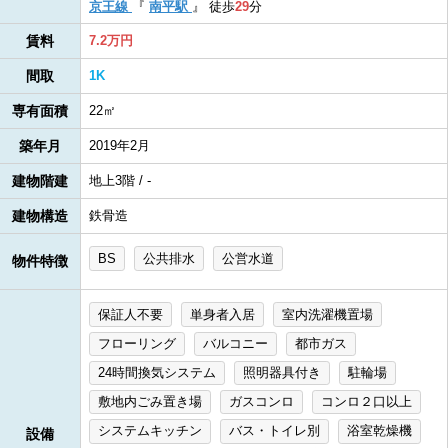
京王線
『
南平駅
』
徒歩
29
分
賃料
7.2万円
間取
1K
専有面積
22㎡
築年月
2019年2月
建物階建
地上3階 / -
建物構造
鉄骨造
BS
公共排水
公営水道
物件特徴
保証人不要
単身者入居
室内洗濯機置場
フローリング
バルコニー
都市ガス
24時間換気システム
照明器具付き
駐輪場
敷地内ごみ置き場
ガスコンロ
コンロ２口以上
システムキッチン
バス・トイレ別
浴室乾燥機
設備