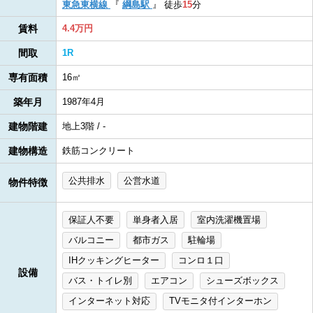
東急東横線
『
綱島駅
』
徒歩
15
分
賃料
4.4万円
間取
1R
専有面積
16㎡
築年月
1987年4月
建物階建
地上3階 / -
建物構造
鉄筋コンクリート
公共排水
公営水道
物件特徴
保証人不要
単身者入居
室内洗濯機置場
バルコニー
都市ガス
駐輪場
IHクッキングヒーター
コンロ１口
設備
バス・トイレ別
エアコン
シューズボックス
インターネット対応
TVモニタ付インターホン