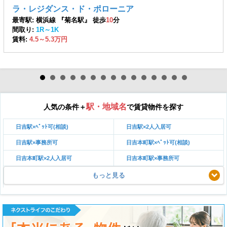
ラ・レジダンス・ド・ポローニア
最寄駅: 横浜線 『菊名駅』 徒歩
10
分
間取り:
1R～1K
賃料:
4.5～5.3万円
駅・地域名
人気の条件＋
で賃貸物件を探す
日吉駅×ﾍﾟｯﾄ可(相談)
日吉駅×2人入居可
日吉駅×事務所可
日吉本町駅×ﾍﾟｯﾄ可(相談)
日吉本町駅×2人入居可
日吉本町駅×事務所可
もっと見る