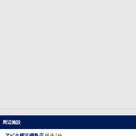
周辺施設
アピタ横浜綱島店
徒歩
7
分