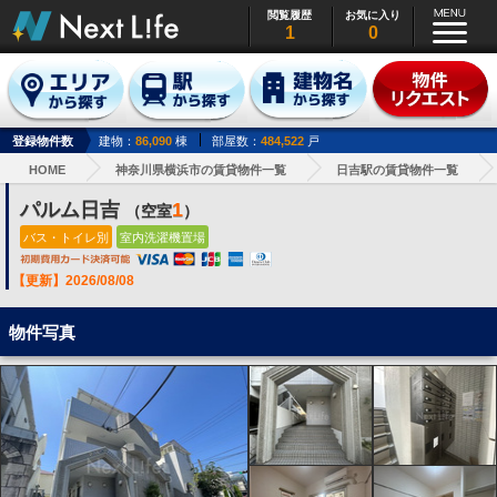
閲覧履歴
お気に入り
1
0
登録物件数
建物：
86,090
棟
部屋数：
484,522
戸
HOME
神奈川県横浜市の賃貸物件一覧
日吉駅の賃貸物件一覧
パルム日吉
1
（空室
）
バス・トイレ別
室内洗濯機置場
【更新】2026/08/08
物件写真