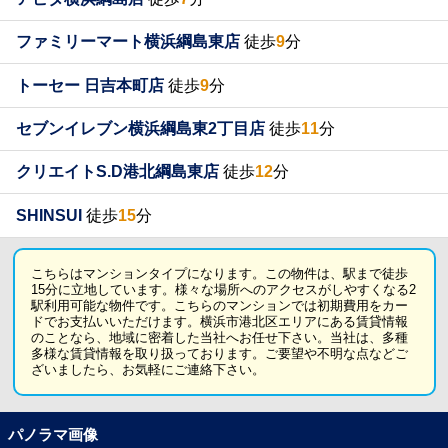
ファミリーマート横浜綱島東店
徒歩
9
分
トーセー 日吉本町店
徒歩
9
分
セブンイレブン横浜綱島東2丁目店
徒歩
11
分
クリエイトS.D港北綱島東店
徒歩
12
分
SHINSUI
徒歩
15
分
こちらはマンションタイプになります。この物件は、駅まで徒歩
15分に立地しています。様々な場所へのアクセスがしやすくなる2
駅利用可能な物件です。こちらのマンションでは初期費用をカー
ドでお支払いいただけます。横浜市港北区エリアにある賃貸情報
のことなら、地域に密着した当社へお任せ下さい。当社は、多種
多様な賃貸情報を取り扱っております。ご要望や不明な点などご
ざいましたら、お気軽にご連絡下さい。
パノラマ画像