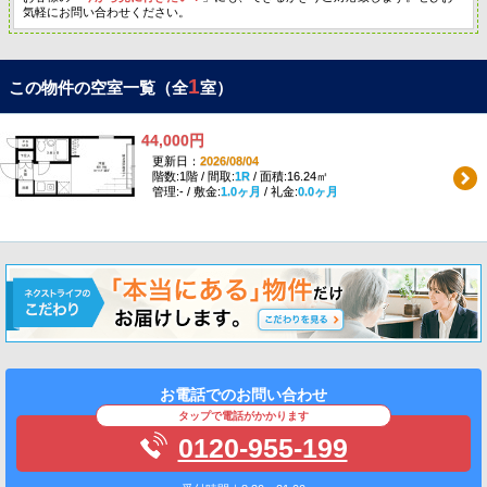
気軽にお問い合わせください。
1
この物件の空室一覧（全
室）
44,000円
更新日：
2026/08/04
階数:1階 / 間取:
1R
/ 面積:16.24㎡
管理:- / 敷金:
1.0ヶ月
/ 礼金:
0.0ヶ月
お電話でのお問い合わせ
タップで電話がかかります
0120-955-199