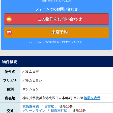
受付時間｜8:30～21:00
フォームでのお問い合わせ
この物件をお問い合わせ
来店予約
フォームからは24時間365日受付しています。
物件概要
物件名
パルム日吉
フリガナ
パルムヒヨシ
種別
マンション
所在地
神奈川県横浜市港北区日吉本町4丁目2-38
地図を表示
東急東横線
『
日吉駅
』
徒歩
15
分
交通
グリーンライン
『
日吉本町駅
』
徒歩
12
分