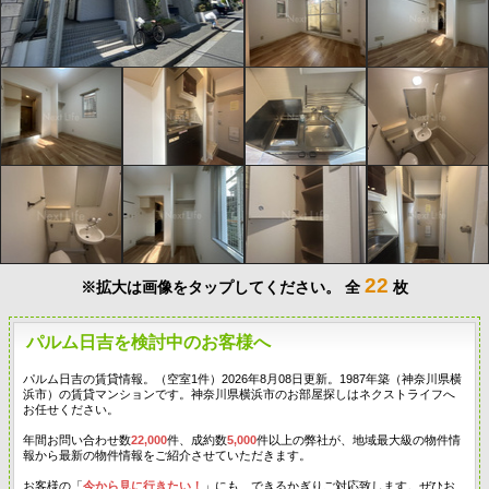
22
※拡大は画像をタップしてください。
全
枚
パルム日吉を検討中のお客様へ
パルム日吉の賃貸情報。（空室1件）2026年8月08日更新。1987年築（神奈川県横
浜市）の賃貸マンションです。神奈川県横浜市のお部屋探しはネクストライフへ
お任せください。
年間お問い合わせ数
22,000
件、成約数
5,000
件以上の弊社が、地域最大級の物件情
報から最新の物件情報をご紹介させていただきます。
お客様の「
今から見に行きたい！
」にも、できるかぎりご対応致します。ぜひお