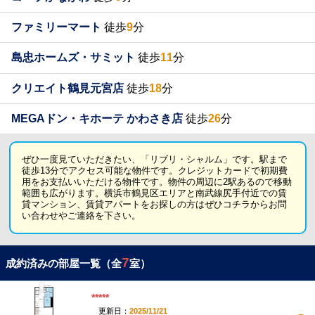
ファミリーマート
徒歩
9
分
島忠ホームズ・サミット
徒歩
11
分
クリエイト鶴見元宮店
徒歩
18
分
MEGAドン・キホーテ かわさき店
徒歩
26
分
ぜひ一度見ていただきたい、「リブリ・シャルム」です。駅まで
徒歩13分でアクセス可能な物件です。クレジットカードで初期費
用をお支払いいただける物件です。物件の周辺に2駅あるので移動
範囲も広がります。横浜市鶴見区エリアと南武線尻手付近での賃
貸マンション、賃貸アパートをお探しの方はぜひコチラからお問
い合わせやご連絡を下さい。
7
成約済みの部屋一覧（全
室）
*****
更新日：
2025/11/21