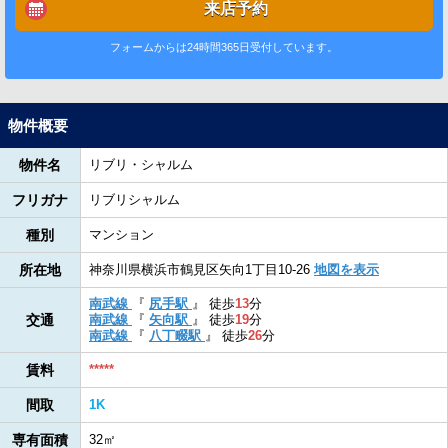
来店予約
フォームからは24時間365日受付しています。
物件概要
物件名
リブリ・シャルム
フリガナ
リブリシャルム
種別
マンション
所在地
神奈川県横浜市鶴見区矢向1丁目10-26
地図を表示
南武線
『
尻手駅
』
徒歩
13
分
交通
南武線
『
矢向駅
』
徒歩
19
分
南武線
『
八丁畷駅
』
徒歩
26
分
賃料
*****
間取
1K
専有面積
32㎡