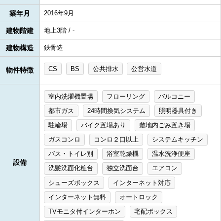
築年月
2016年9月
建物階建
地上3階 / -
建物構造
鉄骨造
CS
BS
公共排水
公営水道
物件特徴
室内洗濯機置場
フローリング
バルコニー
都市ガス
24時間換気システム
照明器具付き
駐輪場
バイク置場あり
敷地内ごみ置き場
ガスコンロ
コンロ２口以上
システムキッチン
バス・トイレ別
浴室乾燥機
温水洗浄便座
設備
洗髪洗面化粧台
独立洗面台
エアコン
シューズボックス
インターネット対応
インターネット無料
オートロック
TVモニタ付インターホン
宅配ボックス