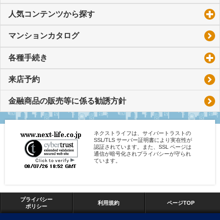
人気コンテンツから探す
click to expand contents
マンションカタログ
各種手続き
click to expand contents
来店予約
金融商品の販売等に係る勧誘方針
ネクストライフは、サイバートラストの
SSL/TLS サーバー証明書により実在性が
認証されています。また、SSL ページは
通信が暗号化されプライバシーが守られ
ています。
プライバシー
利用規約
ページTOP
ポリシー