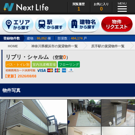
閲覧履歴
お気に入り
1
0
登録物件数
建物：
86,052
棟
部屋数：
484,174
戸
HOME
神奈川県横浜市の賃貸物件一覧
尻手駅の賃貸物件一覧
リブリ・シャルム
0
（空室
）
バス・トイレ別
室内洗濯機置場
フローリング
【更新】2026/08/08
物件写真