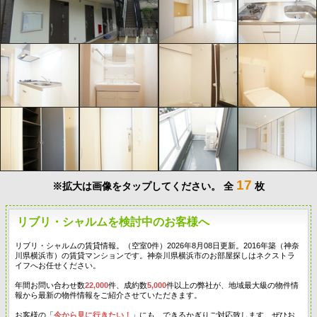
17
※拡大は画像をタップしてください。
全
枚
リブリ・シャルムを検討中のお客様へ
リブリ・シャルムの賃貸情報。（空室0件）2026年8月08日更新。2016年築（神奈
川県横浜市）の賃貸マンションです。神奈川県横浜市のお部屋探しはネクストラ
イフへお任せください。
年間お問い合わせ数
22,000
件、成約数
5,000
件以上の弊社が、地域最大級の物件情
報から最新の物件情報をご紹介させていただきます。
お客様の「
今から見に行きたい！
」にも、できるかぎりご対応致します。ぜひお