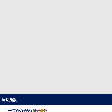
周辺施設
コープかながわ
徒歩
9
分