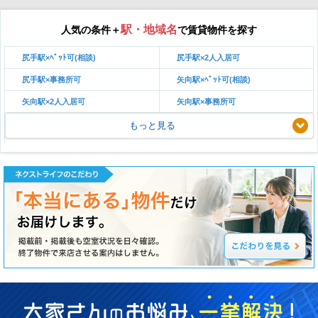
駅・地域名
人気の条件＋
で賃貸物件を探す
尻手駅×ﾍﾟｯﾄ可(相談)
尻手駅×2人入居可
尻手駅×事務所可
矢向駅×ﾍﾟｯﾄ可(相談)
矢向駅×2人入居可
矢向駅×事務所可
もっと見る