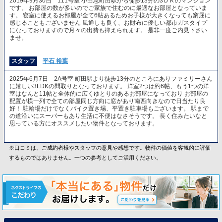
2019年9月30日 111号室 小田急町田駅から徒歩13分の3ＤＫのマンション
です。 お部屋の数が多いのでご家族で住むのに最適なお部屋となっていま
す。 寝室に使えるお部屋が全て6帖あるためお子様が大きくなっても窮屈に
感じることもございません 風通しも良く、お財布に優しい都市ガスタイプ
になっておりますので月々の出費も抑えられます。 是非一度ご内見下さい
ませ。
スタッフ
平石 裕葉
2025年6月7日 2A号室 町田駅より徒歩13分のところにありファミリーさん
に嬉しい3LDKの間取りとなっております。 洋室2つは約6帖、もう1つの洋
室はなんと11帖と全体的に広くゆとりのあるお部屋になっており お部屋の
配置が横一列で全ての部屋同じ方向に窓があり南西向きなので日当たり良
好！ 駐輪場だけでなくバイク置き場、平置き駐車場もございます。 駅まで
の道沿いにスーパーもあり生活に不便はなさそうです。 長く住みたいなと
思っている方にオススメしたい物件となっております。
※口コミは、ご成約者様やスタッフの意見や感想です。物件の価値を客観的に評価
するものではありません。一つの参考としてご活用ください。