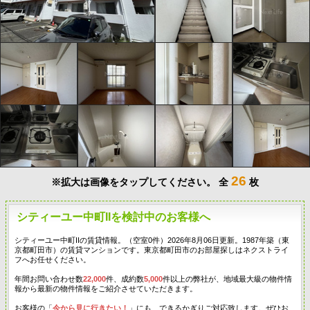
26
※拡大は画像をタップしてください。
全
枚
シティーユー中町IIを検討中のお客様へ
シティーユー中町IIの賃貸情報。（空室0件）2026年8月06日更新。1987年築（東
京都町田市）の賃貸マンションです。東京都町田市のお部屋探しはネクストライ
フへお任せください。
年間お問い合わせ数
22,000
件、成約数
5,000
件以上の弊社が、地域最大級の物件情
報から最新の物件情報をご紹介させていただきます。
お客様の「
今から見に行きたい！
」にも、できるかぎりご対応致します。ぜひお