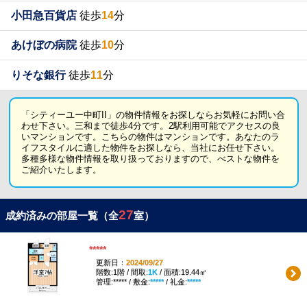
小田急百貨店
徒歩
14
分
あけぼの病院
徒歩
10
分
りそな銀行
徒歩
11
分
「シティーユー中町II」の物件情報をお探しならお気軽にお問い合
わせ下さい。三和まで徒歩4分です。2駅利用可能でアクセスの良
いマンションです。こちらの物件はマンションです。あなたのラ
イフスタイルに適した物件をお探しなら、当社にお任せ下さい。
多種多様な物件情報を取り扱っておりますので、べストな物件を
ご紹介いたします。
27
成約済みの部屋一覧（全
室）
*****
更新日：
2024/09/27
階数:1階 / 間取:
1K
/ 面積:19.44㎡
管理:***** / 敷金:
*****
/ 礼金:
*****