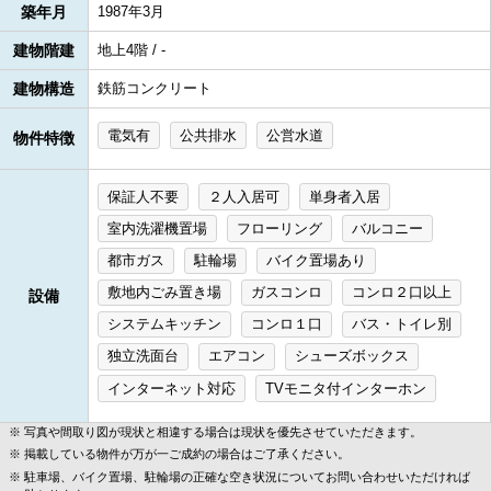
築年月
1987年3月
建物階建
地上4階 / -
建物構造
鉄筋コンクリート
電気有
公共排水
公営水道
物件特徴
保証人不要
２人入居可
単身者入居
室内洗濯機置場
フローリング
バルコニー
都市ガス
駐輪場
バイク置場あり
敷地内ごみ置き場
ガスコンロ
コンロ２口以上
設備
システムキッチン
コンロ１口
バス・トイレ別
独立洗面台
エアコン
シューズボックス
インターネット対応
TVモニタ付インターホン
写真や間取り図が現状と相違する場合は現状を優先させていただきます。
掲載している物件が万が一ご成約の場合はご了承ください。
駐車場、バイク置場、駐輪場の正確な空き状況についてお問い合わせいただければ