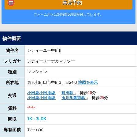
来店予約
フォームからは24時間365日受付しています。
物件概要
物件名
シティーユー中町II
フリガナ
シティーユーナカマチツー
種別
マンション
所在地
東京都町田市中町3丁目24-8
地図を表示
小田急小田原線
『
町田駅
』
徒歩
10
分
交通
小田急小田原線
『
玉川学園前駅
』
徒歩
25
分
賃料
*****
間取
1K～3LDK
専有面積
19～77㎡