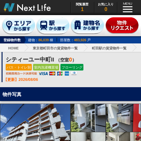
閲覧履歴
お気に入り
1
0
登録物件数
建物：
86,039
棟
部屋数：
483,926
戸
HOME
東京都町田市の賃貸物件一覧
町田駅の賃貸物件一覧
シティーユー中町II
0
（空室
）
バス・トイレ別
室内洗濯機置場
フローリング
【更新】2026/08/06
物件写真