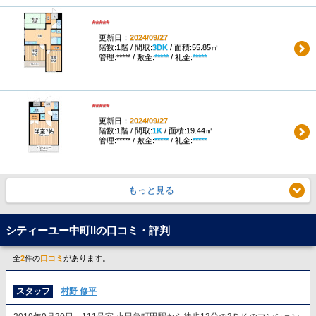
*****
更新日：
2024/09/27
階数:1階 / 間取:
3DK
/ 面積:55.85㎡
管理:***** / 敷金:
*****
/ 礼金:
*****
*****
更新日：
2024/09/27
階数:1階 / 間取:
1K
/ 面積:19.44㎡
管理:***** / 敷金:
*****
/ 礼金:
*****
もっと見る
シティーユー中町IIの口コミ・評判
全
2
件の
口コミ
があります。
スタッフ
村野 修平