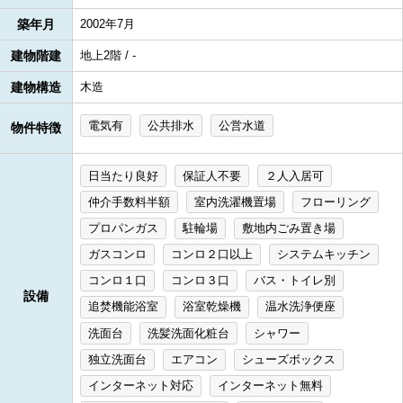
築年月
2002年7月
建物階建
地上2階 / -
建物構造
木造
電気有
公共排水
公営水道
物件特徴
日当たり良好
保証人不要
２人入居可
仲介手数料半額
室内洗濯機置場
フローリング
プロパンガス
駐輪場
敷地内ごみ置き場
ガスコンロ
コンロ２口以上
システムキッチン
コンロ１口
コンロ３口
バス・トイレ別
設備
追焚機能浴室
浴室乾燥機
温水洗浄便座
洗面台
洗髪洗面化粧台
シャワー
独立洗面台
エアコン
シューズボックス
インターネット対応
インターネット無料