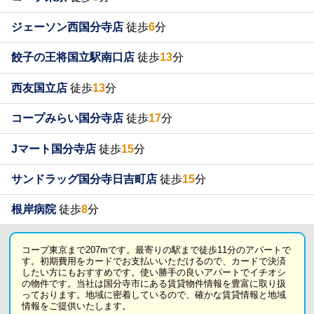
ジェーソン西国分寺店
徒歩
6
分
餃子の王将国立駅南口店
徒歩
13
分
西友国立店
徒歩
13
分
コープみらい国分寺店
徒歩
17
分
Jマート国分寺店
徒歩
15
分
サンドラッグ国分寺日吉町店
徒歩
15
分
根岸病院
徒歩
8
分
コープ東京まで207mです。最寄りの駅まで徒歩11分のアパートで
す。初期費用をカードでお支払いいただけるので、カードで決済
したい方にもおすすめです。使い勝手の良いアパートでイチオシ
の物件です。当社は国分寺市にある賃貸物件情報を豊富に取り扱
っております。地域に密着しているので、確かな賃貸情報と地域
情報をご提供いたします。