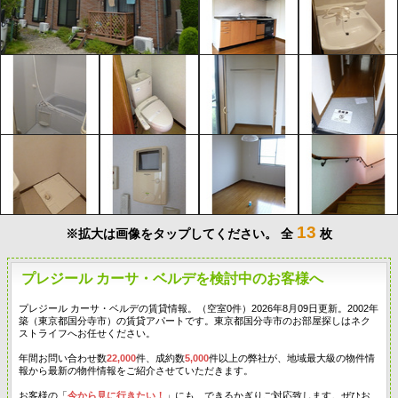
13
※拡大は画像をタップしてください。
全
枚
プレジール カーサ・ベルデを検討中のお客様へ
プレジール カーサ・ベルデの賃貸情報。（空室0件）2026年8月09日更新。2002年
築（東京都国分寺市）の賃貸アパートです。東京都国分寺市のお部屋探しはネク
ストライフへお任せください。
年間お問い合わせ数
22,000
件、成約数
5,000
件以上の弊社が、地域最大級の物件情
報から最新の物件情報をご紹介させていただきます。
お客様の「
今から見に行きたい！
」にも、できるかぎりご対応致します。ぜひお