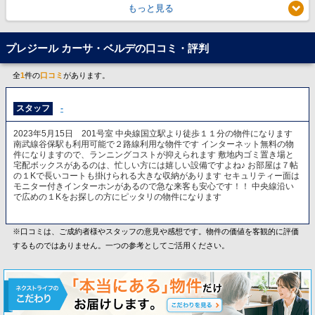
もっと見る
プレジール カーサ・ベルデの口コミ・評判
全
1
件の
口コミ
があります。
スタッフ
-
2023年5月15日 201号室 中央線国立駅より徒歩１１分の物件になります
南武線谷保駅も利用可能で２路線利用な物件です インターネット無料の物
件になりますので、ランニングコストが抑えられます 敷地内ゴミ置き場と
宅配ボックスがあるのは、忙しい方には嬉しい設備ですよね♪ お部屋は７帖
の１Kで長いコートも掛けられる大きな収納があります セキュリティー面は
モニター付きインターホンがあるので急な来客も安心です！！ 中央線沿い
で広めの１Kをお探しの方にピッタリの物件になります
※口コミは、ご成約者様やスタッフの意見や感想です。物件の価値を客観的に評価
するものではありません。一つの参考としてご活用ください。