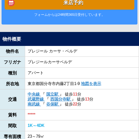
来店予約
フォームからは24時間365日受付しています。
物件概要
物件名
プレジール カーサ・ベルデ
フリガナ
プレジールカーサベルデ
種別
アパート
所在地
東京都国分寺市内藤2丁目1-9
地図を表示
中央線
『
国立駅
』
徒歩
11
分
交通
武蔵野線
『
西国分寺駅
』
徒歩
13
分
南武線
『
谷保駅
』
徒歩
22
分
賃料
*****
間取
1K～4DK
専有面積
23～79㎡