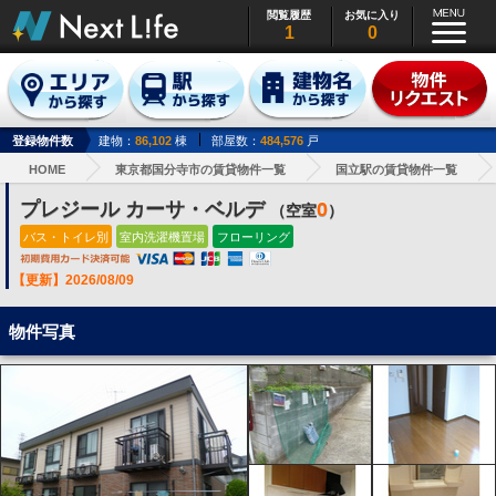
閲覧履歴
お気に入り
1
0
登録物件数
建物：
86,102
棟
部屋数：
484,576
戸
HOME
東京都国分寺市の賃貸物件一覧
国立駅の賃貸物件一覧
プレジール カーサ・ベルデ
0
（空室
）
バス・トイレ別
室内洗濯機置場
フローリング
【更新】2026/08/09
物件写真