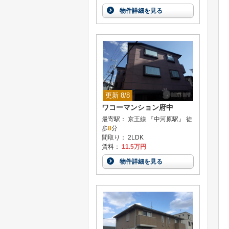
物件詳細を見る
更新 8/8
ワコーマンション府中
最寄駅： 京王線 『中河原駅』 徒
歩
8
分
間取り： 2LDK
賃料：
11.5万円
物件詳細を見る