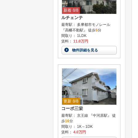
新着 8/8
ルチェンテ
最寄駅： 多摩都市モノレール
『高幡不動駅』 徒歩
5
分
間取り： 1LDK
賃料：
11.0万円
物件詳細を見る
更新 8/8
コーポ三栄
最寄駅： 京王線 『中河原駅』 徒
歩
16
分
間取り： 1K～1DK
賃料：
4.0万円