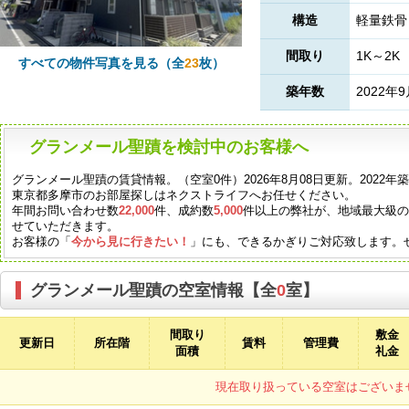
構造
軽量鉄骨
間取り
1K～2K
すべての物件写真を見る（全
23
枚）
築年数
2022年
グランメール聖蹟を検討中のお客様へ
グランメール聖蹟の賃貸情報。（空室0件）2026年8月08日更新。2022
東京都多摩市のお部屋探しはネクストライフへお任せください。
年間お問い合わせ数
22,000
件、成約数
5,000
件以上の弊社が、地域最大級
せていただきます。
お客様の「
今から見に行きたい！
」にも、できるかぎりご対応致します。
グランメール聖蹟の空室情報【全
0
室】
間取り
敷金
更新日
所在階
賃料
管理費
面積
礼金
現在取り扱っている空室はございま