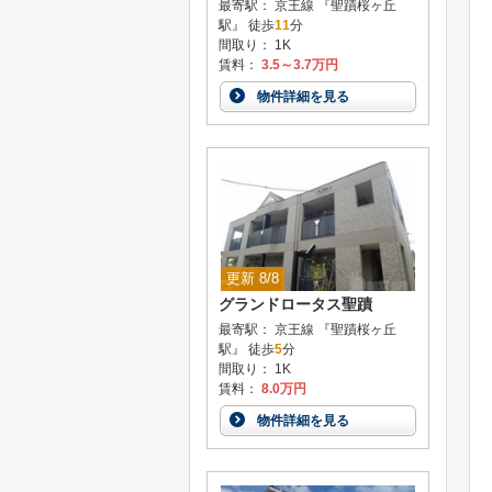
最寄駅： 京王線 『聖蹟桜ヶ丘
駅』 徒歩
11
分
間取り： 1K
賃料：
3.5～3.7万円
物件詳細を見る
更新 8/8
グランドロータス聖蹟
最寄駅： 京王線 『聖蹟桜ヶ丘
駅』 徒歩
5
分
間取り： 1K
賃料：
8.0万円
物件詳細を見る