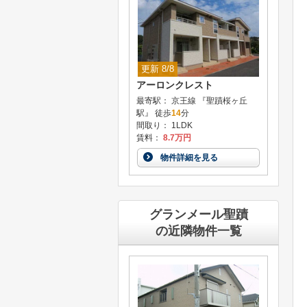
更新 8/8
アーロンクレスト
最寄駅： 京王線 『聖蹟桜ヶ丘
駅』 徒歩
14
分
間取り： 1LDK
賃料：
8.7万円
物件詳細を見る
グランメール聖蹟
の近隣物件一覧