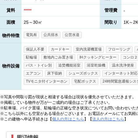
賃料
管理費
*****
-
面積
25～30㎡
間取り
1K～2
電気有
公共排水
公営水道
物件特徴
保証人不要
カードキー
室内洗濯機置場
フローリング
駐輪場
敷地内ごみ置き場
IHクッキングヒーター
コンロ２
バス・トイレ別
追焚機能浴室
浴室乾燥機
温水洗浄便座
物件設備
エアコン
床下収納
シューズボックス
インターネット対応
TVモニタ付インターホン
宅配ボックス
24時間緊急通報シス
※写真や間取り図が現状と相違する場合は現状を優先させていただきます。
※掲載している物件が万が一ご成約の場合はご了承ください。
※駐車場、バイク置場、駐輪場の正確な空き状況についてお問い合わせいた
※こちら以外にも空室がある場合がございます。お電話かメールにてお気軽
※この建物へ申込手続きは【
個人の方はこちら
】【
法人の方はこちら
】
周辺情報