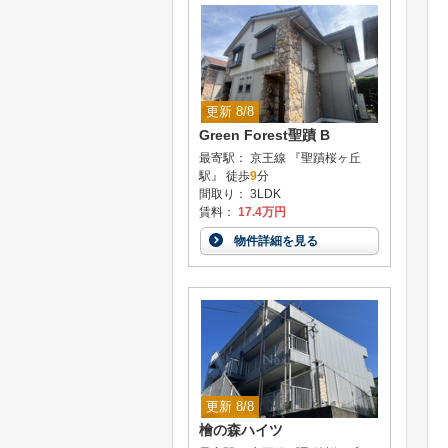
更新 8/8
Green Forest聖蹟 B
最寄駅： 京王線 『聖蹟桜ヶ丘
駅』 徒歩
9
分
間取り： 3LDK
賃料：
17.4万円
物件詳細を見る
更新 8/8
檜の森ハイツ