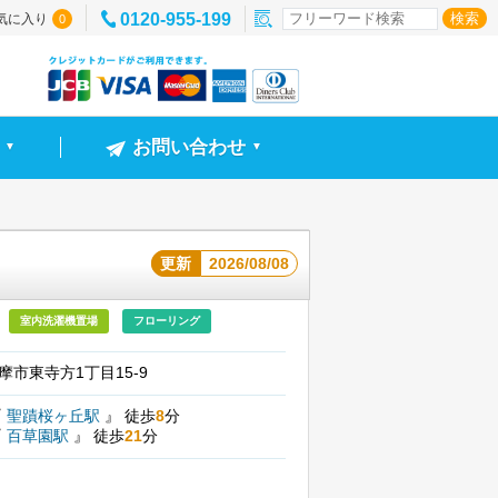
0120-955-199
気に入り
0
お問い合わせ
▼
▼
更新
2026/08/08
室内洗濯機置場
フローリング
摩市東寺方1丁目15-9
『
聖蹟桜ヶ丘駅
』
徒歩
8
分
『
百草園駅
』
徒歩
21
分