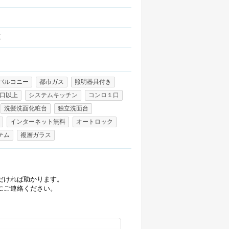
K
バルコニー
都市ガス
照明器具付き
口以上
システムキッチン
コンロ１口
洗髪洗面化粧台
独立洗面台
インターネット無料
オートロック
テム
複層ガラス
だければ助かります。
にご連絡ください。