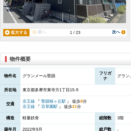
前へ
次へ
1 / 23
物件概要
フリガ
物件名
グランメール聖蹟
グラン
ナ
所在地
東京都多摩市東寺方1丁目15-9
京王線
『
聖蹟桜ヶ丘駅
』
徒歩
8
分
交通
京王線
『
百草園駅
』
徒歩
21
分
構造
軽量鉄骨
総階数
3階
築年月
2022年9月
総戸数
-