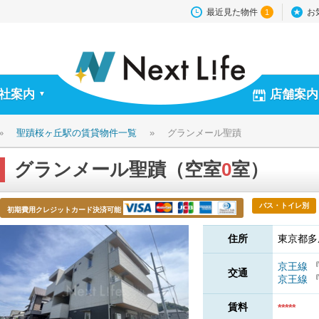
最近見た物件
お
1
社案内
店舗案内
▼
»
聖蹟桜ヶ丘駅の賃貸物件一覧
»
グランメール聖蹟
グランメール聖蹟（空室
0
室）
バス・トイレ別
初期費用クレジットカード決済可能
住所
東京都多
京王線
交通
京王線
賃料
*****