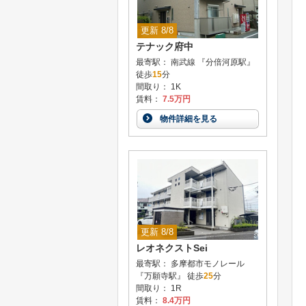
更新 8/8
テナック府中
最寄駅： 南武線 『分倍河原駅』
徒歩
15
分
間取り： 1K
賃料：
7.5万円
物件詳細を見る
更新 8/8
レオネクストSei
最寄駅： 多摩都市モノレール
『万願寺駅』 徒歩
25
分
間取り： 1R
賃料：
8.4万円