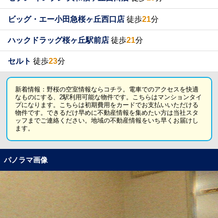
ビッグ・エー小田急桜ヶ丘西口店
徒歩
21
分
ハックドラッグ桜ヶ丘駅前店
徒歩
21
分
セルト
徒歩
23
分
新着情報：野桜の空室情報ならコチラ。電車でのアクセスを快適
なものにする、2駅利用可能な物件です。こちらはマンションタイ
プになります。こちらは初期費用をカードでお支払いいただける
物件です。できるだけ早めに不動産情報を集めたい方は当社スタ
ッフまでご連絡ください。地域の不動産情報をいち早くお届けし
ます。
パノラマ画像