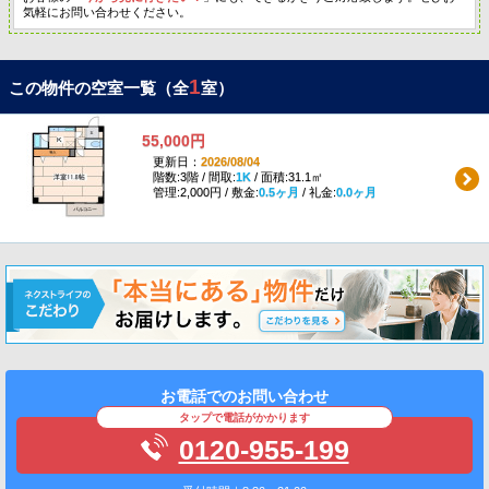
気軽にお問い合わせください。
1
この物件の空室一覧（全
室）
55,000円
更新日：
2026/08/04
階数:3階 / 間取:
1K
/ 面積:31.1㎡
管理:2,000円 / 敷金:
0.5ヶ月
/ 礼金:
0.0ヶ月
お電話でのお問い合わせ
タップで電話がかかります
0120-955-199