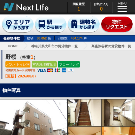
閲覧履歴
お気に入り
1
0
登録物件数
建物：
86,052
棟
部屋数：
484,174
戸
HOME
神奈川県大和市の賃貸物件一覧
高座渋谷駅の賃貸物件一覧
野桜
1
（空室
）
バス・トイレ別
室内洗濯機置場
フローリング
【更新】2026/08/07
物件写真