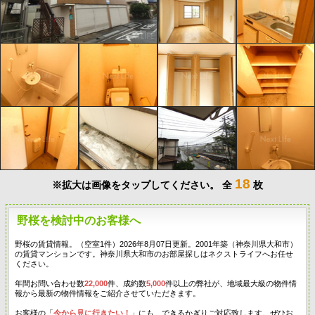
18
※拡大は画像をタップしてください。
全
枚
野桜を検討中のお客様へ
野桜の賃貸情報。（空室1件）2026年8月07日更新。2001年築（神奈川県大和市）
の賃貸マンションです。神奈川県大和市のお部屋探しはネクストライフへお任せ
ください。
年間お問い合わせ数
22,000
件、成約数
5,000
件以上の弊社が、地域最大級の物件情
報から最新の物件情報をご紹介させていただきます。
お客様の「
今から見に行きたい！
」にも、できるかぎりご対応致します。ぜひお