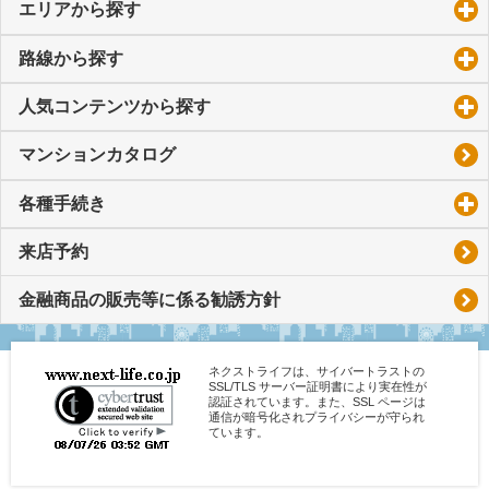
エリアから探す
click to expand contents
路線から探す
click to expand contents
人気コンテンツから探す
click to expand contents
マンションカタログ
各種手続き
click to expand contents
来店予約
金融商品の販売等に係る勧誘方針
ネクストライフは、サイバートラストの
SSL/TLS サーバー証明書により実在性が
認証されています。また、SSL ページは
通信が暗号化されプライバシーが守られ
ています。