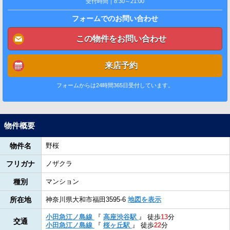
受付時間｜8:30～21:00
フォームでのお問い合わせ
この物件をお問い合わせ
来店予約
フォームからは24時間365日受付しています。
物件概要
物件名
野桜
フリガナ
ノザクラ
種別
マンション
所在地
神奈川県大和市福田3595-6
地図を表示
小田急江ノ島線
『
高座渋谷駅
』
徒歩
13
分
交通
小田急江ノ島線
『
桜ヶ丘駅
』
徒歩
22
分