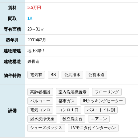
賃料
5.5万円
間取
1K
専有面積
23～31㎡
築年月
2001年2月
建物階建
地上3階 / -
建物構造
鉄骨造
電気有
BS
公共排水
公営水道
物件特徴
高齢者相談
室内洗濯機置場
フローリング
バルコニー
都市ガス
IHクッキングヒーター
電気コンロ
コンロ１口
バス・トイレ別
設備
温水洗浄便座
独立洗面台
エアコン
シューズボックス
TVモニタ付インターホン