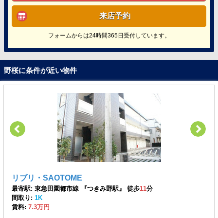
来店予約
フォームからは24時間365日受付しています。
野桜に条件が近い物件
リブリ・SAOTOME
最寄駅: 東急田園都市線 『つきみ野駅』 徒歩
11
分
間取り:
1K
賃料:
7.3万円