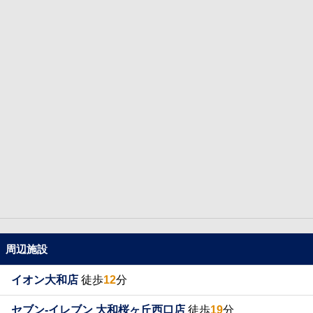
周辺施設
イオン大和店
徒歩
12
分
セブン-イレブン 大和桜ヶ丘西口店
徒歩
19
分