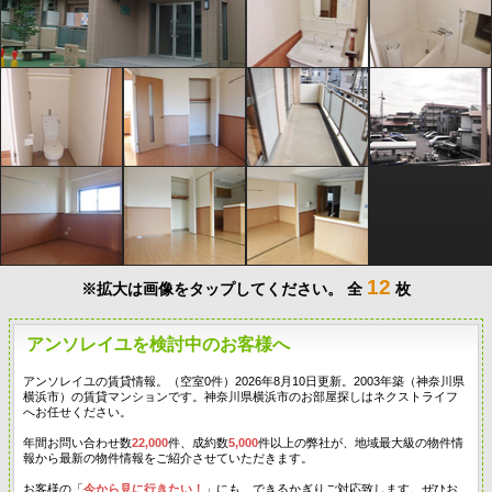
12
※拡大は画像をタップしてください。
全
枚
アンソレイユを検討中のお客様へ
アンソレイユの賃貸情報。（空室0件）2026年8月10日更新。2003年築（神奈川県
横浜市）の賃貸マンションです。神奈川県横浜市のお部屋探しはネクストライフ
へお任せください。
年間お問い合わせ数
22,000
件、成約数
5,000
件以上の弊社が、地域最大級の物件情
報から最新の物件情報をご紹介させていただきます。
お客様の「
今から見に行きたい！
」にも、できるかぎりご対応致します。ぜひお