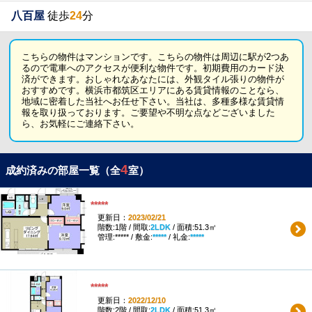
八百屋
徒歩
24
分
こちらの物件はマンションです。こちらの物件は周辺に駅が2つあ
るので電車へのアクセスが便利な物件です。初期費用のカード決
済ができます。おしゃれなあなたには、外観タイル張りの物件が
おすすめです。横浜市都筑区エリアにある賃貸情報のことなら、
地域に密着した当社へお任せ下さい。当社は、多種多様な賃貸情
報を取り扱っております。ご要望や不明な点などございました
ら、お気軽にご連絡下さい。
4
成約済みの部屋一覧（全
室）
*****
更新日：
2023/02/21
階数:1階 / 間取:
2LDK
/ 面積:51.3㎡
管理:***** / 敷金:
*****
/ 礼金:
*****
*****
更新日：
2022/12/10
階数:2階 / 間取:
2LDK
/ 面積:51.3㎡