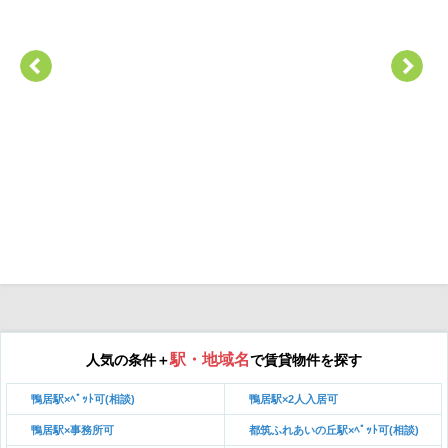
駅・地域名
人気の条件＋
で賃貸物件を探す
鴨居駅×ﾍﾟｯﾄ可(相談)
鴨居駅×2人入居可
鴨居駅×事務所可
都筑ふれあいの丘駅×ﾍﾟｯﾄ可(相談)