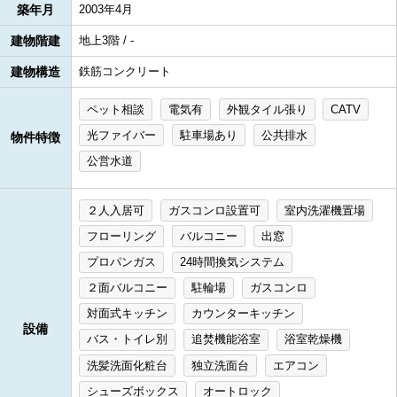
築年月
2003年4月
建物階建
地上3階 / -
建物構造
鉄筋コンクリート
ペット相談
電気有
外観タイル張り
CATV
光ファイバー
駐車場あり
公共排水
物件特徴
公営水道
２人入居可
ガスコンロ設置可
室内洗濯機置場
フローリング
バルコニー
出窓
プロパンガス
24時間換気システム
２面バルコニー
駐輪場
ガスコンロ
対面式キッチン
カウンターキッチン
設備
バス・トイレ別
追焚機能浴室
浴室乾燥機
洗髪洗面化粧台
独立洗面台
エアコン
シューズボックス
オートロック