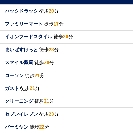
ハックドラック
徒歩
20
分
ファミリーマート
徒歩
17
分
イオンフードスタイル
徒歩
20
分
まいばすけっと
徒歩
23
分
スマイル薬局
徒歩
20
分
ローソン
徒歩
21
分
ガスト
徒歩
21
分
クリーニング
徒歩
21
分
セブンイレブン
徒歩
23
分
バーミヤン
徒歩
22
分