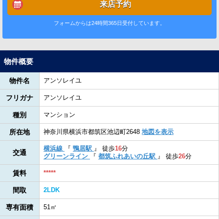
来店予約
フォームからは24時間365日受付しています。
物件概要
物件名
アンソレイユ
フリガナ
アンソレイユ
種別
マンション
所在地
神奈川県横浜市都筑区池辺町2648
地図を表示
横浜線
『
鴨居駅
』
徒歩
16
分
交通
グリーンライン
『
都筑ふれあいの丘駅
』
徒歩
26
分
賃料
*****
間取
2LDK
専有面積
51㎡