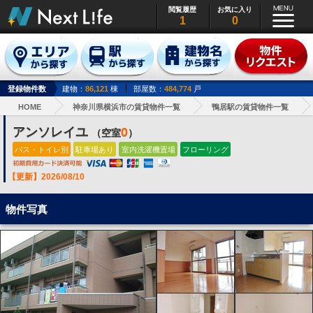
閲覧履歴
お気に入り
1
0
登録物件数
建物：
86,121
棟
部屋数：
484,774
戸
HOME
神奈川県横浜市の賃貸物件一覧
鴨居駅の賃貸物件一覧
アンソレイユ
0
（空室
）
バス・トイレ別
駐車場あり
室内洗濯機置場
フローリング
【更新】2026/08/10
物件写真