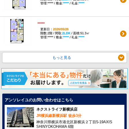
管理:***** / 敷金:
*****
/ 礼金:
*****
*****
更新日：
2026/05/26
階数:2階 / 間取:
2LDK
/ 面積:51.3㎡
管理:***** / 敷金:
*****
/ 礼金:
*****
もっと見る
アンソレイユのお問い合わせはこちら
ネクストライフ新横浜店
JR横浜線新横浜駅 徒歩3分
神奈川県横浜市港北区新横浜２丁目5-19AXIS
SHINYOKOHAMA 6階