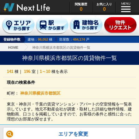
閲覧履歴
お気に入り
0
0
登録物件数
建物：
86,052
棟
部屋数：
484,174
戸
HOME
神奈川県横浜市都筑区の賃貸物件一覧
神奈川県横浜市都筑区の賃貸物件一覧
141
棟｜
196
室｜
1～10
棟を表示
現在の検索条件
町村：
神奈川県横浜市都筑区
東京・神奈川・千葉の賃貸マンション・アパートの空室情報を一覧表
示しています。地元不動産会社が調査・取材した詳細な物件情報、建
物動画、口コミを掲載していますので、お客様の条件と感性に合った
理想のお部屋が探せます。
エリアを変更