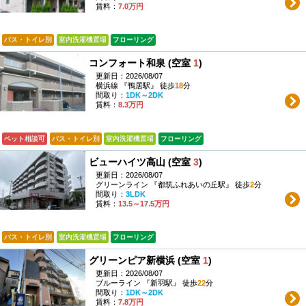
賃料：
7.0万円
バス・トイレ別
室内洗濯機置場
フローリング
コンフォート和泉 (空室
1
)
更新日：2026/08/07
横浜線 『鴨居駅』 徒歩
18
分
間取り：
1DK～2DK
賃料：
8.3万円
ペット相談可
バス・トイレ別
室内洗濯機置場
フローリング
ビューハイツ高山 (空室
3
)
更新日：2026/08/07
グリーンライン 『都筑ふれあいの丘駅』 徒歩
2
分
間取り：
3LDK
賃料：
13.5～17.5万円
バス・トイレ別
室内洗濯機置場
フローリング
グリーンピア新横浜 (空室
1
)
更新日：2026/08/07
ブルーライン 『新羽駅』 徒歩
22
分
間取り：
1DK～2DK
賃料：
7.8万円