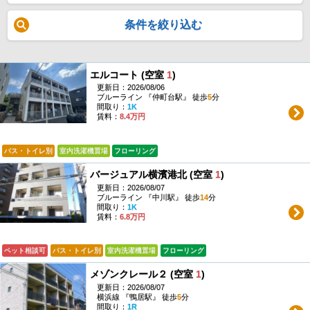
条件を絞り込む
エルコート (空室
1
)
更新日：2026/08/06
ブルーライン 『仲町台駅』 徒歩
5
分
間取り：
1K
賃料：
8.4万円
バス・トイレ別
室内洗濯機置場
フローリング
バージュアル横濱港北 (空室
1
)
更新日：2026/08/07
ブルーライン 『中川駅』 徒歩
14
分
間取り：
1K
賃料：
6.8万円
ペット相談可
バス・トイレ別
室内洗濯機置場
フローリング
メゾンクレール２ (空室
1
)
更新日：2026/08/07
横浜線 『鴨居駅』 徒歩
5
分
間取り：
1R