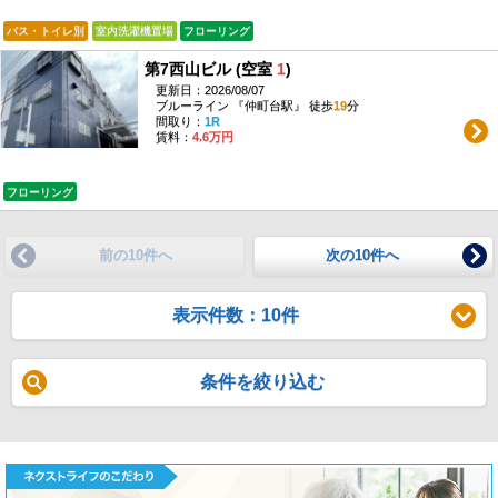
バス・トイレ別
室内洗濯機置場
フローリング
第7西山ビル (空室
1
)
更新日：2026/08/07
ブルーライン 『仲町台駅』 徒歩
19
分
間取り：
1R
賃料：
4.6万円
フローリング
前の10件へ
次の10件へ
表示件数：10件
条件を絞り込む