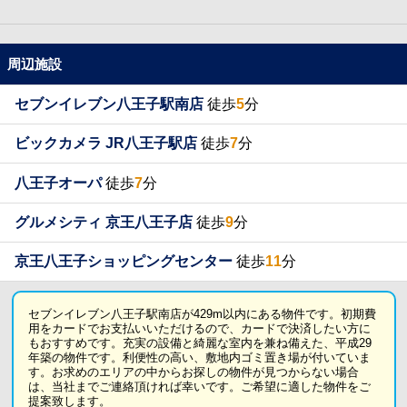
周辺施設
セブンイレブン八王子駅南店
徒歩
5
分
ビックカメラ JR八王子駅店
徒歩
7
分
八王子オーパ
徒歩
7
分
グルメシティ 京王八王子店
徒歩
9
分
京王八王子ショッピングセンター
徒歩
11
分
セブンイレブン八王子駅南店が429m以内にある物件です。初期費
用をカードでお支払いいただけるので、カードで決済したい方に
もおすすめです。充実の設備と綺麗な室内を兼ね備えた、平成29
年築の物件です。利便性の高い、敷地内ゴミ置き場が付いていま
す。お求めのエリアの中からお探しの物件が見つからない場合
は、当社までご連絡頂ければ幸いです。ご希望に適した物件をご
提案致します。