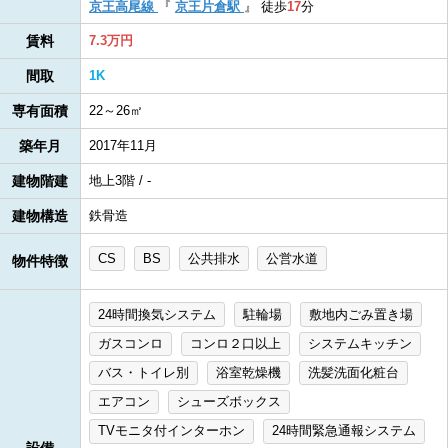
京王高尾線
『
京王片倉駅
』
徒歩
17
分
賃料
7.3万円
間取
1K
専有面積
22～26㎡
築年月
2017年11月
建物階建
地上3階 / -
建物構造
鉄骨造
CS
BS
公共排水
公営水道
物件特徴
24時間換気システム
駐輪場
敷地内ごみ置き場
ガスコンロ
コンロ２口以上
システムキッチン
バス・トイレ別
浴室乾燥機
洗髪洗面化粧台
エアコン
シューズボックス
TVモニタ付インターホン
24時間緊急通報システム
設備