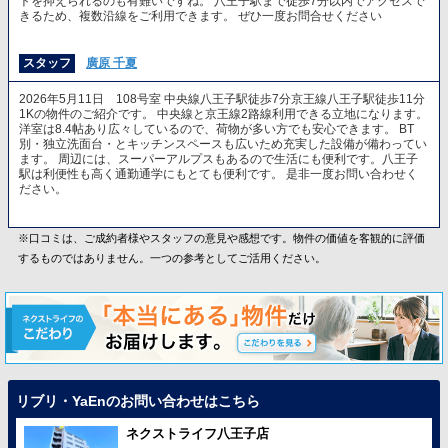
トを抑えられるのも有難いですね。 八王子駅まで徒歩7分以内でアクセスで
きるため、複数沿線をご利用できます。 ぜひ一度お問合せください
スタッフ
廣原 千夏
2026年5月11日 108号室 中央線八王子駅徒歩7分京王線八王子駅徒歩11分
1Kの物件のご紹介です。 中央線と京王線2路線利用できる立地になります。
洋室は8.4帖あり広々しているので、荷物が多い方でも安心できます。 BT
別・独立洗面台・とキッチンスペースも広いため充実した設備が備わってい
ます。 周辺には、スーパーアルプスもあるので生活にも便利です。八王子
駅は利便性も高く通勤通学にもとても便利です。 是非一度お問い合わせく
ださい。
※口コミは、ご成約者様やスタッフの意見や感想です。物件の価値を客観的に評価
するものではありません。一つの参考としてご活用ください。
リブリ・YaEnのお問い合わせはこちら
ネクストライフ八王子店