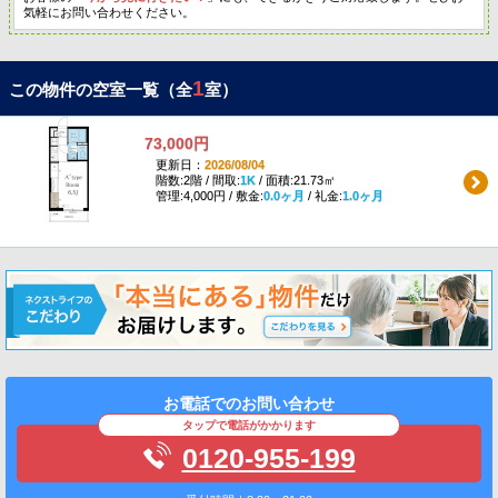
気軽にお問い合わせください。
1
この物件の空室一覧（全
室）
73,000円
更新日：
2026/08/04
階数:2階 / 間取:
1K
/ 面積:21.73㎡
管理:4,000円 / 敷金:
0.0ヶ月
/ 礼金:
1.0ヶ月
お電話でのお問い合わせ
タップで電話がかかります
0120-955-199