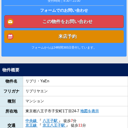
受付時間｜8:30～21:00
フォームでのお問い合わせ
この物件をお問い合わせ
来店予約
フォームからは24時間365日受付しています。
物件概要
物件名
リブリ・YaEn
フリガナ
リブリヤエン
種別
マンション
所在地
東京都八王子市子安町1丁目24-7
地図を表示
中央線
『
八王子駅
』
徒歩
7
分
交通
京王線
『
京王八王子駅
』
徒歩
11
分