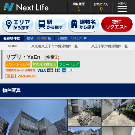
閲覧履歴
お気に入り
1
0
登録物件数
建物：
86,052
棟
部屋数：
484,174
戸
HOME
東京都八王子市の賃貸物件一覧
八王子駅の賃貸物件一覧
リブリ・YaEn
1
（空室
）
バス・トイレ別
室内洗濯機置場
フローリング
【更新】2026/08/08
物件写真