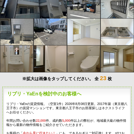
23
※拡大は画像をタップしてください。
全
枚
リブリ・YaEnを検討中のお客様へ
リブリ・YaEnの賃貸情報。（空室1件）2026年8月08日更新。2017年築（東京都八
王子市）の賃貸マンションです。東京都八王子市のお部屋探しはネクストライフ
へお任せください。
年間お問い合わせ数
22,000
件、成約数
5,000
件以上の弊社が、地域最大級の物件情
報から最新の物件情報をご紹介させていただきます。
お客様の「
今から見に行きたい！
」にも、できるかぎりご対応致します。ぜひお