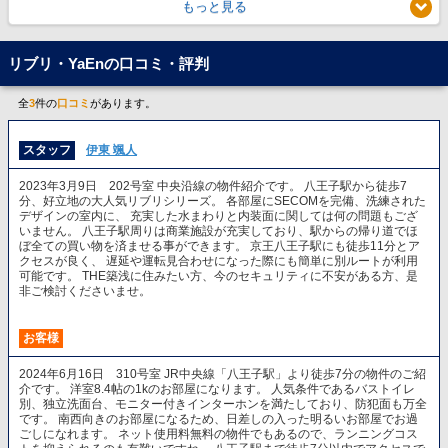
もっと見る
リブリ・YaEnの口コミ・評判
全
3
件の
口コミ
があります。
スタッフ
伊東 颯人
2023年3月9日 202号室 中央沿線の物件紹介です。 八王子駅から徒歩7
分、好立地の大人気リブリシリーズ。 各部屋にSECOMを完備、洗練された
デザインの室内に、 充実した水まわりと内装面に関しては何の問題もござ
いません。 八王子駅周りは商業施設が充実しており、駅からの帰り道でほ
ぼ全ての買い物を済ませる事ができます。 京王八王子駅にも徒歩11分とア
クセスが良く、 遅延や運転見合わせになった際にも簡単に別ルートが利用
可能です。 THE築浅に住みたい方、今のセキュリティに不安がある方、是
非ご検討くださいませ。
お客様
2024年6月16日 310号室 JR中央線「八王子駅」より徒歩7分の物件のご紹
介です。 洋室8.4帖の1kのお部屋になります。 人気条件であるバストイレ
別、独立洗面台、モニター付きインターホンを満たしており、防犯面も万全
です。 南西向きのお部屋になるため、日差しの入った明るいお部屋でお過
ごしになれます。 ネット使用料無料の物件でもあるので、ランニングコス