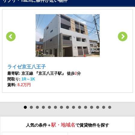
リブリ・YaEnに条件が近い物件
ライゼ京王八王子
最寄駅: 京王線 『京王八王子駅』 徒歩
2
分
間取り:
1R～1K
賃料:
8.2万円
駅・地域名
人気の条件＋
で賃貸物件を探す