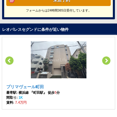
来店予約
フォームからは24時間365日受付しています。
レオパレスセグンドに条件が近い物件
プリマヴェール町田
最寄駅: 横浜線 『町田駅』 徒歩
5
分
間取り:
1K
賃料:
7.4万円