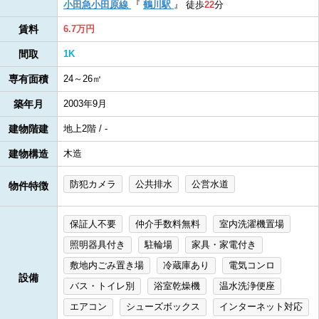
小田急小田原線
『
鶴川駅
』
徒歩
22
分
賃料
6.7万円
間取
1K
専有面積
24～26㎡
築年月
2003年9月
建物階建
地上2階 / -
建物構造
木造
防犯カメラ
公共排水
公営水道
物件特徴
保証人不要
仲介手数料無料
室内洗濯機置場
照明器具付き
駐輪場
家具・家電付き
敷地内ごみ置き場
冷蔵庫あり
電気コンロ
設備
バス・トイレ別
浴室乾燥機
温水洗浄便座
エアコン
シューズボックス
インターネット対応