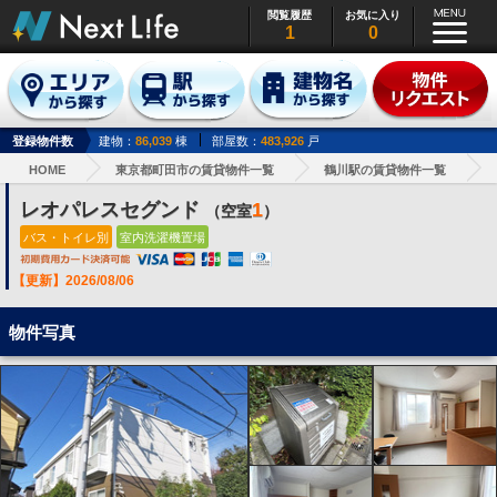
閲覧履歴
お気に入り
1
0
登録物件数
建物：
86,039
棟
部屋数：
483,926
戸
HOME
東京都町田市の賃貸物件一覧
鶴川駅の賃貸物件一覧
レオパレスセグンド
1
（空室
）
バス・トイレ別
室内洗濯機置場
【更新】2026/08/06
物件写真