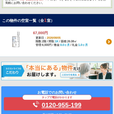
気軽にお問い合わせください。
1
この物件の空室一覧（全
室）
67,000円
更新日：
2026/08/05
階数:2階 / 間取:
1K
/ 面積:26.08㎡
管理:6,000円 / 敷金:
0.0ヶ月
/ 礼金:
1.0ヶ月
お電話でのお問い合わせ
タップで電話がかかります
0120-955-199