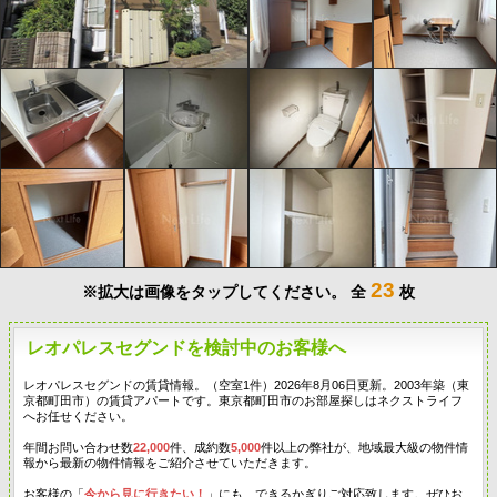
23
※拡大は画像をタップしてください。
全
枚
レオパレスセグンドを検討中のお客様へ
レオパレスセグンドの賃貸情報。（空室1件）2026年8月06日更新。2003年築（東
京都町田市）の賃貸アパートです。東京都町田市のお部屋探しはネクストライフ
へお任せください。
年間お問い合わせ数
22,000
件、成約数
5,000
件以上の弊社が、地域最大級の物件情
報から最新の物件情報をご紹介させていただきます。
お客様の「
今から見に行きたい！
」にも、できるかぎりご対応致します。ぜひお