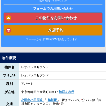
受付時間｜8:30～21:00
フォームでのお問い合わせ
この物件をお問い合わせ
来店予約
フォームからは24時間365日受付しています。
物件概要
物件名
レオパレスセグンド
フリガナ
レオパレスセグンド
種別
アパート
所在地
東京都町田市大蔵町459-17
地図を表示
小田急小田原線
『
鶴川駅
』
駅までバスで
7
分
バス停『鶴
交通
川市民センター入口』
徒歩
4
分