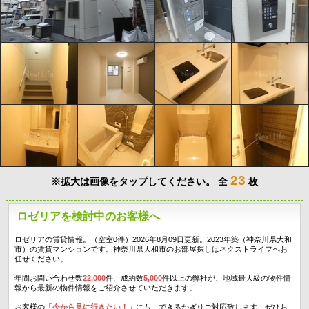
23
※拡大は画像をタップしてください。
全
枚
ロゼリアを検討中のお客様へ
ロゼリアの賃貸情報。（空室0件）2026年8月09日更新。2023年築（神奈川県大和
市）の賃貸マンションです。神奈川県大和市のお部屋探しはネクストライフへお
任せください。
年間お問い合わせ数
22,000
件、成約数
5,000
件以上の弊社が、地域最大級の物件情
報から最新の物件情報をご紹介させていただきます。
お客様の「
今から見に行きたい！
」にも、できるかぎりご対応致します。ぜひお