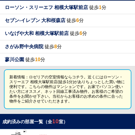
ローソン・スリーエフ 相模大塚駅前店
徒歩
1
分
セブン-イレブン 大和桜森店
徒歩
6
分
いなげや大和 相模大塚駅前店
徒歩
6
分
さがみ野中央病院
徒歩
8
分
蓼川公園
徒歩
10
分
新着情報：ロゼリアの空室情報ならコチラ。近くにはローソン・
スリーエフ 相模大塚駅前店(徒歩1分)がありちょっとした買い物に
便利です。こちらの物件はマンションです。お家でパソコン使い
たい方にオススメ、ネット回線工事済み物件。お客様のご希望の
条件をお聞かせ下さい。当社からお客様のお求めの条件に合った
物件をご紹介させていただきます。
10
成約済みの部屋一覧（全
室）