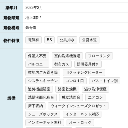
築年月
2023年2月
建物階建
地上3階 / -
建物構造
鉄骨造
電気有
BS
公共排水
公営水道
物件特徴
保証人不要
室内洗濯機置場
フローリング
バルコニー
都市ガス
照明器具付き
敷地内ごみ置き場
IHクッキングヒーター
システムキッチン
コンロ１口
バス・トイレ別
追焚機能浴室
浴室乾燥機
温水洗浄便座
洗髪洗面化粧台
独立洗面台
エアコン
設備
床下収納
ウォークインシューズクロゼット
シューズボックス
インターネット対応
インターネット無料
オートロック