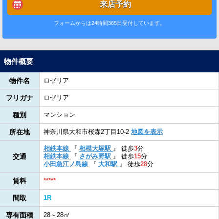
来店予約
フォームからは24時間365日受付しています。
物件概要
物件名
ロゼリア
フリガナ
ロゼリア
種別
マンション
所在地
神奈川県大和市桜森2丁目10-2
地図を表示
相鉄本線
『
相模大塚駅
』
徒歩
3
分
交通
相鉄本線
『
さがみ野駅
』
徒歩
15
分
小田急江ノ島線
『
大和駅
』
徒歩
28
分
賃料
*****
間取
1R
専有面積
28～28㎡