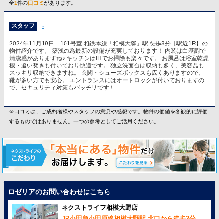
全
1
件の
口コミ
があります。
スタッフ
-
2024年11月19日 101号室 相鉄本線「相模大塚」駅 徒歩3分【駅近1R】の
物件紹介です。 築浅の為最新の設備が充実しております！ 内装は白基調で
清潔感がありますね♪ キッチンはIHでお掃除も楽々です。 お風呂は浴室乾燥
機・追い焚きも付いており快適です。 独立洗面台は収納も多く、美容品も
スッキリ収納できますね。 玄関・シューズボックスも広くありますので、
靴が多い方でも安心。 エントランスにはオートロックが付いておりますの
で、セキュリティ対策もバッチリです！
※口コミは、ご成約者様やスタッフの意見や感想です。物件の価値を客観的に評価
するものではありません。一つの参考としてご活用ください。
ロゼリアのお問い合わせはこちら
ネクストライフ相模大野店
JR小田急小田原線相模大野駅 北口から徒歩2分