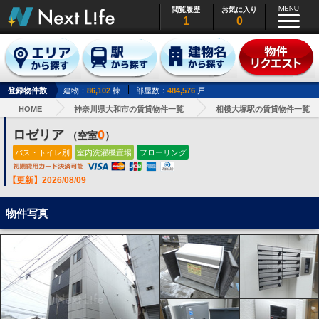
閲覧履歴
お気に入り
1
0
登録物件数
建物：
86,102
棟
部屋数：
484,576
戸
HOME
神奈川県大和市の賃貸物件一覧
相模大塚駅の賃貸物件一覧
ロゼリア
0
（空室
）
バス・トイレ別
室内洗濯機置場
フローリング
【更新】2026/08/09
物件写真