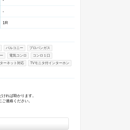
-
-
1R
バルコニー
プロパンガス
ター
電気コンロ
コンロ１口
ターネット対応
TVモニタ付インターホン
だければ助かります。
にご連絡ください。