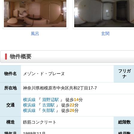
物件概要
フリガ
物件名
メゾン・ド・プレーヌ
ナ
所在地
神奈川県相模原市中央区共和2丁目17-7
横浜線
『
淵野辺駅
』
徒歩
14
分
交通
横浜線
『
古淵駅
』
徒歩
22
分
横浜線
『
矢部駅
』
徒歩
26
分
構造
鉄筋コンクリート
総階数
築年月
1988年11月
総戸数