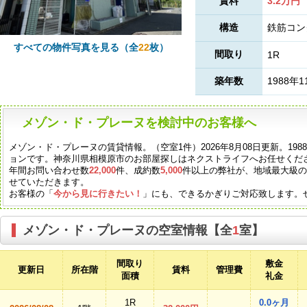
賃料
3.2万円
構造
鉄筋コン
すべての物件写真を見る（全
22
枚）
間取り
1R
築年数
1988年1
メゾン・ド・プレーヌを検討中のお客様へ
メゾン・ド・プレーヌの賃貸情報。（空室1件）2026年8月08日更新。19
ョンです。神奈川県相模原市のお部屋探しはネクストライフへお任せくだ
年間お問い合わせ数
22,000
件、成約数
5,000
件以上の弊社が、地域最大級
せていただきます。
お客様の「
今から見に行きたい！
」にも、できるかぎりご対応致します。
メゾン・ド・プレーヌの空室情報【全
1
室】
間取り
敷金
更新日
所在階
賃料
管理費
面積
礼金
1R
0.0ヶ月