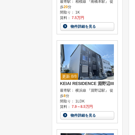
最寄駅： 相模線 『南橋本駅』 徒
歩
20
分
間取り： 1K
賃料：
7.5万円
物件詳細を見る
更新 8/8
KEIAI RESIDENCE 淵野辺III
最寄駅： 横浜線 『淵野辺駅』 徒
歩
8
分
間取り： 1LDK
賃料：
7.9～8.5万円
物件詳細を見る