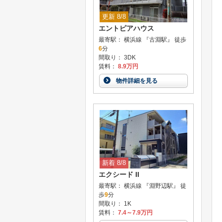
更新 8/8
エントピアハウス
最寄駅： 横浜線 『古淵駅』 徒歩
6
分
間取り： 3DK
賃料：
8.9万円
物件詳細を見る
新着 8/8
エクシード II
最寄駅： 横浜線 『淵野辺駅』 徒
歩
9
分
間取り： 1K
賃料：
7.4～7.9万円