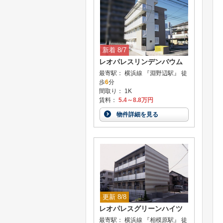
新着 8/7
レオパレスリンデンバウム
最寄駅： 横浜線 『淵野辺駅』 徒
歩
6
分
間取り： 1K
賃料：
5.4～8.8万円
物件詳細を見る
更新 8/8
レオパレスグリーンハイツ
最寄駅： 横浜線 『相模原駅』 徒