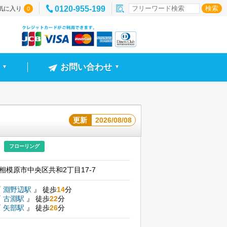
0120-955-199
気に入り
0
お問い合わせ
▼
▼
更新
2026/08/08
フローリング
相模原市中央区共和2丁目17-7
『
淵野辺駅
』
徒歩
14
分
『
古淵駅
』
徒歩
22
分
『
矢部駅
』
徒歩
26
分