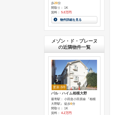
歩
20
分
間取り： 1K
賃料：
5.0万円
物件詳細を見る
メゾン・ド・プレーヌ
の近隣物件一覧
更新 8/8
パル・ハイム相模大野
最寄駅： 小田急小田原線 『相模
大野駅』 徒歩
6
分
間取り： 1K
賃料：
4.2万円