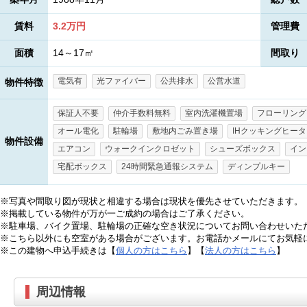
賃料
3.2万円
管理費
面積
14～17㎡
間取り
電気有
光ファイバー
公共排水
公営水道
物件特徴
保証人不要
仲介手数料無料
室内洗濯機置場
フローリング
オール電化
駐輪場
敷地内ごみ置き場
IHクッキングヒー
物件設備
エアコン
ウォークインクロゼット
シューズボックス
イン
宅配ボックス
24時間緊急通報システム
ディンプルキー
※写真や間取り図が現状と相違する場合は現状を優先させていただきます。
※掲載している物件が万が一ご成約の場合はご了承ください。
※駐車場、バイク置場、駐輪場の正確な空き状況についてお問い合わせいた
※こちら以外にも空室がある場合がございます。お電話かメールにてお気軽
※この建物へ申込手続きは【
個人の方はこちら
】【
法人の方はこちら
】
周辺情報