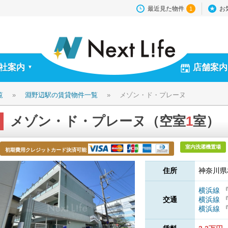
最近見た物件
お
1
社案内
店舗案内
▼
覧
»
淵野辺駅の賃貸物件一覧
»
メゾン・ド・プレーヌ
メゾン・ド・プレーヌ（空室
1
室）
室内洗濯機置場
初期費用クレジットカード決済可能
住所
神奈川県
横浜線
交通
横浜線
横浜線