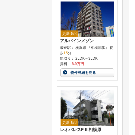
更新 8/8
アルパインメゾン
最寄駅： 横浜線 『相模原駅』 徒
歩
15
分
間取り： 2LDK～3LDK
賃料：
8.9万円
物件詳細を見る
更新 8/8
レオパレスF III相模原