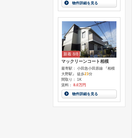
物件詳細を見る
新着 8/8
マックリーンコート相模
最寄駅： 小田急小田原線 『相模
大野駅』 徒歩
23
分
間取り： 1K
賃料：
8.0万円
物件詳細を見る