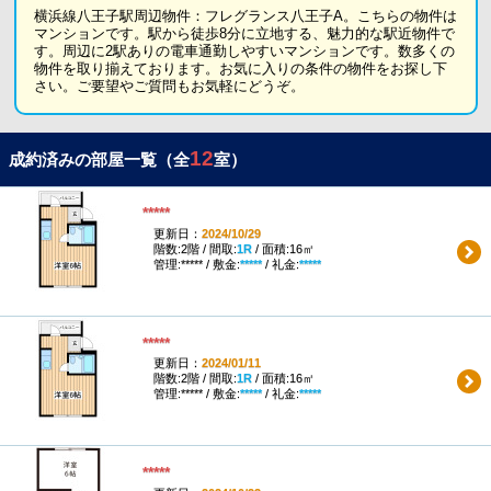
横浜線八王子駅周辺物件：フレグランス八王子A。こちらの物件は
マンションです。駅から徒歩8分に立地する、魅力的な駅近物件で
す。周辺に2駅ありの電車通勤しやすいマンションです。数多くの
物件を取り揃えております。お気に入りの条件の物件をお探し下
さい。ご要望やご質問もお気軽にどうぞ。
12
成約済みの部屋一覧（全
室）
*****
更新日：
2024/10/29
階数:2階 / 間取:
1R
/ 面積:16㎡
管理:***** / 敷金:
*****
/ 礼金:
*****
*****
更新日：
2024/01/11
階数:2階 / 間取:
1R
/ 面積:16㎡
管理:***** / 敷金:
*****
/ 礼金:
*****
*****