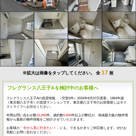
17
※拡大は画像をタップしてください。
全
枚
フレグランス八王子Aを検討中のお客様へ
フレグランス八王子Aの賃貸情報。（空室0件）2026年8月07日更新。1984年築
（東京都八王子市）の賃貸マンションです。東京都八王子市のお部屋探しはネク
ストライフへお任せください。
年間お問い合わせ数
22,000
件、成約数
5,000
件以上の弊社が、地域最大級の物件情
報から最新の物件情報をご紹介させていただきます。
お客様の「
今から見に行きたい！
」にも、できるかぎりご対応致します。ぜひお
気軽にお問い合わせください。