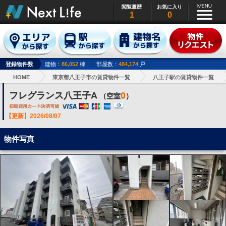
閲覧履歴
お気に入り
1
0
登録物件数
建物：
86,052
棟
部屋数：
484,174
戸
HOME
東京都八王子市の賃貸物件一覧
八王子駅の賃貸物件一覧
フレグランス八王子A
0
（空室
）
【更新】2026/08/07
物件写真