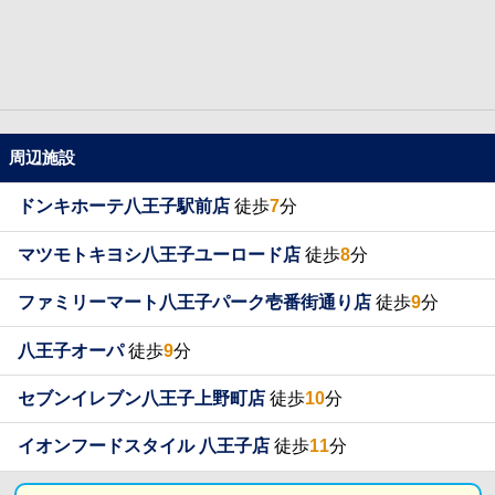
周辺施設
ドンキホーテ八王子駅前店
徒歩
7
分
マツモトキヨシ八王子ユーロード店
徒歩
8
分
ファミリーマート八王子パーク壱番街通り店
徒歩
9
分
八王子オーパ
徒歩
9
分
セブンイレブン八王子上野町店
徒歩
10
分
イオンフードスタイル 八王子店
徒歩
11
分