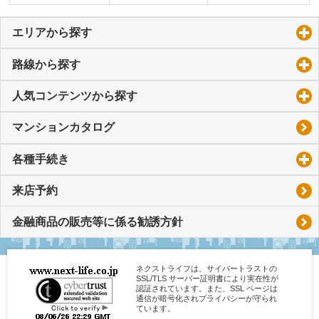
エリアから探す
click to expand contents
路線から探す
click to expand contents
人気コンテンツから探す
click to expand contents
マンションカタログ
各種手続き
click to expand contents
来店予約
金融商品の販売等に係る勧誘方針
ネクストライフは、サイバートラストの
SSL/TLS サーバー証明書により実在性が
認証されています。また、SSL ページは
通信が暗号化されプライバシーが守られ
ています。