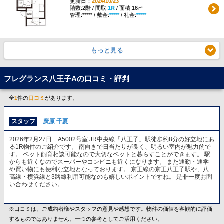
更新日：
2024/10/23
階数:2階 / 間取:
1R
/ 面積:16㎡
管理:***** / 敷金:
*****
/ 礼金:
*****
もっと見る
フレグランス八王子Aの口コミ・評判
全
1
件の
口コミ
があります。
スタッフ
廣原 千夏
2026年2月27日 A5002号室 JR中央線「八王子」駅徒歩約8分の好立地にあ
る1R物件のご紹介です。 南向きで日当たりが良く、明るい室内が魅力的で
す。 ペット飼育相談可能なので大切なペットと暮らすことができます。 駅
からも近くなのでスーパーやコンビニも近くになります。 また通勤・通学
や買い物にも便利な立地となっております。 京王線の京王八王子駅や、八
高線・横浜線と3路線利用可能なのも嬉しいポイントですね。 是非一度お問
い合わせください。
※口コミは、ご成約者様やスタッフの意見や感想です。物件の価値を客観的に評価
するものではありません。一つの参考としてご活用ください。