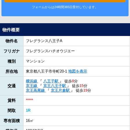
フォームからは24時間365日受付しています。
物件概要
物件名
フレグランス八王子A
フリガナ
フレグランスハチオウジエー
種別
マンション
所在地
東京都八王子市寺町20-1
地図を表示
横浜線
『
八王子駅
』
徒歩
8
分
交通
京王線
『
京王八王子駅
』
徒歩
15
分
京王高尾線
『
京王片倉駅
』
徒歩
19
分
賃料
*****
間取
1R
専有面積
16㎡