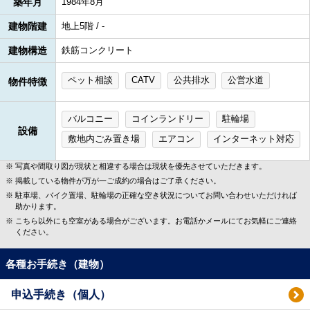
築年月
1984年8月
建物階建
地上5階 / -
建物構造
鉄筋コンクリート
ペット相談
CATV
公共排水
公営水道
物件特徴
バルコニー
コインランドリー
駐輪場
設備
敷地内ごみ置き場
エアコン
インターネット対応
写真や間取り図が現状と相違する場合は現状を優先させていただきます。
掲載している物件が万が一ご成約の場合はご了承ください。
駐車場、バイク置場、駐輪場の正確な空き状況についてお問い合わせいただければ
助かります。
こちら以外にも空室がある場合がございます。お電話かメールにてお気軽にご連絡
ください。
各種お手続き（建物）
申込手続き（個人）