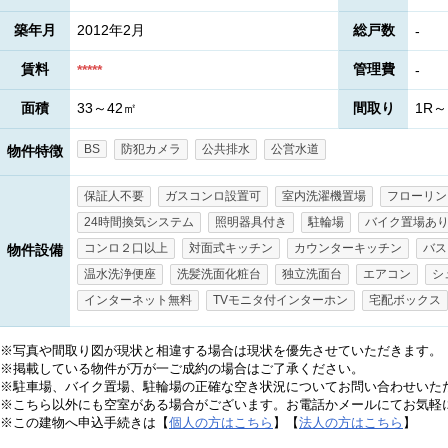
築年月
2012年2月
総戸数
-
賃料
管理費
*****
-
面積
33～42㎡
間取り
1R～
BS
防犯カメラ
公共排水
公営水道
物件特徴
保証人不要
ガスコンロ設置可
室内洗濯機置場
フローリン
24時間換気システム
照明器具付き
駐輪場
バイク置場あ
コンロ２口以上
対面式キッチン
カウンターキッチン
バス
物件設備
温水洗浄便座
洗髪洗面化粧台
独立洗面台
エアコン
シ
インターネット無料
TVモニタ付インターホン
宅配ボックス
※写真や間取り図が現状と相違する場合は現状を優先させていただきます。
※掲載している物件が万が一ご成約の場合はご了承ください。
※駐車場、バイク置場、駐輪場の正確な空き状況についてお問い合わせいた
※こちら以外にも空室がある場合がございます。お電話かメールにてお気軽
※この建物へ申込手続きは【
個人の方はこちら
】【
法人の方はこちら
】