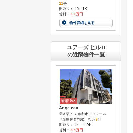
11
分
間取り： 1R～1K
賃料：
6.8万円
物件詳細を見る
ユアーズ ヒル II
の近隣物件一覧
新着 8/8
Ange eau
最寄駅： 多摩都市モノレール
『柴崎体育館駅』 徒歩
9
分
間取り： 1K～1LDK
賃料：
8.5万円