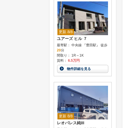
更新 8/8
ユアーズ ヒル ７
最寄駅： 中央線 『豊田駅』 徒歩
20
分
間取り： 1R～1K
賃料：
6.5万円
物件詳細を見る
更新 8/8
レオパレス純III