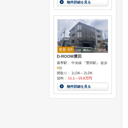
物件詳細を見る
更新 8/8
D-ROOM豊田
最寄駅： 中央線 『豊田駅』 徒歩
9
分
間取り： 1LDK～2LDK
賃料：
11.1～15.0万円
物件詳細を見る