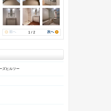
前へ
次へ
1 / 2
ーズヒルツー
階