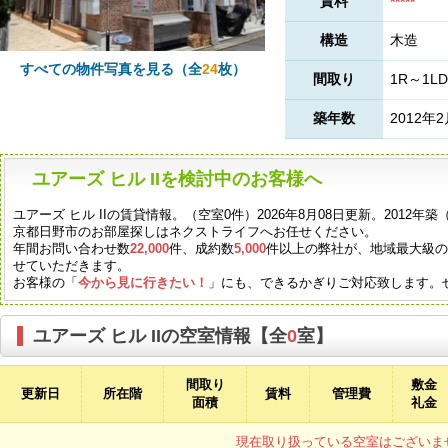
賃料
*****
構造
木造
すべての物件写真を見る（全
24
枚）
間取り
1R～1LD
築年数
2012年
ユアーズ ヒル IIを検討中のお客様へ
ユアーズ ヒル IIの賃貸情報。（空室0件）2026年8月08日更新。201
京都日野市のお部屋探しはネクストライフへお任せください。
年間お問い合わせ数
22,000
件、成約数
5,000
件以上の弊社が、地域最大級
せていただきます。
お客様の「
今から見に行きたい！
」にも、できるかぎりご対応致します。
ユアーズ ヒル IIの空室情報【全
0
室】
間取り
敷金
更新日
所在階
賃料
管理費
面積
礼金
現在取り扱っている空室はございま