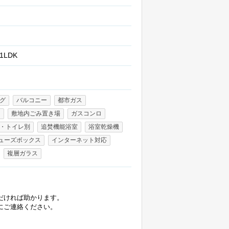
1LDK
グ
バルコニー
都市ガス
り
敷地内ごみ置き場
ガスコンロ
・トイレ別
追焚機能浴室
浴室乾燥機
ューズボックス
インターネット対応
複層ガラス
だければ助かります。
にご連絡ください。