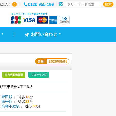
0120-955-199
気に入り
0
お問い合わせ
▼
▼
更新
2026/08/08
室内洗濯機置場
フローリング
野市東豊田4丁目6-3
『
豊田駅
』
徒歩
18
分
『
南平駅
』
徒歩
22
分
『
高幡不動駅
』
徒歩
30
分