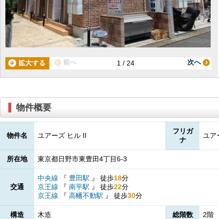
前へ
次へ
1 / 24
物件概要
フリガ
物件名
ユアーズ ヒル II
ユア
ナ
所在地
東京都日野市東豊田4丁目6-3
中央線
『
豊田駅
』
徒歩
18
分
交通
京王線
『
南平駅
』
徒歩
22
分
京王線
『
高幡不動駅
』
徒歩
30
分
構造
木造
総階数
2