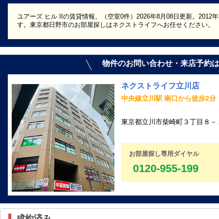
ユアーズ ヒル IIの賃貸情報。（空室0件）2026年8月08日更新。20
す。東京都日野市のお部屋探しはネクストライフへお任せください。
物件のお問い合わせ・来店予約
ネクストライフ立川店
中央線立川駅 南口から徒歩2分
東京都立川市柴崎町３丁目８－１
お部屋探し専用ダイヤル
0120-955-199
成約済み