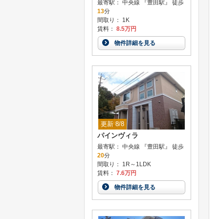
最寄駅： 中央線 『豊田駅』 徒歩
13
分
間取り： 1K
賃料：
8.5万円
物件詳細を見る
更新 8/8
パインヴィラ
最寄駅： 中央線 『豊田駅』 徒歩
20
分
間取り： 1R～1LDK
賃料：
7.6万円
物件詳細を見る