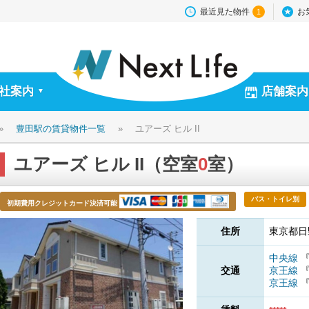
最近見た物件
お
1
社案内
店舗案内
▼
»
豊田駅の賃貸物件一覧
»
ユアーズ ヒル II
ユアーズ ヒル II（空室
0
室）
バス・トイレ別
初期費用クレジットカード決済可能
住所
東京都日
中央線
交通
京王線
京王線