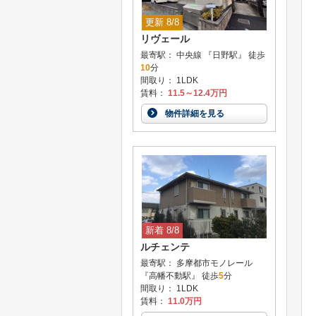
更新 8/8
リヴェール
最寄駅： 中央線 『日野駅』 徒歩
10
分
間取り： 1LDK
賃料：
11.5～12.4万円
物件詳細を見る
新着 8/8
ルチェンテ
最寄駅： 多摩都市モノレール
『高幡不動駅』 徒歩
5
分
間取り： 1LDK
賃料：
11.0万円