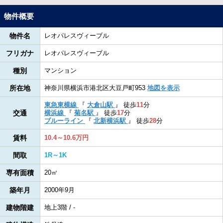
物件概要
物件名
レオパレスヴィーブル
フリガナ
レオパレスヴィーブル
種別
マンション
所在地
神奈川県横浜市港北区大豆戸町953
地図を表示
東急東横線
『
大倉山駅
』
徒歩
11
分
交通
横浜線
『
菊名駅
』
徒歩
17
分
ブルーライン
『
北新横浜駅
』
徒歩
28
分
賃料
10.4～10.6万円
間取
1R～1K
専有面積
20㎡
築年月
2000年9月
建物階建
地上3階 / -