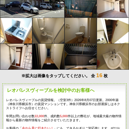
16
※拡大は画像をタップしてください。
全
枚
レオパレスヴィーブルを検討中のお客様へ
レオパレスヴィーブルの賃貸情報。（空室3件）2026年8月07日更新。2000年築
（神奈川県横浜市）の賃貸マンションです。神奈川県横浜市のお部屋探しはネク
ストライフへお任せください。
年間お問い合わせ数
22,000
件、成約数
5,000
件以上の弊社が、地域最大級の物件情
報から最新の物件情報をご紹介させていただきます。
お客様の「
今から見に行きたい！
」にも、できるかぎりご対応致します。ぜひお