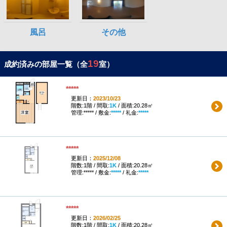
19
成約済みの部屋一覧（全
室）
*****
更新日：
2023/10/23
階数:1階 / 間取:
1K
/ 面積:20.28㎡
管理:***** / 敷金:
*****
/ 礼金:
*****
*****
更新日：
2025/12/08
階数:1階 / 間取:
1K
/ 面積:20.28㎡
管理:***** / 敷金:
*****
/ 礼金:
*****
*****
更新日：
2026/02/25
階数:1階 / 間取:
1K
/ 面積:20.28㎡