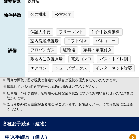
建物構造
鉄骨造
公共排水
公営水道
物件特徴
保証人不要
フリーレント
仲介手数料無料
室内洗濯機置場
ロフト付き
バルコニー
プロパンガス
駐輪場
家具・家電付き
設備
敷地内ごみ置き場
電気コンロ
バス・トイレ別
エアコン
シューズボックス
インターネット対応
写真や間取り図が現状と相違する場合は現状を優先させていただきます。
掲載している物件が万が一ご成約の場合はご了承ください。
駐車場、バイク置場、駐輪場の正確な空き状況についてお問い合わせいただければ
助かります。
こちら以外にも空室がある場合がございます。お電話かメールにてお気軽にご連絡
ください。
各種お手続き（建物）
申込手続き（個人）