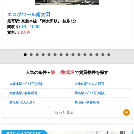
エスポワール南太田
最寄駅: 京急本線 『南太田駅』 徒歩
1
分
間取り:
1R～1LDK
賃料:
9.8万円
駅・地域名
人気の条件＋
で賃貸物件を探す
大倉山駅×ﾍﾟｯﾄ可(相談)
大倉山駅×2人入居可
大倉山駅×事務所可
菊名駅×ﾍﾟｯﾄ可(相談)
菊名駅×2人入居可
菊名駅×事務所可
もっと見る