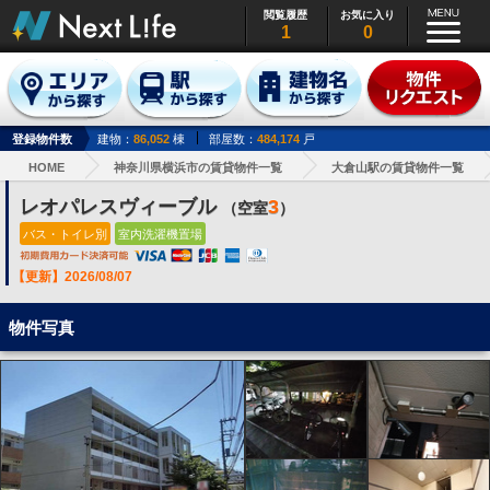
閲覧履歴
お気に入り
1
0
登録物件数
建物：
86,052
棟
部屋数：
484,174
戸
HOME
神奈川県横浜市の賃貸物件一覧
大倉山駅の賃貸物件一覧
レオパレスヴィーブル
3
（空室
）
バス・トイレ別
室内洗濯機置場
【更新】2026/08/07
物件写真