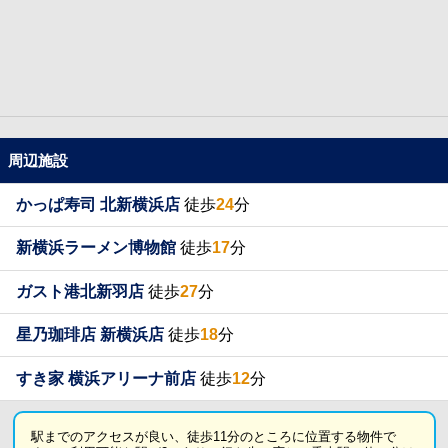
周辺施設
かっぱ寿司 北新横浜店
徒歩
24
分
新横浜ラーメン博物館
徒歩
17
分
ガスト港北新羽店
徒歩
27
分
星乃珈琲店 新横浜店
徒歩
18
分
すき家 横浜アリーナ前店
徒歩
12
分
駅までのアクセスが良い、徒歩11分のところに位置する物件で