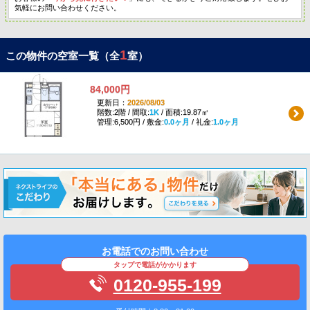
気軽にお問い合わせください。
1
この物件の空室一覧（全
室）
84,000円
更新日：
2026/08/03
階数:2階 / 間取:
1K
/ 面積:19.87㎡
管理:6,500円 / 敷金:
0.0ヶ月
/ 礼金:
1.0ヶ月
お電話でのお問い合わせ
タップで電話がかかります
0120-955-199