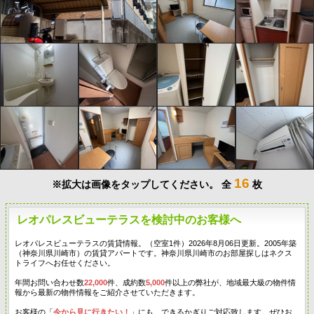
16
※拡大は画像をタップしてください。
全
枚
レオパレスビューテラスを検討中のお客様へ
レオパレスビューテラスの賃貸情報。（空室1件）2026年8月06日更新。2005年築
（神奈川県川崎市）の賃貸アパートです。神奈川県川崎市のお部屋探しはネクス
トライフへお任せください。
年間お問い合わせ数
22,000
件、成約数
5,000
件以上の弊社が、地域最大級の物件情
報から最新の物件情報をご紹介させていただきます。
お客様の「
今から見に行きたい！
」にも、できるかぎりご対応致します。ぜひお