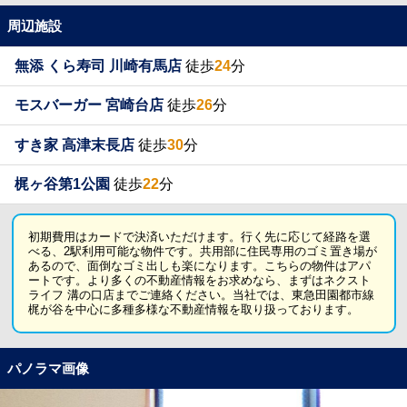
周辺施設
無添 くら寿司 川崎有馬店
徒歩
24
分
モスバーガー 宮崎台店
徒歩
26
分
すき家 高津末長店
徒歩
30
分
梶ヶ谷第1公園
徒歩
22
分
初期費用はカードで決済いただけます。行く先に応じて経路を選
べる、2駅利用可能な物件です。共用部に住民専用のゴミ置き場が
あるので、面倒なゴミ出しも楽になります。こちらの物件はアパ
ートです。より多くの不動産情報をお求めなら、まずはネクスト
ライフ 溝の口店までご連絡ください。当社では、東急田園都市線
梶が谷を中心に多種多様な不動産情報を取り扱っております。
パノラマ画像