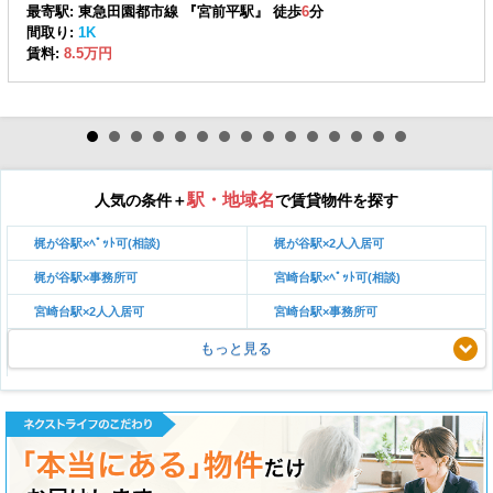
最寄駅: 東急田園都市線 『宮前平駅』 徒歩
6
分
間取り:
1K
賃料:
8.5万円
駅・地域名
人気の条件＋
で賃貸物件を探す
梶が谷駅×ﾍﾟｯﾄ可(相談)
梶が谷駅×2人入居可
梶が谷駅×事務所可
宮崎台駅×ﾍﾟｯﾄ可(相談)
宮崎台駅×2人入居可
宮崎台駅×事務所可
もっと見る