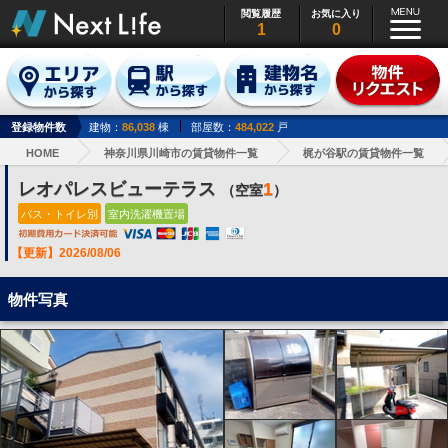
閲覧履歴
お気に入り
1
0
登録物件数
建物：
86,038
棟
部屋数：
484,022
戸
HOME
神奈川県川崎市の賃貸物件一覧
梶が谷駅の賃貸物件一覧
レオパレスビューテラス
1
（空室
）
バス・トイレ別
室内洗濯機置場
【更新】2026/08/06
物件写真