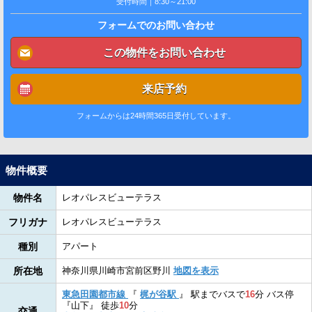
受付時間｜8:30～21:00
フォームでのお問い合わせ
この物件をお問い合わせ
来店予約
フォームからは24時間365日受付しています。
物件概要
物件名
レオパレスビューテラス
フリガナ
レオパレスビューテラス
種別
アパート
所在地
神奈川県川崎市宮前区野川
地図を表示
東急田園都市線
『
梶が谷駅
』
駅までバスで
16
分
バス停
『山下』
徒歩
10
分
交通