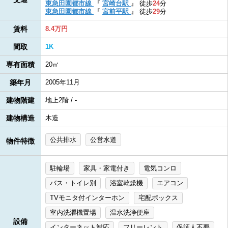
東急田園都市線
『
宮崎台駅
』
徒歩
24
分
東急田園都市線
『
宮前平駅
』
徒歩
29
分
賃料
8.4万円
間取
1K
専有面積
20㎡
築年月
2005年11月
建物階建
地上2階 / -
建物構造
木造
公共排水
公営水道
物件特徴
駐輪場
家具・家電付き
電気コンロ
バス・トイレ別
浴室乾燥機
エアコン
TVモニタ付インターホン
宅配ボックス
室内洗濯機置場
温水洗浄便座
設備
インターネット対応
フリーレント
保証人不要