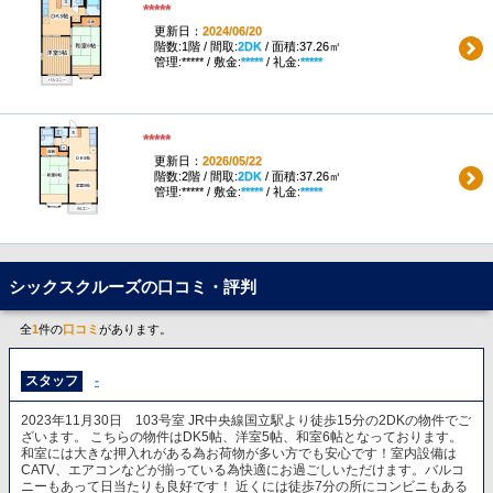
*****
更新日：
2024/06/20
階数:1階 / 間取:
2DK
/ 面積:37.26㎡
管理:***** / 敷金:
*****
/ 礼金:
*****
*****
更新日：
2026/05/22
階数:2階 / 間取:
2DK
/ 面積:37.26㎡
管理:***** / 敷金:
*****
/ 礼金:
*****
シックスクルーズの口コミ・評判
全
1
件の
口コミ
があります。
スタッフ
-
2023年11月30日 103号室 JR中央線国立駅より徒歩15分の2DKの物件でご
ざいます。 こちらの物件はDK5帖、洋室5帖、和室6帖となっております。
和室には大きな押入れがある為お荷物が多い方でも安心です！室内設備は
CATV、エアコンなどが揃っている為快適にお過ごしいただけます。バルコ
ニーもあって日当たりも良好です！ 近くには徒歩7分の所にコンビニもある