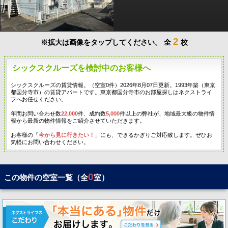
2
※拡大は画像をタップしてください。
全
枚
シックスクルーズを検討中のお客様へ
シックスクルーズの賃貸情報。（空室0件）2026年8月07日更新。1993年築（東京
都国分寺市）の賃貸アパートです。東京都国分寺市のお部屋探しはネクストライ
フへお任せください。
年間お問い合わせ数
22,000
件、成約数
5,000
件以上の弊社が、地域最大級の物件情
報から最新の物件情報をご紹介させていただきます。
お客様の「
今から見に行きたい！
」にも、できるかぎりご対応致します。ぜひお
気軽にお問い合わせください。
0
この物件の空室一覧（全
室）