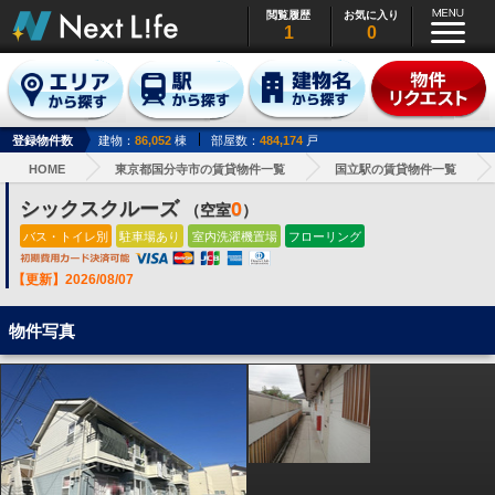
閲覧履歴
お気に入り
1
0
登録物件数
建物：
86,052
棟
部屋数：
484,174
戸
HOME
東京都国分寺市の賃貸物件一覧
国立駅の賃貸物件一覧
シックスクルーズ
0
（空室
）
バス・トイレ別
駐車場あり
室内洗濯機置場
フローリング
【更新】2026/08/07
物件写真