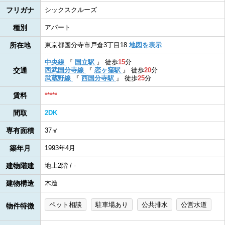
フリガナ
シックスクルーズ
種別
アパート
所在地
東京都国分寺市戸倉3丁目18
地図を表示
中央線
『
国立駅
』
徒歩
15
分
交通
西武国分寺線
『
恋ヶ窪駅
』
徒歩
20
分
武蔵野線
『
西国分寺駅
』
徒歩
25
分
賃料
*****
間取
2DK
専有面積
37㎡
築年月
1993年4月
建物階建
地上2階 / -
建物構造
木造
ペット相談
駐車場あり
公共排水
公営水道
物件特徴