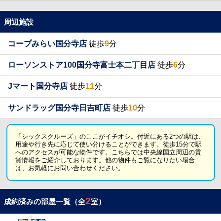
周辺施設
コープみらい国分寺店
徒歩
9
分
ローソンストア100国分寺富士本二丁目店
徒歩
6
分
Jマート国分寺店
徒歩
11
分
サンドラッグ国分寺日吉町店
徒歩
10
分
「シックスクルーズ」のここがイチオシ。付近にある2つの駅は、
用途や行き先に応じて使い分けることができます。徒歩15分で駅
へのアクセスが可能な物件です。こちらでは中央線国立周辺の賃
貸情報をご紹介しております。他の物件もご覧になりたい場合
は、お気軽にお問い合わせください。
2
成約済みの部屋一覧（全
室）